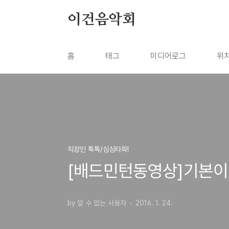
본문 바로가기
이건음악회
홈
태그
미디어로그
위
직장인 톡톡/심심타파!
[배드민턴동영상]기본이
by 알 수 없는 사용자
2016. 1. 24.