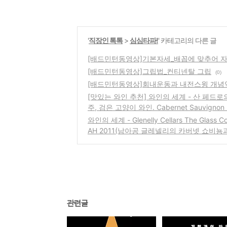
'
직장인 톡톡
>
심심타파!
' 카테고리의 다른 글
[배드민턴동영상]기본자세_배꼽에 맞추어 자
[배드민턴동영상]그립법_컨티넨탈 그립
(0)
[배드민턴동영상]회내운동과 내전스윙 개념
[맛있는 와인 추천] 와인의 세계 - 산 페드로의 
주, 검은 고양이 와인. Cabernet Sauvignon '
와인의 세계 - Glenelly Cellars The Glass Co
AH 2011(남아공 글레넬리의 카버넷 쇼비뇽과
관련글