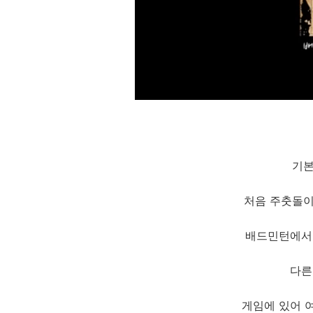
기본
처음 주춧돌이
배드민턴에서
다른
게임에 있어 