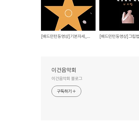
[배드민턴동영상]기본자세_배꼽에 맞추어 자세를 잡아라!!
이건음악회
이건음악회 블로그
구독하기