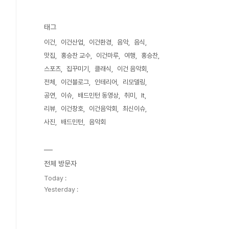
태그
이건
이건산업
이건환경
음악
음식
맛집
홍승찬 교수
이건마루
여행
홍승찬
스포츠
집꾸미기
클래식
이건 음악회
전체
이건블로그
인테리어
리모델링
공연
이슈
배드민턴 동영상
취미
It
리뷰
이건창호
이건음악회
최신이슈
사진
배드민턴
음악회
전체 방문자
Today :
Yesterday :