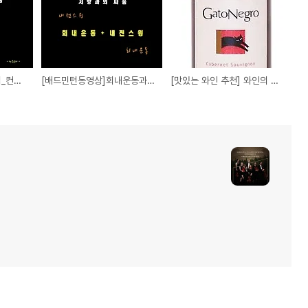
[배드민턴동영상]그립법_컨티넨탈 그립
[배드민턴동영상]회내운동과 내전스윙 개념익히기
[맛있는 와인 추천] 와인의 세계 - 산 페드로의 카베르네 소비뇽 Gato Negro 2014. 칠레의 명주, 검은 고양이 와인. Cabernet Sauvignon 'Gato Negro'