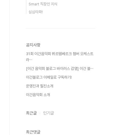
Smart 직장인 지식
심심타파!
공지사항
31회 이건음악회 뷔르템베르크 챔버 오케스트
라⋯
[이건 음악회 블로그 바이러스 감염] 이건 블⋯
이건블로그 이메일로 구독하기!
운영진과 필진소개
이건음악회 소개
최근글
인기글
최근댓글