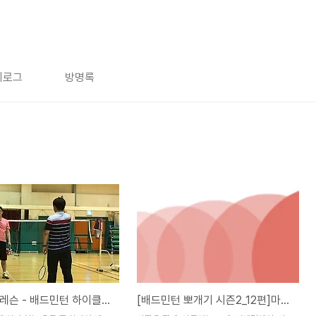
치로그
방명록
배드민턴 레슨 - 배드민턴 하이클리어, 정확한 임팩트를 찾는 훈련법 - 멋진 스윙을 합시다!
[배드민턴 뽀개기 시즌2_12편]마그누스하이클리어(Magnus effect)준비동작_take back을 이해한다.