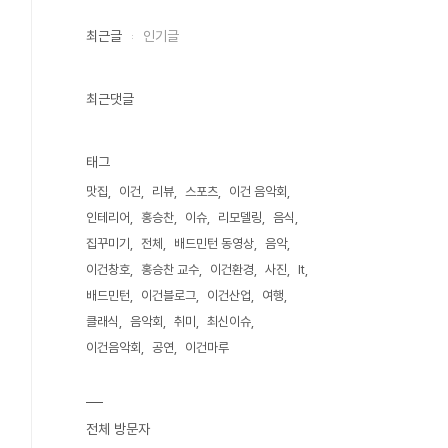
최근글
인기글
최근댓글
태그
맛집
이건
리뷰
스포츠
이건 음악회
인테리어
홍승찬
이슈
리모델링
음식
집꾸미기
전체
배드민턴 동영상
음악
이건창호
홍승찬 교수
이건환경
사진
It
배드민턴
이건블로그
이건산업
여행
클래식
음악회
취미
최신이슈
이건음악회
공연
이건마루
전체 방문자