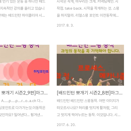
 인기 있는 운동 중 하나인 배드
시작은 작게, 마무리는 크게. 커넥팅체인. 시
 지속적인 강의를 올리고 있습니
작점. take back. 시작을 작게하는 것. 스윙
시간에는 배드민턴 하이클리어 시
을 하지말라. 리얼스윙 포인트 이전동작에서
 할 수 있게 해주는 연습 방법
의 동작을 크게 하지 말라는 뜻. 스윙이 커지
2017. 8. 3.
의를 준비했습니다. 하이클리어 시
게되면 정확한 컨텍포인트는 만들어낼수 없
포인트를 잡지 못하면 히팅 포인
습니다. 잘못구사시, 이 동작이 너무 커지게
달라지고, 앞쪽에서 이루어져야 하
되는 경우 발생. 이것은 강한 파워를 내기 위
머리 위나 머리 뒷쪽에서 이루어지
한 잘못된 힘이 들어가는 것. 부작용 어깨와
불안해지고, 폼도 나지 않으며,
팔꿈치 부상 강한파워를 만들어 낼수 없음 강
에 무리가 가서 부상의 위험도 높
하고 큰 테이크백 동작은 히팅포인트를 놓치
다. 직장인이 하는 취미활동은 실
게 되므로 파워를 만들어낼수 없죠.그로인해
요하지만, 운동을 재밌게, 부상
테이크백에서 더힘을 줍니다. 하지만 또 파워
하는 3가지 목표를 가지고 운동하
는 못 만들어내죠. 그럼 또 더한 힘을 주죠. 이
[배드민턴 뽀개기 시즌2_9편]마그누스하이클리어(Magnus effect)어프로치를 이해한다.
[배드민턴 뽀개기 시즌2_8편]마그누스하이클리어(Magnus effect_번외편
니다. 강의와 참가자 분들의 모
런 악순환의 반복으로 우리 몸은 망가지게 됩
서 여러분도 함께 연습해보시면
니다. 그래서 소프트한 take back이 필요
.....p.....p....r...o..a.ch 다...
배드민턴 배드민턴 스윙동작. 어떤 이미지가
 정확하게 잡는 방법에 대한 느
간결한 스윙동작 take back 준비자세에서
 히팅포인트로 다가가는것.이동작은
떠오르시나요? 허리를 멋지게 활처럼, 그리
이라고 생각합..
..
것인까요? 밀어낸다... 튕겨낸다...
고 멋지게 찍어누르는 동작. 이것입니다. 시
요? 무슨 말이지?? 셔틀콕을 밀
작과 끝. 우리는 좀 더 촘촘히 보아야 합니다.
2017. 6. 20.
. 또 이건머야?? 멀 밀어?ㅜㅜ
테이크백-피니쉬. 과정을 보아야합니다. 테