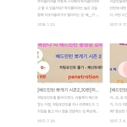
하이클리어를 어떻게 구사해야 하이클리어라
직장인들에게
고 할 수 있을까요? 하이클리어는 높은 곳을
민턴에 대한
향해 치솟아올라가서 떨어지는 것. 왜,,,,?? 이
다. 이번 
렇게 구사해야 하는 것일까? 함께 알아봅니
정확한 히팅을
2018. 1. 23.
2017. 9. 17.
다. 그 이유를 알아봅니다. ‘하이클리어’의 사
에 대한 강
전적 의미 - 급히 쳐올려진 셔틀콕이 상대편
정확한 히팅
머리 위를 높이 날아가서 상대편 백 코트에
트가 매번 
떨어질 때의 그 상태와 방법을 가리키는 말.
는 히팅이 
여기서 중요한 말은 바로 두 단어입니다. ‘급
면서 자세가 
히 쳐올려진’과 ‘떨어질 때’... 이 중요 두단어
어깨와 관절
를 가지고 한문장으로 만들면... 급히 쳐올려
아지게 됩니
지고 떨어지는 것...이것이 하이클리어입니
력 향상도 중
다. 좀 더 이 단어의 의미를 살펴보면... 급히
없이, 잘~ 
[배드민턴 뽀개기 시즌2_10편]히팅포인트 뚫기 - penetration
쳐 올려진...이 단어가 가장 중요합니다. 급히
는 것이 좋습
올려쳐 진...이란, 여러분들이 하이클리어를
습을 보시면
히팅포인트를 뚫어야 한다. 셔틀콕이 헤드와
어...프..로.치 A.
구사할 때 그 각도가 천장을 향하여..
히팅포인트를
맞는 지점, 히팅포인트를 지나 라켓헤드가 그
가..가.다
낌이 오실 것
지점을 뚫고 지나 힘을 전달하는 것.복싱에서
왜? 필요한 
스트레이트에서 팔이 쭉 펴지며 가격지점을
쌩뚱맞으신가
2017. 7. 20.
2017. 7. 4.
뚫고 지나가야 펀치 파워가 발생하는 원리.히
어내야 합니다