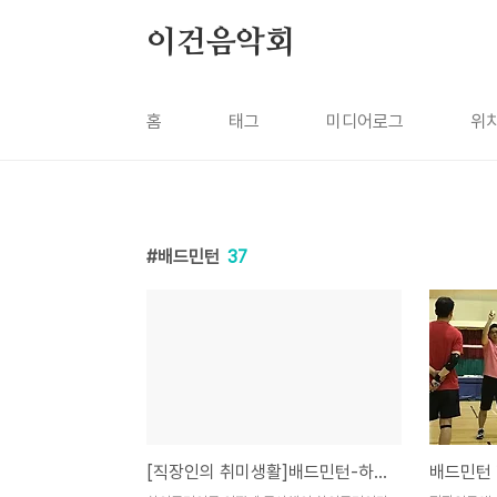
본문 바로가기
이건음악회
홈
태그
미디어로그
위
배드민턴
37
[직장인의 취미생활]배드민턴-하이클리어