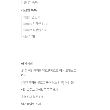
클래식 톡톡
직장인 톡톡
아름다운 건축
Smart 직장인 Tool
Smart 직장인 지식
심심타파!
공지사항
31회 이건음악회 뷔르템베르크 챔버 오케스트
라⋯
[이건 음악회 블로그 바이러스 감염] 이건 블⋯
이건블로그 이메일로 구독하기!
운영진과 필진소개
이건음악회 소개