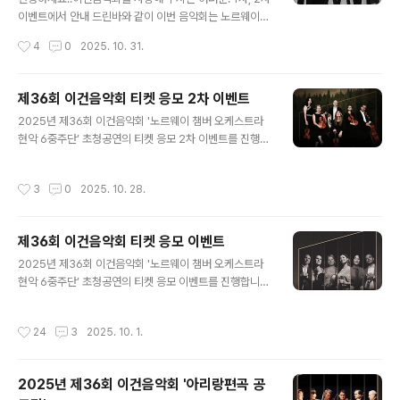
연이라는 점에서 의미를 더했습니다. 1977년 창단 이후 실
이벤트에서 안내 드린바와 같이 이번 음악회는 노르웨이와
험적이고 영향력 있는 단체로 평가받는 NCO 현악 6중주
북유럽을 대표하는 연주자들로 구성된 노르웨이 챔버 오케
작성시간
4
0
2025. 10. 31.
단은 이번 무대에서 바로크부터 현대음악까지 폭넓은 레퍼
스트라(이하 NCO) 현악 6중주단이 함께합니다. [노르웨
토리를 자신들만의 독특한..
이 챔버 오케스트라 현악 6중주단 티저영상] 노르웨이 챔
버 오케스트라 현악 6중주단을 소개드립니다. 1977년 창
제36회 이건음악회 티켓 응모 2차 이벤트
단된 NCO는 지금까지 세계 클래식 음악계에서 가장 혁신
글 내용
2025년 제36회 이건음악회 '노르웨이 챔버 오케스트라
적이고 영향력 있는 앙상블로 평가받고 있습니다.노르웨이
현악 6중주단’ 초청공연의 티켓 응모 2차 이벤트를 진행합
최고의 연주자 26명이 하나의 팀으로 호흡하며, 세련된 사
니다. 1차 이벤트 결과 대구, 부산, 광주, 인천 당첨자 분들
운드와 실험적인 무대로 늘 새로운 감동을 선사하죠. 음악
중, 개인적인 사유 등으로 반환하신 일부 티켓들과 추가좌
감독 페카 쿠시스토(Pekka Kuusisto)의 영감 넘치는 리
작성시간
3
0
2025. 10. 28.
석을 확보하였습니다. 남은 시간과 일정이 많지 않지만 티
더십 아래, NCO는 클래식 공연의 형식을 새롭게 확장하고
켓을 원하시는 고객분들께 공정하게 당첨기회를 드리고 전
있습니다.안무와 함께 암..
달드고자 2차 이벤트를 진행합니다. 많은 지원 부탁드립니
제36회 이건음악회 티켓 응모 이벤트
다. 올해는 세계 무대에서 혁신적인 연주와 무대 해석으로
글 내용
주목받고 있는 노르웨이 챔버 오케스트라(NCO) 현악 6중
2025년 제36회 이건음악회 '노르웨이 챔버 오케스트라
주단이 무대에 오릅니다. 1977년 창단된 NCO는 북유럽
현악 6중주단’ 초청공연의 티켓 응모 이벤트를 진행합니
최고의 연주자 26명으로 구성된 대표적 체임버 오케스트
다. 올해로 36회째를 맞이하는 이건음악회는 여러분의 애
라로, 정교한 음색과 혁신적인 무대 구성은 국제 클래식계
정과 응원 덕분에 지금까지 쉼 없이 이어올 수 있었습니다.
작성시간
24
3
2025. 10. 1.
에서 높은 평가를 받고 있..
매년 함께해 주신 마음 하나하나가 오늘의 무대를 가능하
게 했음을 잘 알기에, 진심 어린 감사의 인사를 드립니다.
올해는 세계 무대에서 혁신적인 연주와 무대 해석으로 주
2025년 제36회 이건음악회 '아리랑편곡 공
목받고 있는 노르웨이 챔버 오케스트라(NCO) 현악 6중주