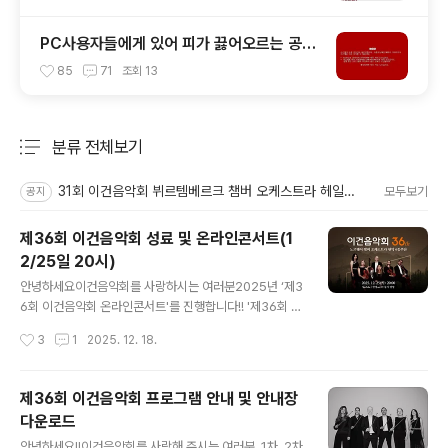
PC사용자들에게 있어 피가 끓어오르는 공포
를 느끼게 해주는 이것! 블루스크린 보다 더
85
71
조회
13
무서운 레드 스크린이 있다는 사실!! 알고 계
십니까?
분류 전체보기
주요 글 목록
31회 이건음악회 뷔르템베르크 챔버 오케스트라 헤일브론 포스터
모두보기
공지
제36회 이건음악회 성료 및 온라인콘서트(1
2/25일 20시)
글 내용
안녕하세요이건음악회를 사랑하시는 여러분2025년 ‘제3
6회 이건음악회 온라인콘서트'를 진행합니다!! '제36회 이
건음악회'의 노르웨이 챔버 오케스트라(이하 NCO) 현악
작성시간
3
1
2025. 12. 18.
6중주단의 혁신적인 무대가 5개 도시의 전국 순회 공연을
성황리에 마쳤습니다. 지난 11월 15일 서울 롯데콘서트홀
을 시작으로 부산, 대구, 광주, 인천 등 전국 5개 도시에서
제36회 이건음악회 프로그램 안내 및 안내장
전석 무료로 진행된 이번 음악회는 '36년간 전석 무료' 원
다운로드
칙을 지켜온 국내 최장수 기업 메세나 음악회인 이건음악
글 내용
회가 이건박영주문화재단 주최로 새 출발을 알린 첫해 공
안녕하세요!!이건음악회를 사랑해 주시는 여러분. 1차, 2차