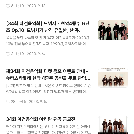
어 음악의 아름다움과 감동을 나누고 싶어 시작된 이건음
작성시간
6
0
2023. 9. 13.
악회가 어느덧 34년째를 맞이했습니다. 이처럼 긴 시간 동
안 이건음악회는 꾸준히 더욱 많은 분께 음악을 통한 희망
과 사랑의 메시지를 전하고자 끊임없는 노력과 성장을 거
[34회 이건음악회] 드뷔시 - 현악4중주 G단
듭해 왔습니다. 이 성장의 바탕은 우리의 진정성과 순수한
조 Op.10. 드뷔시가 남긴 유일한, 한 곡.
목적에 공감해 주시고 지지해 주신 청중 여러분 덕분입니
글 내용
다. 이번 34회 이건음악회에서는 하이든의 현악 4중주를
음악을 통한 나눔의 향연, 제34회 이건음악회가 2023년
만날 기회 입니다. 하이든 - 현악4중주 F단조 Op. 20 No.
10월 전국 투어를 진행합니다. 1990년, 지역사회와 더불
5 를 들어보실 수 있습니다. 하이든이라고 하면 ‘교향곡의
어 음악의 아름다움과 감동을 나누고 싶어 시작된 이건음
작성시간
3
0
2023. 9. 6.
아버지’라는 말이 가장 먼저 떠오르기 마련입니다. 백곡이
악회가 어느덧 34년째를 맞이했습니다. 이처럼 긴 시간 동
넘는 교향곡을 작곡하면서..
안 이건음악회는 꾸준히 더욱 많은 분께 음악을 통한 희망
과 사랑의 메시지를 전하고자 끊임없는 노력과 성장을 거
제34회 이건음악회 티켓 응모 이벤트 안내 -
듭해 왔습니다. 이 성장의 바탕은 우리의 진정성과 순수한
슈타츠카펠레 현악 4중주 공연을 무료 관람하
목적에 공감해 주시고 지지해 주신 청중 여러분 덕분입니
글 내용
는 이벤트
다. 이번 34회 이건음악회에서는 드뷔시가 남긴 유일한 한
[공지] 당첨자 발송 안내 - 많은 이벤트 참여로 인하여 기존
현악 4중주. 현악4중주 G단조 Op.10. 를 들어보실 수 있
9/26일 발표 예정이었던 당참자 발표가 하루 연기되어 9/
습니다. C. A. Debussy String Quartet in G minor O
27일 오후로 변경되었습니다. 좋은 소식으로 찾아뵙겠습
작성시간
28
5
2023. 9. 5.
p.10 드뷔시 - 현악4중주 G단조 Op.10 드뷔시가 남..
니다. 혼란을 드려 죄송합니다. 제34회 이건음악회 - 슈타
츠카펠레 베를린 현악 4중주 초청공연의 티켓 응모 이벤트
를 진행합니다. 1990년, 지역사회와 더불어 음악의 아름
34회 이건음악회 아리랑 편곡 공모전
다움과 감동을 나누고 싶어 시작된 이건음악회가 어느덧 3
글 내용
해마다 이건음악회에서는 우리 민족 고유의 음악인 아리랑
4년째를 맞이했습니다. 한 해도 거르지 않고 음악이 주는
을 편곡하는 공모전을 진행합니다. 전통적인 아리랑이 전
감동과 에너지를 나누고자 노력한 결과, 이제는 많은 사람