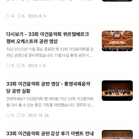
도 유망한 작곡가들의 번뜩이는 영감으로 멋지게 탈바꿈되
들이 찾고 즐기는 음악회가 되었습니다. 이번 공연은 음악
는 과정을 지켜보는 것도 굉장히 재미있습니다. [32회 아
을 통해 마음으로 서로를 이해하고 기쁨과 슬픔의 감정을
작성시간
4
6
2023. 8. 9.
리랑 당선작 영상 - 연주 : 베를린 필하모닉 스트링 콰르텟
나눌 수 있는 '포용'이라는 컨셉으로 독일 베를린의 명문악
] https://youtu.be/jeGWF35SGU0 2022년에는 33
단 '베를린 슈타츠카펠레 현악..
회 이건음악회에 '도시아리랑'이라는 이름으로 정재민작곡
다시보기 - 33회 이건음악회 뷔르템베르크
가의 곡이 당선되었는데요. 굉장히 아름다고 힘이 느껴지
챔버 오케스트라 공연 영상
는 편곡이었습니다. [33회 아리랑 당선자 인터뷰 및 비하
글 내용
인드 스토리] https://youtu.be/g3eg2c4eeZU 202
지난 2022년 11월 중순 종료한 제 33회 이건음악회를 온
3년 8월에도 아리랑 편곡 공모전을 진행합니다. 많은 작곡
라인 공연으로 준비하였습니다. 11월16일 통영 공연 시 연
가들의 참여를 기대합니다. 2012년부터 시작한 이건음악
주를 2회 녹화하여 편집 후 높은 퀄리티로 공연 영상을 다
작성시간
5
0
2023. 1. 3.
회의 ‘아리..
시 볼 수 있게 만들었습니다. 크리스마스 저녁 8시에 클래
식 전문방송인 토마토클래식과 오르페오, 그리고 이건음악
회 유튜브를 통해 최초공개 하였습니다. 클래식 공연과 연
33회 이건음악회 공연 영상 - 통영국제음악
주자 인터뷰, 그리고 이건 직원들 인터뷰로 구성하였으며
당 공연 실황
홍승찬교수님의 곡해설을 통해 곡 정보를 알아가며 들을
글 내용
수 있어 유익한 공연입니다. 아직 시청하지 않으신 분들은
안녕하세요? 이건음악회 팬 여러분 지난 33회 이건음악회
가족과 함께 보셔도 좋을 것 같습니다. 아래 링크 공유드립
를 다시 볼 수 있는 좋은 기회를 마련했습니다. 연주회 당
니다. 감사합니다. https://youtu.be/DvFc5M0Gspk
시, 2022년 11월 16일 통영국제음악당 콘서트홀에서 오
작성시간
0
0
2022. 12. 26.
(클릭하시면 재생이 됩니다.)
전 녹화 + 오후 녹화 2번을 하여 멋진 영상과 아름다운 사
운드를 녹음하여 1달간 편집을 마쳤습니다. 크리스마스 선
물로 2022년 12월 25일 저녁 이건음악회 유튜브와 케이
33회 이건음악회 공연 감상 후기 이벤트 안내
블티비 토마토클래식, 그리고 오르페오에서 8시 최초공개
글 내용