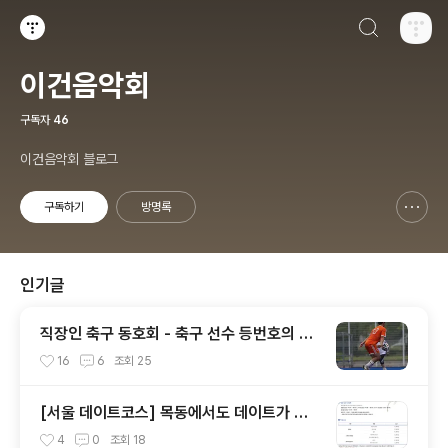
검색하기
티스토리
이건음악회
구독자
46
이건음악회 블로그
구독하기
방명록
신고하기 레이어
열기
인기글
직장인 축구 동호회 - 축구 선수 등번호의 의
미와 뜻 (축구 유니폼 번호의 뜻)
16
6
조회
25
[서울 데이트코스] 목동에서도 데이트가 가
능하다?? 믿어지십니까?
4
0
조회
18