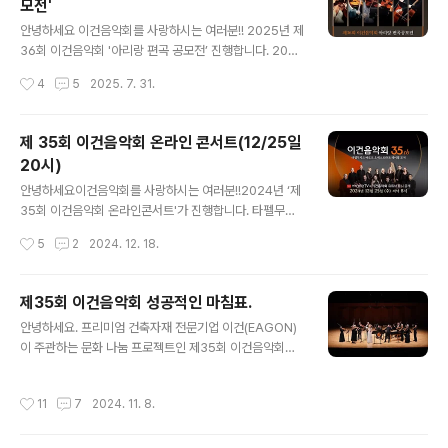
모전'
단이 무대에 오릅니다. 1977년 창단된 NCO는 북유럽 최
글 내용
고의 연주자 26명으로 구성된 대표적 체임버 오케스트라
안녕하세요 이건음악회를 사랑하시는 여러분!! 2025년 제
로, 정교한 음색과 혁신적인 무대 구성은 국제 클래식계에
36회 이건음악회 '아리랑 편곡 공모전’ 진행합니다. 2025
서 높은 평가를 받고 있으며, 클래식과 시낭송, 연극, 시각
년 제36회 이건음악회 피날레 주인공을 찾습니다. 음악을
작성시간
4
5
2025. 7. 31.
예술 등 다양한 예술 장르를 결합..
사랑하는 전국민 누구나 참여 가능하며, 오는 9월 14일
(일) 자정(23:59분)까지입니다. ‘제36회 이건음악회 아리
랑 편곡 공모전’은 우리나라 대표 민요인 ‘아리랑’을 이건음
제 35회 이건음악회 온라인 콘서트(12/25일
악회에 초청된 해외 연주자 특색에 맞춰 편곡하는 공모전
20시)
입니다. 우리 민족 고유의 정서가 담긴 음악이 해외 뮤지션
글 내용
에 의해 연주되는 문화 교류의 장인 동시에, 아직은 잘 알려
안녕하세요이건음악회를 사랑하시는 여러분!!2024년 ‘제
지지 않은 전도 유망한 국내 음악가의 곡을 세계적인 연주
35회 이건음악회 온라인콘서트'가 진행합니다. 타펠무지
자들의 공연을 통해 소개하고 등단의 기회를 제공하는 자
크 바로크 오케스트라와 레이첼 포저가 함께 한 제35회 이
작성시간
5
2
2024. 12. 18.
리이기도 합니다. 지금까지 ‘정선 아리랑’, ‘진도 아리랑’,
건음악회를 성황리에 마쳤습니다. 타펠무지크 바로크 오케
‘밀양 아..
스트라와 바로크 바이올린의 여왕 ‘레이첼 포저’, 바로크 오
보이스트 신용천이 협연자로 나선 이번 음악회는 10월 25
제35회 이건음악회 성공적인 마침표.
일 인천아트센터에서 출발해서 11월 2일 서울 예술의 전당
글 내용
안녕하세요. 프리미엄 건축자재 전문기업 이건(EAGON)
공연까지 전국 5개 도시, 6회 순회 공연을 성공적으로 막
이 주관하는 문화 나눔 프로젝트인 제35회 이건음악회
을 내렸습니다. 이번 음악회에서는 클래식 전문지 ‘그라모
가 지난 11월 2일 마지막 공연을 끝으로 막을 내렸습니다.
폰’으로부터 바로크 음악을 대표 하는 세계 정상급 오케스
올해도 많은 관객분들이 찾아주신 덕분에 이건음악회
트라로 극찬받은 ‘타펠무지크 바로크 오케스트라’와 함께
작성시간
11
7
2024. 11. 8.
의 긴 여정을 성황리에 마무리할 수 있었는데요. 이번 공연
하며, “Bach and Baroque Brilliance” 라는 주제로 바
은 바로크 음악의 진수를 선보이는 ‘타펠무지크 바로크 오
로크 음악의 정수를 ..
케스트라(Tafelmuzik Baroque Orchestra)’와 세계적