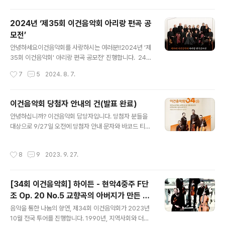
악회가 어느덧 35년째를 맞이했습니다. 한 해도 거르지 않
고 음악이 주는 감동과 에너지를 나누고자 노력한 결과, 이
2024년 ‘제35회 이건음악회 아리랑 편곡 공
제는 많은 사람들이 찾고 즐기는 음악회가 되었습니다. 이
모전’
번 음악회에서는 클래식 전문지 ‘그라모폰’으로부터 바로
글 내용
크 음악을 대표하는 세계 정상급 오케스트라로 극찬받은
안녕하세요이건음악회를 사랑하시는 여러분!!2024년 ‘제
‘타펠무지크 바로크 오케스트라(Tafelmuzik Baroque
35회 이건음악회' 아리랑 편곡 공모전’ 진행합니다. 24년
Orchestra)’와 함께하며, "Bach and Baroq..
제35회 이건음악회 피날레 주인공을 찾습니다. 음악을 사
작성시간
7
5
2024. 8. 7.
랑하는 전국민 누구나 참여 가능하며, 9월 9일 자정까지입
니다. ‘제35회 이건음악회 아리랑 편곡 공모전’은 우리나
라 대표 민요인 ‘아리랑’을 이건음악회에 초청된 해외 연주
이건음악회 당첨자 안내의 건(발표 완료)
자 특색에 맞춰 편곡하는 공모전입니다.우리 민족 고유의
글 내용
안녕하십니까? 이건음악회 담당자입니다. 당첨자 분들을
정서가 담긴 음악이 해외 뮤지션에 의해 연주되는 문화 교
대상으로 9/27일 오전에 당첨자 안내 문자와 바코드 티켓
류의 장인 동시에, 잘 알려지지 않은 전도 유망한 국내 음악
이 발송되었습니다. (당첨자 분들께만 발송됨) 올해는 특히
가의 곡을 세계적인 연주자의 공연을 통해 소개하고 등단
신청하신 분들이 많아 심사에 어려움이 있었습니다. 모든
의 기회를 제공하는 자리입니다.지금까지 ‘정선 아리랑’,
작성시간
8
9
2023. 9. 27.
분들을 공연장으로 모시고 싶었으나 제한된 좌석으로 인하
‘진도 아리랑’, ‘밀양 아리랑’ 등 다양한 아리랑이 국내 신진
여 그러지 못한 점 양해부탁드립니다. 제34회 이건음악회
클래식 작곡가들로부터..
공연은, 10/13일 롯데콘서트에서 녹화 및 편집을 거쳐 11
[34회 이건음악회] 하이든 - 현악4중주 F단
월 말 ~ 12월 초 아르떼Tv와 이건음악회 Youtube를 통
조 Op. 20 No.5 교향곡의 아버지가 만든 아
해 방송될 예정이오니, 해당 공연에도 많은 관심 부탁드립
글 내용
름다운 현악의 향연.
니다. 다시 한번 제34회 이건음악회 티켓응모 이벤트에 참
음악을 통한 나눔의 향연, 제34회 이건음악회가 2023년
여해주신 모든 분들께 감사드립니다.
10월 전국 투어를 진행합니다. 1990년, 지역사회와 더불