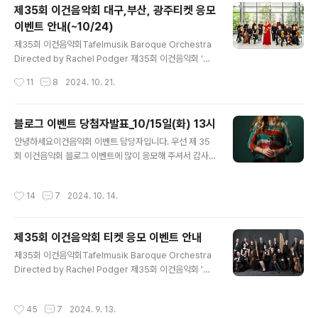
제35회 이건음악회 대구,부산, 광주티켓 응모
인 바로크 바이올리니스트이자 '바이올린의 여왕'으로 찬
이벤트 안내(~10/24)
사 받는 레이첼 포저(Rachel Podger)의 연주를 만나
글 내용
볼 수 있는 자리였기에, 더욱 큰 감동의 시간이었습니다.
제35회 이건음악회Tafelmusik Baroque Orchestra
바로크 음악의 정수를 느낄 수 있었던 이번 제 35회 이건
Directed by Rachel Podger 제35회 이건음악회 '타
음악회!어떤 모습으로 진행되었는지 함께 확인해 보겠습니
펠무지크 바로크 오케스트라 & 레이첼포저' 초청공연의
작성시간
11
8
2024. 10. 21.
다.이건(EAGON)은 19..
'대구,부산,광주' 티켓 2차 응모 이벤트를 진행합니다. 1차
이벤트 결과 대구, 부산, 광주 당첨자 분들 중, 개인적인 사
유 등으로 반환하신 티켓들이 있습니다. 남은 시간과 일정
블로그 이벤트 당첨자발표_10/15일(화) 13시
이 많지 않지만 티켓을 원하시는 고객분들께 공정하게 당
글 내용
안녕하세요이건음악회 이벤트 담당자입니다. 우선 제 35
첨기회를 드리고 전달드고자 2차 이벤트를 진행합니다. 많
회 이건음악회 블로그 이벤트에 많이 응모해 주셔서 감사
은 지원 부탁드립니다. 제35회 이건음악회 티켓 이벤트
드립니다. 정말 많은 분들이 응모해 주셨습니다. 더불어 당
진행 방식 공연을 보고싶은 이유(사연), 함께 가고 싶은 사
첨되실 분들을 정성껏 선별하고 있습니다. 사전에 공지드
람, 공연에 대한 기대 등을 적어서 아래의 링크로 응모해 주
작성시간
14
7
2024. 10. 14.
린, 14일(월) 중 발표가 어렵습니다. 이점 너른 마음으로 양
세요. 추첨을 통하여 응모하신 공연장의 티켓을 1인 ..
해 부탁드리며, 아래 일정으로 당첨되신 고객분 한분한분
께 개별 메세지로 당첨 안내 드리겠습니다. 발표일시 : 24
제35회 이건음악회 티켓 응모 이벤트 안내
년 10월 15일 화요일 13시 이전* 미당첨자 분들께도 안내
글 내용
드리도록 하겠습니다. 발표 일정이 늦어져 다시 한번 사과
제35회 이건음악회Tafelmusik Baroque Orchestra
드립니다.
Directed by Rachel Podger 제35회 이건음악회 '타
펠무지크 바로크 오케스트라 & 레이첼포저' 초청공연의 티
켓 응모 이벤트를 진행합니다. 1990년, 지역사회와 더불
작성시간
45
7
2024. 9. 13.
어 음악의 아름다움과 감동을 나누고 싶어 시작된 이건음