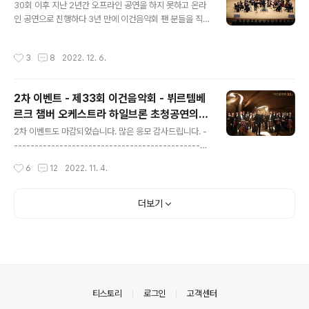
30회 이후 지난 2년간 오프라인 공연을 하지 못하고 온라
하였습니다. 오늘부터는 언제든지 이건음악회 유튜브에 접
인 공연으로 진행하다 3년 만에 이건음악회 팬 분들을 직
속하시어 공연을 보실 수 있습니다. 공연 영상 바로 가기 ht
접 만날 수 있는 오프라인 콘서트를 진행하였습니다. 음악
tps://youtu.be/DvFc5M0Gspk 많이 많이 공유해 주
은 역시 공연장에서 들어야 더 감동이 배가 되고, 연주자의
세요!
작성시간
3
8
2022. 12. 6.
모습을 직접 귀로 듣고 눈으로 보아야 오래도록 가슴을 울
리는 것 같습니다. 지난 33회 이건음악회 이후 많은 분들
이 후기 이벤트를 기다리셨습니다. 많이 기다리셨지요? 후
2차 이벤트 - 제33회 이건음악회 - 뷔르템베
기 이벤트는 1.직접 공연을 11월 11일 ~ 18일까지 관람하
르크 챔버 오케스트라 하일브론 초청공연의
신 분과 2.2022년 12월 25일(예정) 케이블 방송과 이건
글 내용
티켓 응모 이벤트 2차를 진행합니다
음악회 유튜브를 통해 진행하는 공연을 관람하신 분 1,2의
2차 이벤트도 마감되었습니다. 많은 응모 감사드립니다. -
대상자를 기준으로 진행합니다. 항상 그렇지만, 성의 있는
-----------------------------------------------
후기는 높은 당첨율을 자랑(?)하는 이건음악회 입니다. 현
----------- 제33회 이건음악회 - 뷔르템베르크 챔버 오
작성시간
6
12
2022. 11. 4.
재 선물로 보내드릴..
케스트라 하일브론 초청공연의 티켓 응모 이벤트 -2차를
진행합니다. 2차 이벤트는 1차 공연 발표 후 스케쥴 문제
등으로 반환해주신 티켓들을 모아 다른 분들께 공연 관람
더보기
기회를 주는 이벤트입니다. 1차 기간에 미처 신청하지 못하
신 분들은 이번 기회에 꼭 당첨 되시길 기원합니다. 중복으
로 신청되지 않으니 참고 부탁드립니다. 당첨 시 문자 티켓
이 발송되며, 해당 문자를 지참하시어 공연장에서 좌석권
으로 교환하시면 됩니다. 티켓 수량이 많지는 않지만 그래
도 보다 많은 분들과 음악이 주는 감동을 나누고자 하는 ..
의안내
티스토리
로그인
고객센터