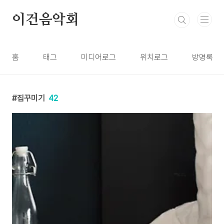
본문 바로가기
이건음악회
홈
태그
미디어로그
위치로그
방명록
집꾸미기
42