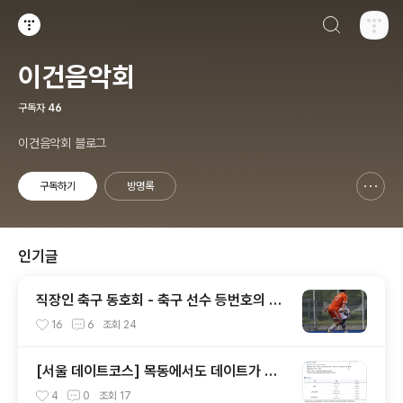
검색하기
티스토리
이건음악회
구독자
46
이건음악회 블로그
구독하기
방명록
신고하기 레이어
열기
인기글
직장인 축구 동호회 - 축구 선수 등번호의 의
미와 뜻 (축구 유니폼 번호의 뜻)
16
6
조회
24
[서울 데이트코스] 목동에서도 데이트가 가
능하다?? 믿어지십니까?
4
0
조회
17