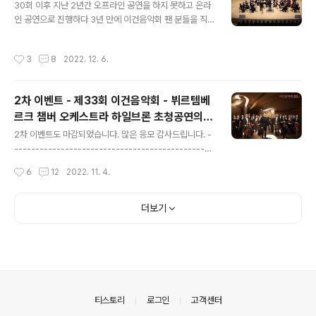
30회 이후 지난 2년간 오프라인 공연을 하지 못하고 온라
하였습니다. 오늘부터는 언제든지 이건음악회 유튜브에 접
인 공연으로 진행하다 3년 만에 이건음악회 팬 분들을 직
속하시어 공연을 보실 수 있습니다. 공연 영상 바로 가기 ht
접 만날 수 있는 오프라인 콘서트를 진행하였습니다. 음악
tps://youtu.be/DvFc5M0Gspk 많이 많이 공유해 주
은 역시 공연장에서 들어야 더 감동이 배가 되고, 연주자의
세요!
작성시간
3
8
2022. 12. 6.
모습을 직접 귀로 듣고 눈으로 보아야 오래도록 가슴을 울
리는 것 같습니다. 지난 33회 이건음악회 이후 많은 분들
이 후기 이벤트를 기다리셨습니다. 많이 기다리셨지요? 후
2차 이벤트 - 제33회 이건음악회 - 뷔르템베
기 이벤트는 1.직접 공연을 11월 11일 ~ 18일까지 관람하
르크 챔버 오케스트라 하일브론 초청공연의
신 분과 2.2022년 12월 25일(예정) 케이블 방송과 이건
글 내용
티켓 응모 이벤트 2차를 진행합니다
음악회 유튜브를 통해 진행하는 공연을 관람하신 분 1,2의
2차 이벤트도 마감되었습니다. 많은 응모 감사드립니다. -
대상자를 기준으로 진행합니다. 항상 그렇지만, 성의 있는
-----------------------------------------------
후기는 높은 당첨율을 자랑(?)하는 이건음악회 입니다. 현
----------- 제33회 이건음악회 - 뷔르템베르크 챔버 오
작성시간
6
12
2022. 11. 4.
재 선물로 보내드릴..
케스트라 하일브론 초청공연의 티켓 응모 이벤트 -2차를
진행합니다. 2차 이벤트는 1차 공연 발표 후 스케쥴 문제
등으로 반환해주신 티켓들을 모아 다른 분들께 공연 관람
더보기
기회를 주는 이벤트입니다. 1차 기간에 미처 신청하지 못하
신 분들은 이번 기회에 꼭 당첨 되시길 기원합니다. 중복으
로 신청되지 않으니 참고 부탁드립니다. 당첨 시 문자 티켓
이 발송되며, 해당 문자를 지참하시어 공연장에서 좌석권
으로 교환하시면 됩니다. 티켓 수량이 많지는 않지만 그래
도 보다 많은 분들과 음악이 주는 감동을 나누고자 하는 ..
의안내
티스토리
로그인
고객센터