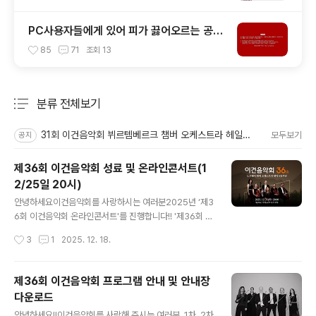
PC사용자들에게 있어 피가 끓어오르는 공포
를 느끼게 해주는 이것! 블루스크린 보다 더
85
71
조회
13
무서운 레드 스크린이 있다는 사실!! 알고 계
십니까?
분류 전체보기
주요 글 목록
31회 이건음악회 뷔르템베르크 챔버 오케스트라 헤일브론 포스터
모두보기
공지
제36회 이건음악회 성료 및 온라인콘서트(1
2/25일 20시)
글 내용
안녕하세요이건음악회를 사랑하시는 여러분2025년 ‘제3
6회 이건음악회 온라인콘서트'를 진행합니다!! '제36회 이
건음악회'의 노르웨이 챔버 오케스트라(이하 NCO) 현악
작성시간
3
1
2025. 12. 18.
6중주단의 혁신적인 무대가 5개 도시의 전국 순회 공연을
성황리에 마쳤습니다. 지난 11월 15일 서울 롯데콘서트홀
을 시작으로 부산, 대구, 광주, 인천 등 전국 5개 도시에서
제36회 이건음악회 프로그램 안내 및 안내장
전석 무료로 진행된 이번 음악회는 '36년간 전석 무료' 원
다운로드
칙을 지켜온 국내 최장수 기업 메세나 음악회인 이건음악
글 내용
회가 이건박영주문화재단 주최로 새 출발을 알린 첫해 공
안녕하세요!!이건음악회를 사랑해 주시는 여러분. 1차, 2차