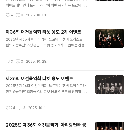
연이라는 점에서 의미를 더했습니다. 1977년 창단 이후 실
이벤트에서 안내 드린바와 같이 이번 음악회는 노르웨이와
험적이고 영향력 있는 단체로 평가받는 NCO 현악 6중주
북유럽을 대표하는 연주자들로 구성된 노르웨이 챔버 오케
작성시간
4
0
2025. 10. 31.
단은 이번 무대에서 바로크부터 현대음악까지 폭넓은 레퍼
스트라(이하 NCO) 현악 6중주단이 함께합니다. [노르웨
토리를 자신들만의 독특한..
이 챔버 오케스트라 현악 6중주단 티저영상] 노르웨이 챔
버 오케스트라 현악 6중주단을 소개드립니다. 1977년 창
제36회 이건음악회 티켓 응모 2차 이벤트
단된 NCO는 지금까지 세계 클래식 음악계에서 가장 혁신
글 내용
2025년 제36회 이건음악회 '노르웨이 챔버 오케스트라
적이고 영향력 있는 앙상블로 평가받고 있습니다.노르웨이
현악 6중주단’ 초청공연의 티켓 응모 2차 이벤트를 진행합
최고의 연주자 26명이 하나의 팀으로 호흡하며, 세련된 사
니다. 1차 이벤트 결과 대구, 부산, 광주, 인천 당첨자 분들
운드와 실험적인 무대로 늘 새로운 감동을 선사하죠. 음악
중, 개인적인 사유 등으로 반환하신 일부 티켓들과 추가좌
감독 페카 쿠시스토(Pekka Kuusisto)의 영감 넘치는 리
작성시간
3
0
2025. 10. 28.
석을 확보하였습니다. 남은 시간과 일정이 많지 않지만 티
더십 아래, NCO는 클래식 공연의 형식을 새롭게 확장하고
켓을 원하시는 고객분들께 공정하게 당첨기회를 드리고 전
있습니다.안무와 함께 암..
달드고자 2차 이벤트를 진행합니다. 많은 지원 부탁드립니
제36회 이건음악회 티켓 응모 이벤트
다. 올해는 세계 무대에서 혁신적인 연주와 무대 해석으로
글 내용
주목받고 있는 노르웨이 챔버 오케스트라(NCO) 현악 6중
2025년 제36회 이건음악회 '노르웨이 챔버 오케스트라
주단이 무대에 오릅니다. 1977년 창단된 NCO는 북유럽
현악 6중주단’ 초청공연의 티켓 응모 이벤트를 진행합니
최고의 연주자 26명으로 구성된 대표적 체임버 오케스트
다. 올해로 36회째를 맞이하는 이건음악회는 여러분의 애
라로, 정교한 음색과 혁신적인 무대 구성은 국제 클래식계
정과 응원 덕분에 지금까지 쉼 없이 이어올 수 있었습니다.
작성시간
24
3
2025. 10. 1.
에서 높은 평가를 받고 있..
매년 함께해 주신 마음 하나하나가 오늘의 무대를 가능하
게 했음을 잘 알기에, 진심 어린 감사의 인사를 드립니다.
올해는 세계 무대에서 혁신적인 연주와 무대 해석으로 주
2025년 제36회 이건음악회 '아리랑편곡 공
목받고 있는 노르웨이 챔버 오케스트라(NCO) 현악 6중주