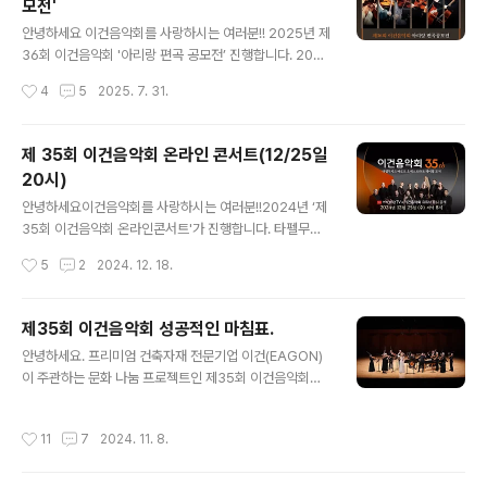
모전'
단이 무대에 오릅니다. 1977년 창단된 NCO는 북유럽 최
글 내용
고의 연주자 26명으로 구성된 대표적 체임버 오케스트라
안녕하세요 이건음악회를 사랑하시는 여러분!! 2025년 제
로, 정교한 음색과 혁신적인 무대 구성은 국제 클래식계에
36회 이건음악회 '아리랑 편곡 공모전’ 진행합니다. 2025
서 높은 평가를 받고 있으며, 클래식과 시낭송, 연극, 시각
년 제36회 이건음악회 피날레 주인공을 찾습니다. 음악을
작성시간
4
5
2025. 7. 31.
예술 등 다양한 예술 장르를 결합..
사랑하는 전국민 누구나 참여 가능하며, 오는 9월 14일
(일) 자정(23:59분)까지입니다. ‘제36회 이건음악회 아리
랑 편곡 공모전’은 우리나라 대표 민요인 ‘아리랑’을 이건음
제 35회 이건음악회 온라인 콘서트(12/25일
악회에 초청된 해외 연주자 특색에 맞춰 편곡하는 공모전
20시)
입니다. 우리 민족 고유의 정서가 담긴 음악이 해외 뮤지션
글 내용
에 의해 연주되는 문화 교류의 장인 동시에, 아직은 잘 알려
안녕하세요이건음악회를 사랑하시는 여러분!!2024년 ‘제
지지 않은 전도 유망한 국내 음악가의 곡을 세계적인 연주
35회 이건음악회 온라인콘서트'가 진행합니다. 타펠무지
자들의 공연을 통해 소개하고 등단의 기회를 제공하는 자
크 바로크 오케스트라와 레이첼 포저가 함께 한 제35회 이
작성시간
5
2
2024. 12. 18.
리이기도 합니다. 지금까지 ‘정선 아리랑’, ‘진도 아리랑’,
건음악회를 성황리에 마쳤습니다. 타펠무지크 바로크 오케
‘밀양 아..
스트라와 바로크 바이올린의 여왕 ‘레이첼 포저’, 바로크 오
보이스트 신용천이 협연자로 나선 이번 음악회는 10월 25
제35회 이건음악회 성공적인 마침표.
일 인천아트센터에서 출발해서 11월 2일 서울 예술의 전당
글 내용
안녕하세요. 프리미엄 건축자재 전문기업 이건(EAGON)
공연까지 전국 5개 도시, 6회 순회 공연을 성공적으로 막
이 주관하는 문화 나눔 프로젝트인 제35회 이건음악회
을 내렸습니다. 이번 음악회에서는 클래식 전문지 ‘그라모
가 지난 11월 2일 마지막 공연을 끝으로 막을 내렸습니다.
폰’으로부터 바로크 음악을 대표 하는 세계 정상급 오케스
올해도 많은 관객분들이 찾아주신 덕분에 이건음악회
트라로 극찬받은 ‘타펠무지크 바로크 오케스트라’와 함께
작성시간
11
7
2024. 11. 8.
의 긴 여정을 성황리에 마무리할 수 있었는데요. 이번 공연
하며, “Bach and Baroque Brilliance” 라는 주제로 바
은 바로크 음악의 진수를 선보이는 ‘타펠무지크 바로크 오
로크 음악의 정수를 ..
케스트라(Tafelmuzik Baroque Orchestra)’와 세계적