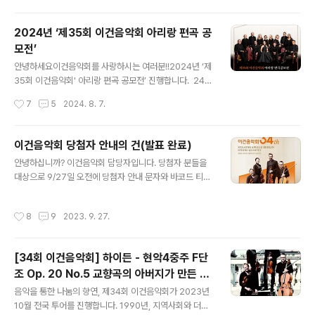
악회가 어느덧 35년째를 맞이했습니다. 한 해도 거르지 않
고 음악이 주는 감동과 에너지를 나누고자 노력한 결과, 이
2024년 ‘제35회 이건음악회 아리랑 편곡 공
제는 많은 사람들이 찾고 즐기는 음악회가 되었습니다. 이
모전’
번 음악회에서는 클래식 전문지 ‘그라모폰’으로부터 바로
글 내용
크 음악을 대표하는 세계 정상급 오케스트라로 극찬받은
안녕하세요이건음악회를 사랑하시는 여러분!!2024년 ‘제
‘타펠무지크 바로크 오케스트라(Tafelmuzik Baroque
35회 이건음악회' 아리랑 편곡 공모전’ 진행합니다. 24년
Orchestra)’와 함께하며, "Bach and Baroq..
제35회 이건음악회 피날레 주인공을 찾습니다. 음악을 사
작성시간
7
5
2024. 8. 7.
랑하는 전국민 누구나 참여 가능하며, 9월 9일 자정까지입
니다. ‘제35회 이건음악회 아리랑 편곡 공모전’은 우리나
라 대표 민요인 ‘아리랑’을 이건음악회에 초청된 해외 연주
이건음악회 당첨자 안내의 건(발표 완료)
자 특색에 맞춰 편곡하는 공모전입니다.우리 민족 고유의
글 내용
안녕하십니까? 이건음악회 담당자입니다. 당첨자 분들을
정서가 담긴 음악이 해외 뮤지션에 의해 연주되는 문화 교
대상으로 9/27일 오전에 당첨자 안내 문자와 바코드 티켓
류의 장인 동시에, 잘 알려지지 않은 전도 유망한 국내 음악
이 발송되었습니다. (당첨자 분들께만 발송됨) 올해는 특히
가의 곡을 세계적인 연주자의 공연을 통해 소개하고 등단
신청하신 분들이 많아 심사에 어려움이 있었습니다. 모든
의 기회를 제공하는 자리입니다.지금까지 ‘정선 아리랑’,
작성시간
8
9
2023. 9. 27.
분들을 공연장으로 모시고 싶었으나 제한된 좌석으로 인하
‘진도 아리랑’, ‘밀양 아리랑’ 등 다양한 아리랑이 국내 신진
여 그러지 못한 점 양해부탁드립니다. 제34회 이건음악회
클래식 작곡가들로부터..
공연은, 10/13일 롯데콘서트에서 녹화 및 편집을 거쳐 11
[34회 이건음악회] 하이든 - 현악4중주 F단
월 말 ~ 12월 초 아르떼Tv와 이건음악회 Youtube를 통
조 Op. 20 No.5 교향곡의 아버지가 만든 아
해 방송될 예정이오니, 해당 공연에도 많은 관심 부탁드립
글 내용
름다운 현악의 향연.
니다. 다시 한번 제34회 이건음악회 티켓응모 이벤트에 참
음악을 통한 나눔의 향연, 제34회 이건음악회가 2023년
여해주신 모든 분들께 감사드립니다.
10월 전국 투어를 진행합니다. 1990년, 지역사회와 더불