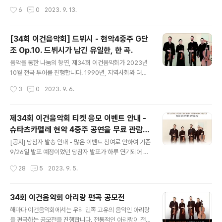
어 음악의 아름다움과 감동을 나누고 싶어 시작된 이건음
작성시간
6
0
2023. 9. 13.
악회가 어느덧 34년째를 맞이했습니다. 이처럼 긴 시간 동
안 이건음악회는 꾸준히 더욱 많은 분께 음악을 통한 희망
과 사랑의 메시지를 전하고자 끊임없는 노력과 성장을 거
[34회 이건음악회] 드뷔시 - 현악4중주 G단
듭해 왔습니다. 이 성장의 바탕은 우리의 진정성과 순수한
조 Op.10. 드뷔시가 남긴 유일한, 한 곡.
목적에 공감해 주시고 지지해 주신 청중 여러분 덕분입니
글 내용
다. 이번 34회 이건음악회에서는 하이든의 현악 4중주를
음악을 통한 나눔의 향연, 제34회 이건음악회가 2023년
만날 기회 입니다. 하이든 - 현악4중주 F단조 Op. 20 No.
10월 전국 투어를 진행합니다. 1990년, 지역사회와 더불
5 를 들어보실 수 있습니다. 하이든이라고 하면 ‘교향곡의
어 음악의 아름다움과 감동을 나누고 싶어 시작된 이건음
작성시간
3
0
2023. 9. 6.
아버지’라는 말이 가장 먼저 떠오르기 마련입니다. 백곡이
악회가 어느덧 34년째를 맞이했습니다. 이처럼 긴 시간 동
넘는 교향곡을 작곡하면서..
안 이건음악회는 꾸준히 더욱 많은 분께 음악을 통한 희망
과 사랑의 메시지를 전하고자 끊임없는 노력과 성장을 거
제34회 이건음악회 티켓 응모 이벤트 안내 -
듭해 왔습니다. 이 성장의 바탕은 우리의 진정성과 순수한
슈타츠카펠레 현악 4중주 공연을 무료 관람하
목적에 공감해 주시고 지지해 주신 청중 여러분 덕분입니
글 내용
는 이벤트
다. 이번 34회 이건음악회에서는 드뷔시가 남긴 유일한 한
[공지] 당첨자 발송 안내 - 많은 이벤트 참여로 인하여 기존
현악 4중주. 현악4중주 G단조 Op.10. 를 들어보실 수 있
9/26일 발표 예정이었던 당참자 발표가 하루 연기되어 9/
습니다. C. A. Debussy String Quartet in G minor O
27일 오후로 변경되었습니다. 좋은 소식으로 찾아뵙겠습
작성시간
28
5
2023. 9. 5.
p.10 드뷔시 - 현악4중주 G단조 Op.10 드뷔시가 남..
니다. 혼란을 드려 죄송합니다. 제34회 이건음악회 - 슈타
츠카펠레 베를린 현악 4중주 초청공연의 티켓 응모 이벤트
를 진행합니다. 1990년, 지역사회와 더불어 음악의 아름
34회 이건음악회 아리랑 편곡 공모전
다움과 감동을 나누고 싶어 시작된 이건음악회가 어느덧 3
글 내용
해마다 이건음악회에서는 우리 민족 고유의 음악인 아리랑
4년째를 맞이했습니다. 한 해도 거르지 않고 음악이 주는
을 편곡하는 공모전을 진행합니다. 전통적인 아리랑이 전
감동과 에너지를 나누고자 노력한 결과, 이제는 많은 사람