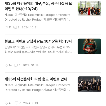
제35회 이건음악회 대구,부산, 광주티켓 응모
인 바로크 바이올리니스트이자 '바이올린의 여왕'으로 찬
이벤트 안내(~10/24)
사 받는 레이첼 포저(Rachel Podger)의 연주를 만나
글 내용
볼 수 있는 자리였기에, 더욱 큰 감동의 시간이었습니다.
제35회 이건음악회Tafelmusik Baroque Orchestra
바로크 음악의 정수를 느낄 수 있었던 이번 제 35회 이건
Directed by Rachel Podger 제35회 이건음악회 '타
음악회!어떤 모습으로 진행되었는지 함께 확인해 보겠습니
펠무지크 바로크 오케스트라 & 레이첼포저' 초청공연의
작성시간
11
8
2024. 10. 21.
다.이건(EAGON)은 19..
'대구,부산,광주' 티켓 2차 응모 이벤트를 진행합니다. 1차
이벤트 결과 대구, 부산, 광주 당첨자 분들 중, 개인적인 사
유 등으로 반환하신 티켓들이 있습니다. 남은 시간과 일정
블로그 이벤트 당첨자발표_10/15일(화) 13시
이 많지 않지만 티켓을 원하시는 고객분들께 공정하게 당
글 내용
안녕하세요이건음악회 이벤트 담당자입니다. 우선 제 35
첨기회를 드리고 전달드고자 2차 이벤트를 진행합니다. 많
회 이건음악회 블로그 이벤트에 많이 응모해 주셔서 감사
은 지원 부탁드립니다. 제35회 이건음악회 티켓 이벤트
드립니다. 정말 많은 분들이 응모해 주셨습니다. 더불어 당
진행 방식 공연을 보고싶은 이유(사연), 함께 가고 싶은 사
첨되실 분들을 정성껏 선별하고 있습니다. 사전에 공지드
람, 공연에 대한 기대 등을 적어서 아래의 링크로 응모해 주
작성시간
14
7
2024. 10. 14.
린, 14일(월) 중 발표가 어렵습니다. 이점 너른 마음으로 양
세요. 추첨을 통하여 응모하신 공연장의 티켓을 1인 ..
해 부탁드리며, 아래 일정으로 당첨되신 고객분 한분한분
께 개별 메세지로 당첨 안내 드리겠습니다. 발표일시 : 24
제35회 이건음악회 티켓 응모 이벤트 안내
년 10월 15일 화요일 13시 이전* 미당첨자 분들께도 안내
글 내용
드리도록 하겠습니다. 발표 일정이 늦어져 다시 한번 사과
제35회 이건음악회Tafelmusik Baroque Orchestra
드립니다.
Directed by Rachel Podger 제35회 이건음악회 '타
펠무지크 바로크 오케스트라 & 레이첼포저' 초청공연의 티
켓 응모 이벤트를 진행합니다. 1990년, 지역사회와 더불
작성시간
45
7
2024. 9. 13.
어 음악의 아름다움과 감동을 나누고 싶어 시작된 이건음