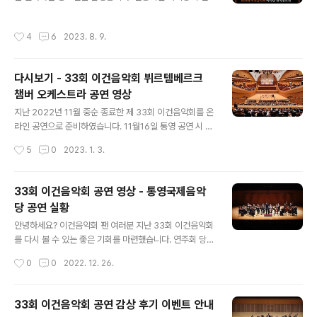
도 유망한 작곡가들의 번뜩이는 영감으로 멋지게 탈바꿈되
들이 찾고 즐기는 음악회가 되었습니다. 이번 공연은 음악
는 과정을 지켜보는 것도 굉장히 재미있습니다. [32회 아
을 통해 마음으로 서로를 이해하고 기쁨과 슬픔의 감정을
작성시간
4
6
2023. 8. 9.
리랑 당선작 영상 - 연주 : 베를린 필하모닉 스트링 콰르텟
나눌 수 있는 '포용'이라는 컨셉으로 독일 베를린의 명문악
] https://youtu.be/jeGWF35SGU0 2022년에는 33
단 '베를린 슈타츠카펠레 현악..
회 이건음악회에 '도시아리랑'이라는 이름으로 정재민작곡
다시보기 - 33회 이건음악회 뷔르템베르크
가의 곡이 당선되었는데요. 굉장히 아름다고 힘이 느껴지
챔버 오케스트라 공연 영상
는 편곡이었습니다. [33회 아리랑 당선자 인터뷰 및 비하
글 내용
인드 스토리] https://youtu.be/g3eg2c4eeZU 202
지난 2022년 11월 중순 종료한 제 33회 이건음악회를 온
3년 8월에도 아리랑 편곡 공모전을 진행합니다. 많은 작곡
라인 공연으로 준비하였습니다. 11월16일 통영 공연 시 연
가들의 참여를 기대합니다. 2012년부터 시작한 이건음악
주를 2회 녹화하여 편집 후 높은 퀄리티로 공연 영상을 다
작성시간
5
0
2023. 1. 3.
회의 ‘아리..
시 볼 수 있게 만들었습니다. 크리스마스 저녁 8시에 클래
식 전문방송인 토마토클래식과 오르페오, 그리고 이건음악
회 유튜브를 통해 최초공개 하였습니다. 클래식 공연과 연
33회 이건음악회 공연 영상 - 통영국제음악
주자 인터뷰, 그리고 이건 직원들 인터뷰로 구성하였으며
당 공연 실황
홍승찬교수님의 곡해설을 통해 곡 정보를 알아가며 들을
글 내용
수 있어 유익한 공연입니다. 아직 시청하지 않으신 분들은
안녕하세요? 이건음악회 팬 여러분 지난 33회 이건음악회
가족과 함께 보셔도 좋을 것 같습니다. 아래 링크 공유드립
를 다시 볼 수 있는 좋은 기회를 마련했습니다. 연주회 당
니다. 감사합니다. https://youtu.be/DvFc5M0Gspk
시, 2022년 11월 16일 통영국제음악당 콘서트홀에서 오
작성시간
0
0
2022. 12. 26.
(클릭하시면 재생이 됩니다.)
전 녹화 + 오후 녹화 2번을 하여 멋진 영상과 아름다운 사
운드를 녹음하여 1달간 편집을 마쳤습니다. 크리스마스 선
물로 2022년 12월 25일 저녁 이건음악회 유튜브와 케이
33회 이건음악회 공연 감상 후기 이벤트 안내
블티비 토마토클래식, 그리고 오르페오에서 8시 최초공개
글 내용