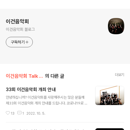
로그 정보
이건음악회
이건음악회 블로그
구독하기
더보기
이건음악회 Talk Talk/이건음악회 소개
의 다른 글
33회 이건음악회 개최 안내
글 내용
안녕하십니까? 이건음악회를 사랑해주시는 많은 분들께
제33회 이건음악회 개최 안내를 드립니다. 코로나19로 인
하여 지난 31회, 32회 이건음악회는 이건음악회 유튜브와
13
1
2022. 10. 5.
케이블 방송으로 온라인 진행하였습니다. 많은 분들의 노
력으로 코로나 상황이 좋아짐에 따라, 이건음악회도 다시
여러분들을 찾아뵙고 진행하는 실제 공연을 준비하였습니