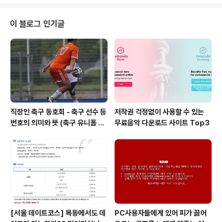
적인 연주자들에게 곡을 선물하고 함께 연주회에 참여할
수 있는 기회를 제공하여 음악가로서 한단계 더 성장할 수
있는 기회도 제공하고 있습니다. 이번 33회 이건음악회는
이 블로그 인기글
뷔르템베르크 챔버 오케스트라 하일브론과 바이올리니스
트 마이클 바렌보임을 초청하여 전국 5개 도시에서 공연을
진행할 예정입니다. 공연의 마지막을 장식할 아리랑의 편
곡을 공모전을 통해 모집할 예정이오니 아래의 정보를 참
고하셔서 많은 응모 부탁드립니다. https:/..
직장인 축구 동호회 - 축구 선수 등
저작권 걱정없이 사용할 수 있는
번호의 의미와 뜻 (축구 유니폼 번
무료음악 다운로드 사이트 Top3
호의 뜻)
[서울 데이트코스] 목동에서도 데
PC사용자들에게 있어 피가 끓어