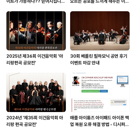
이트가 가능하다?? 믿어지십니
오르는 공포를 느끼게 해주는 이
까?
것! 블루스크린 보다 더 무서운 레
드 스크린이 있다는 사실!! 알고 계
십니까?
2025년 제36회 이건음악회 '아
30회 베를린 필하모닉 공연 후기
리랑편곡 공모전'
이벤트 마감 안내
2024년 ‘제35회 이건음악회 아
애플 아이튠즈 아이패드 아이폰 백
리랑 편곡 공모전’
업 복원 오류 해결 방법 - 디시퍼
백업 리페어 Decipher backu