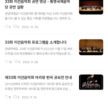
33회 이건음악회 공연 영상 - 통영국제음악
다. 이번 공연의 주인공은 뷔르템베르크 챔버 오케스트라
하일브론입니다. 1960년 외르크 페르버 교수가 창단한
당 공연 실황
글 내용
‘뷔르템베르크 챔버 오케스트라 하일브론’은 탁월한 연주
안녕하세요? 이건음악회 팬 여러분 지난 33회 이건음악회
실력과 풍부하고 세련된 음색으로 세계의 주목을 받고 있
를 다시 볼 수 있는 좋은 기회를 마련했습니다. 연주회 당
는 챔버 오케스트라입니다. 이번 내한 연주회에는 지휘자
시, 2022년 11월 16일 통영국제음악당 콘서트홀에서 오
케이스 스칼리오네, 작곡가이자 바이올리니스트인 나나 코
0
0
2022. 12. 26.
전 녹화 + 오후 녹화 2번을 하여 멋진 영상과 아름다운 사
흐, 한국인 바이올리니스트 안준희를 비롯한 21명의 단..
운드를 녹음하여 1달간 편집을 마쳤습니다. 크리스마스 선
물로 2022년 12월 25일 저녁 이건음악회 유튜브와 케이
33회 이건음악회 프로그램을 소개합니다
블티비 토마토클래식, 그리고 오르페오에서 8시 최초공개
글 내용
하였습니다. 오늘부터는 언제든지 이건음악회 유튜브에 접
안녕하세요. 33회 이건음악회가 2022년 11월 11일 부터
속하시어 공연을 보실 수 있습니다. 공연 영상 바로 가기 ht
시작됩니다! 뷔르템베르크 챔버 오케스트라 하일브론 초청
tps://youtu.be/DvFc5M0Gspk 많이 많이 공유해 주
연주회 2022. 11. 11 ~ 11. 17 - I – R. Fuchs Serenad
세요!
15
0
2022. 9. 28.
e No. 3 E minor Op.21 푹스 - 세레나데 3번 마단조 작
품 21 F. Schubert Rondo for Violin & Strings in A
Major D. 438 슈베르트 - 바이올린과 현악을 위한 론도
제33회 이건음악회 아리랑 편곡 공모전 안내
가장조 도이취 번호 438 P. Hindemith Trauermusik:
글 내용
Suit for Viola and String Orchestra 힌데미트 - 비올
2012년부터 시작한 이건음악회의 ‘아리랑 편곡 공모전’은
라와 현악 오케스트라를 위한 모음곡 “장송곡” - INTERM
초청된 연주자에게 ‘아리랑’을 연주하게 함으로써 단순 내
ISSION - - II - A. Dvořák Serenade for S..
한공연이 아닌 우리 민족 고유의 정서를 느낄 수 있는 기회
8
3
2022. 9. 14.
를 제공하는데 목적이 있습니다. 또한 아리랑 편곡 공모전
을 통해 국내 숨겨진 전도 유망한 음악가를 발굴하여 세계