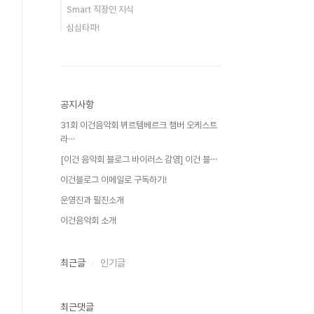
Smart 직장인 지식
심심타파!
공지사항
31회 이건음악회 뷔르템베르크 챔버 오케스트
라⋯
[이건 음악회 블로그 바이러스 감염] 이건 블⋯
이건블로그 이메일로 구독하기!
운영진과 필진소개
이건음악회 소개
최근글
인기글
최근댓글