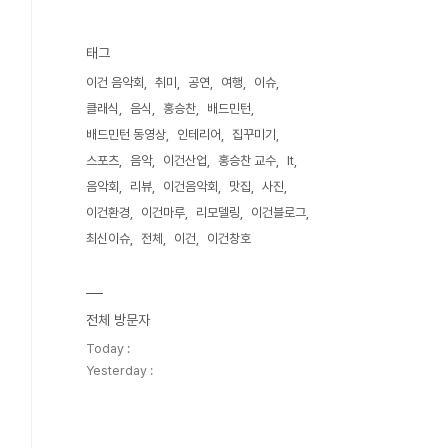
태그
이건 음악회
취미
공연
여행
이슈
클래식
음식
홍승찬
배드민턴
배드민턴 동영상
인테리어
집꾸미기
스포츠
음악
이건산업
홍승찬 교수
It
음악회
리뷰
이건음악회
맛집
사진
이건환경
이건마루
리모델링
이건블로그
최신이슈
전체
이건
이건창호
전체 방문자
Today :
Yesterday :