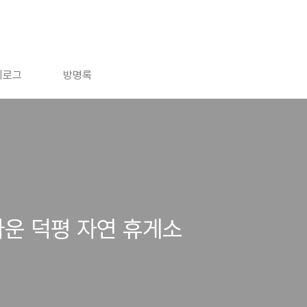
치로그
방명록
운 덕평 자연 휴게소