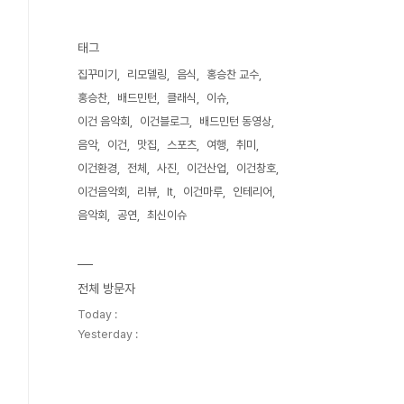
태그
집꾸미기
리모델링
음식
홍승찬 교수
홍승찬
배드민턴
클래식
이슈
이건 음악회
이건블로그
배드민턴 동영상
음악
이건
맛집
스포츠
여행
취미
이건환경
전체
사진
이건산업
이건창호
이건음악회
리뷰
It
이건마루
인테리어
음악회
공연
최신이슈
전체 방문자
Today :
Yesterday :