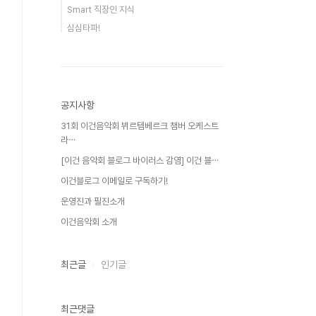
Smart 직장인 지식
심심타파!
공지사항
31회 이건음악회 뷔르템베르크 챔버 오케스트
라⋯
[이건 음악회 블로그 바이러스 감염] 이건 블⋯
이건블로그 이메일로 구독하기!
운영진과 필진소개
이건음악회 소개
최근글
인기글
최근댓글