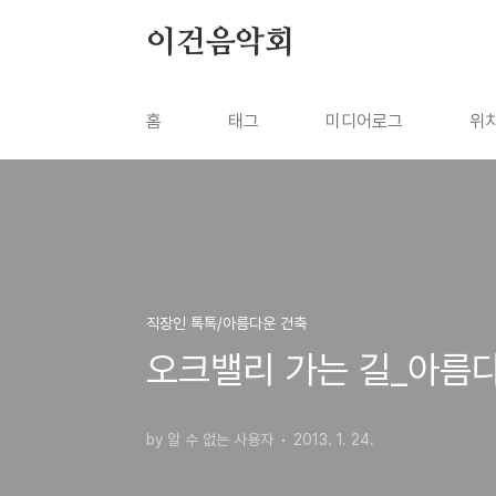
본문 바로가기
이건음악회
홈
태그
미디어로그
위
직장인 톡톡/아름다운 건축
오크밸리 가는 길_아름다
by 알 수 없는 사용자
2013. 1. 24.