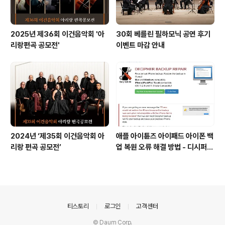
2025년 제36회 이건음악회 '아
30회 베를린 필하모닉 공연 후기
리랑편곡 공모전'
이벤트 마감 안내
2024년 ‘제35회 이건음악회 아
애플 아이튠즈 아이패드 아이폰 백
리랑 편곡 공모전’
업 복원 오류 해결 방법 - 디시퍼
백업 리페어 Decipher backu
p repair
의안내
티스토리
로그인
고객센터
© Daum Corp.