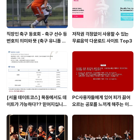
화와 마루이야기(2)-마루의 이해(합판..
직장인 축구 동호회 - 축구 선수 등
저작권 걱정없이 사용할 수 있는
번호의 의미와 뜻 (축구 유니폼 번
무료음악 다운로드 사이트 Top3
호의 뜻)
[서울 데이트코스] 목동에서도 데
PC사용자들에게 있어 피가 끓어
이트가 가능하다?? 믿어지십니
오르는 공포를 느끼게 해주는 이
까?
것! 블루스크린 보다 더 무서운 레
드 스크린이 있다는 사실!! 알고 계
십니까?