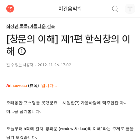
검색하기
이건음악회
티스토리
직장인 톡톡/아름다운 건축
[창문의 이해] 제1편 한식창의 이
해 ①
알 수 없는 사용자
2012. 11. 26. 17:02
A
rtnouveau
(휴식)
입니다...
오래동안 포스팅을 못했군요... 시원한(?) 가을바람에 맥주한잔 마시
며...글 남겨봅니다.
오늘부터 5회에 걸쳐 '창과문 (window & door)의 이해' 라는 주제로 글을
남겨 보겠습니다.