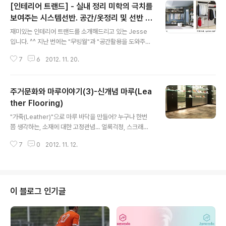
[인테리어 트랜드] - 실내 정리 미학의 극치를
보여주는 시스템선반. 공간/옷정리 및 선반 사
글 내용
용 방법 대 공개.
재미있는 인테리어 트랜드를 소개해드리고 있는 Jesse
입니다. ^^ 지난 번에는 "무빙월"과 "공간활용을 도와주는
가구", 그리고 "mobile"에 대해서 소개해 드린 바 있습니
7
6
2012. 11. 20.
다. 2012/11/05 - [생활속의 건축 Talk Talk/아름다운
건축] - 인테리어 트랜드 - 무빙월 2012/10/22 - [생활속
의 건축 Talk Talk/아름다운 건축] - 인테리어 트랜드 - 오
주거문화와 마루이야기(3)-신개념 마루(Lea
피스텔, 원룸 공간 활용을 도와주는 가구 2012/10/09 -
[생활속의 건축 Talk Talk/아름다운 건축] - [신개념 가
ther Flooring)
글 내용
구] Mobile 오늘 소개드릴 멋진 인테리어 제품은 "시스템
"가죽(Leather)"으로 마루 바닥을 만들어? 누구나 한번
선반"입니다. 시스템 선반의 이해와 독일 R社 제품의 장점
쯤 생각하는, 소재에 대한 고정관념... 얼룩걱정, 스크래치
을, 그리고 디자인이란 무엇인가에 대한 저의 짧은 생각을
걱정, 수축걱정 등등등 하지만, 가능하다는 사실 ! (용도에
적겠습니다. 시스템 ..
7
0
2012. 11. 12.
맞는 소재개발로 제품 구현 가능) 가죽마루(Leather Flo
oring)에 대한 소개를 시작하겠습니다. 안녕하세요, "아딸
(아버지와 딸)" 입니다. 입동이 지나 어느덧 겨울이 찾아 왔
네요. ^^ 마루이야기 3탄은 기존에 널리 알려지지 않은 신
소재를 적용한 신개념 마루를 소개할까 합니다. 지난 글 보
이 블로그 인기글
실 분은 아래의 링크 클릭 부탁드립니다 ^^ [생활속의 건축
Talk Talk/아름다운 건축] - 한국의 주거문화와 마루이야
기(1) [생활속의 건축 Talk Talk/아름다운 건축] - 주거문