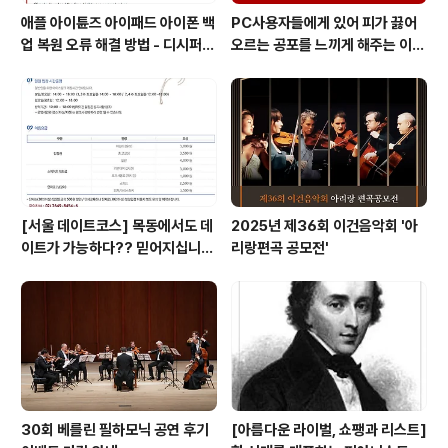
애플 아이튠즈 아이패드 아이폰 백
PC사용자들에게 있어 피가 끓어
업 복원 오류 해결 방법 - 디시퍼
오르는 공포를 느끼게 해주는 이
백업 리페어 Decipher backu
것! 블루스크린 보다 더 무서운 레
p repair
드 스크린이 있다는 사실!! 알고 계
십니까?
[서울 데이트코스] 목동에서도 데
2025년 제36회 이건음악회 '아
이트가 가능하다?? 믿어지십니
리랑편곡 공모전'
까?
30회 베를린 필하모닉 공연 후기
[아름다운 라이벌, 쇼팽과 리스트]