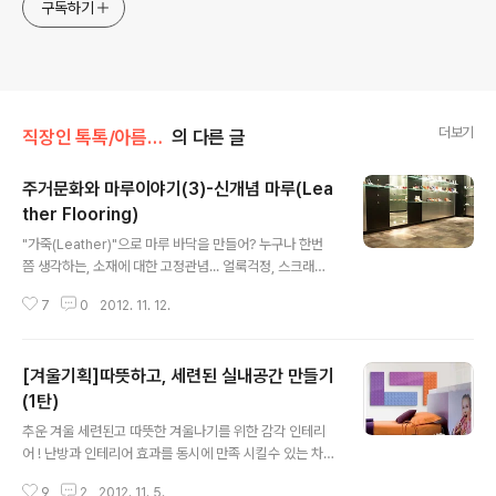
구독하기
더보기
직장인 톡톡/아름다운 건축
의 다른 글
주거문화와 마루이야기(3)-신개념 마루(Lea
ther Flooring)
글 내용
"가죽(Leather)"으로 마루 바닥을 만들어? 누구나 한번
쯤 생각하는, 소재에 대한 고정관념... 얼룩걱정, 스크래치
걱정, 수축걱정 등등등 하지만, 가능하다는 사실 ! (용도에
7
0
2012. 11. 12.
맞는 소재개발로 제품 구현 가능) 가죽마루(Leather Flo
oring)에 대한 소개를 시작하겠습니다. 안녕하세요, "아딸
(아버지와 딸)" 입니다. 입동이 지나 어느덧 겨울이 찾아 왔
[겨울기획]따뜻하고, 세련된 실내공간 만들기
네요. ^^ 마루이야기 3탄은 기존에 널리 알려지지 않은 신
소재를 적용한 신개념 마루를 소개할까 합니다. 지난 글 보
(1탄)
글 내용
실 분은 아래의 링크 클릭 부탁드립니다 ^^ [생활속의 건축
추운 겨울 세련된고 따뜻한 겨울나기를 위한 감각 인테리
Talk Talk/아름다운 건축] - 한국의 주거문화와 마루이야
어 ! 난방과 인테리어 효과를 동시에 만족 시킬수 있는 차별
기(1) [생활속의 건축 Talk Talk/아름다운 건축] - 주거문
화 제품 ! 오래 전부터 우리생활 깊숙이 자리한 그것에 대해
화와 마루이야기(2)-마루의 이해(합판..
9
2
2012. 11. 5.