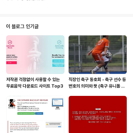
소개 합니다. 안녕하세요, 오랜만에 인사드리는 이건블로
그 2기 집필 진 "아딸" 입니다.^^ 어느새, 겨울이 바싹(!) 다
가 왔네요. 아침,저녁으론 제법 한기가 직장인들 어깨를 움
추리게 만드는 시기가 되어버렸습니다. 지금까지 2편의 포
스팅을 진행하면서, "온돌문화" ," 합판마루"에 대해 간략
이 블로그 인기글
히 개인적인 소개를 드린바 있습니다. 2012/10/02 - [생
활속의 건축 Talk Talk/아름다운 건축] - 한국의 주거문화
와 마루이야기(1) 2012/10/16 - [생활속의 건축 Talk Ta
lk/아름다운 건축] - 주거문화와 마루이야기..
저작권 걱정없이 사용할 수 있는
직장인 축구 동호회 - 축구 선수 등
무료음악 다운로드 사이트 Top3
번호의 의미와 뜻 (축구 유니폼 번
호의 뜻)