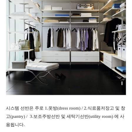
시스템 선반은 주로 1.옷방(dress room) / 2.식료품저장고 및 창
고(pantry) /
3.보조주방선반 및 세탁기선반(utility room) 에 사
용됩니다.