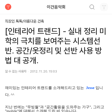
검색하기
이건음악회
티스토리
직장인 톡톡/아름다운 건축
[인테리어 트랜드] - 실내 정리 미
학의 극치를 보여주는 시스템선
반. 공간/옷정리 및 선반 사용 방
법 대 공개.
알 수 없는 사용자
2012. 11. 20. 15:03
재미있는 인테리어 트랜드를 소개해드리고 있는
Jesse
입니
다. ^^
지난 번에는 "무빙월"과 "공간활용을 도와주는 가구", 그리고
"mobile"에 대해서 소개해 드린 바 있습니다.