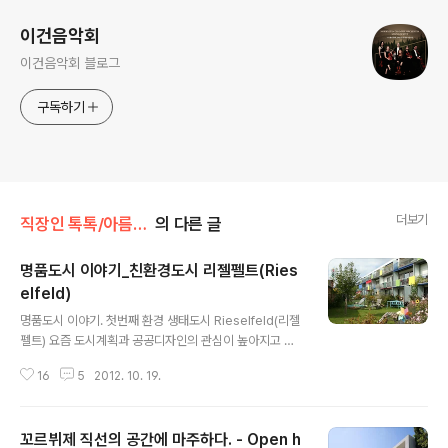
이건음악회
이건음악회 블로그
구독하기
더보기
직장인 톡톡/아름다운 건축
의 다른 글
명품도시 이야기_친환경도시 리젤펠트(Ries
elfeld)
글 내용
명품도시 이야기. 첫번째 환경 생태도시 Rieselfeld(리젤
펠트) 요즘 도시계획과 공공디자인의 관심이 높아지고 있
으며 우리나라도 공공건축, 공공공간을 봐도 많은 변화들
16
5
2012. 10. 19.
을 볼수 있습니다. 미래의 도시는 친환경적이고 지속가능
해야 하며, 도시자체가 하나의 문화상품의 되어 누구나 방
문하고 싶어하는 장소가 되어야 하며 무엇보다 거주민들이
꼬르뷔제 직선의 공간에 마주하다. - Open h
행복을 느낄 수 있는 사람과 문화의 중심이 되어야 합니다.