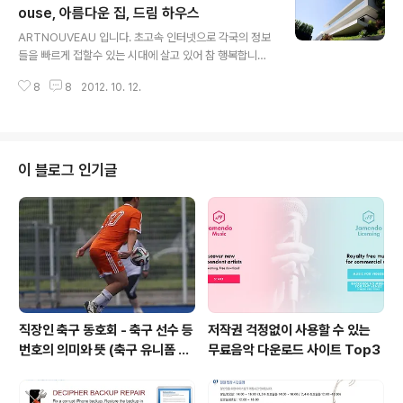
그래서 이번 포스팅할 주제는 친환경 도시 중에서도 독일
ouse, 아름다운 집, 드림 하우스
글 내용
의 프랑크부르그 리젤펠트(Rieselfeld)소개 합니다. 리젤
ARTNOUVEAU 입니다. 초고속 인터넷으로 각국의 정보
펠트는 독일의 vauban(보봉마을)과 비슷하지만 다른 매
들을 빠르게 접할수 있는 시대에 살고 있어 참 행복합니다.
력을 가지고 있는 도시랍니다. 한번 보실까요? 이미지 출처
답답할땐 구글어스로 해외여행도 가고 아름다운, 특색있는
: www.imaginerlequebecautrement.org 광교신도
8
8
2012. 10. 12.
건축물의 정보도 쉽고 빠르게 볼수있습니다. 저는 주로 네
시의 롤모델이기..
이버 오픈캐스트를 통해 건축, 인테리어 구경을 잘 합니다.
다들 너무나 이쁘고, 특색있게 잘 만들어서 이거다 할만한
건축물이 최근에 별로 없었습니다. 추석을 몇일 남겨둔 어
느날 우연히 오랜만에 제 눈을 번득이는 작품이 하나 올라
이 블로그 인기글
왔더군요. 여러분과 공유하고싶어 포스팅합니다. 저는 중
간중간 제 개인적인 생각을 넣어서 이번글을 만들어 보도
록 하겠습니다. 시작합니다... 아울러 아래 사진 자료의 출
처는이곳입니다. 다른 멋진 건축물을 실컷 즐기시길 바랍
니다. http://blog.naver..
직장인 축구 동호회 - 축구 선수 등
저작권 걱정없이 사용할 수 있는
번호의 의미와 뜻 (축구 유니폼 번
무료음악 다운로드 사이트 Top3
호의 뜻)