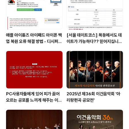
애플 아이튠즈 아이패드 아이폰 백
[서울 데이트코스] 목동에서도 데
업 복원 오류 해결 방법 - 디시퍼
이트가 가능하다?? 믿어지십니
백업 리페어 Decipher backu
까?
p repair
PC사용자들에게 있어 피가 끓어
2025년 제36회 이건음악회 '아
오르는 공포를 느끼게 해주는 이
리랑편곡 공모전'
것! 블루스크린 보다 더 무서운 레
드 스크린이 있다는 사실!! 알고 계
십니까?