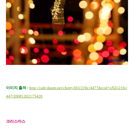
이미지 출처 :
http://cafe.daum.net/cherry303/216c/447?docid=xN2i|216c|
447|20081202175420
크리스마스