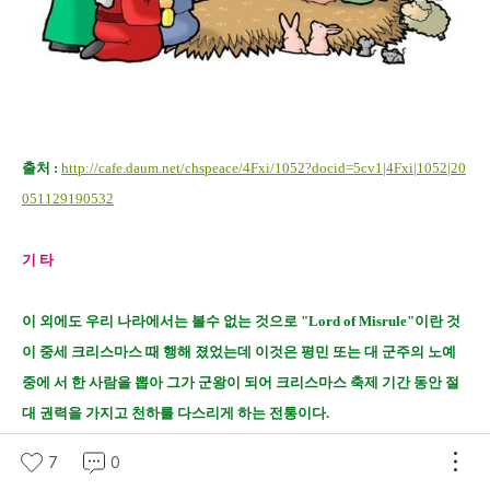
출처 :
http://cafe.daum.net/chspeace/4Fxi/1052?docid=5cv1|4Fxi|1052|20
051129190532
기 타
이 외에도 우리 나라에서는 볼수 없는 것으로 "Lord of Misrule"이란 것
이 중세 크리스마스 때 행해 졌었는데 이것은 평민 또는 대 군주의 노예
중에 서 한 사람을 뽑아 그가 군왕이 되어 크리스마스 축제 기간 동안 절
대 권력을 가지고 천하를 다스리게 하는 전통이다.
7
0
이들은 대부분 사회의 대혼란 을 일으키곤 했는데 이 전통도 쌔터넬리아에서