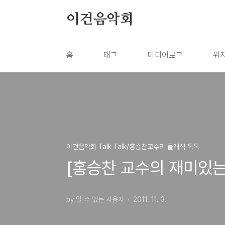
본문 바로가기
이건음악회
홈
태그
미디어로그
위
이건음악회 Talk Talk/홍승찬교수의 클래식 톡톡
[홍승찬 교수의 재미있는
by 알 수 없는 사용자
2011. 11. 3.