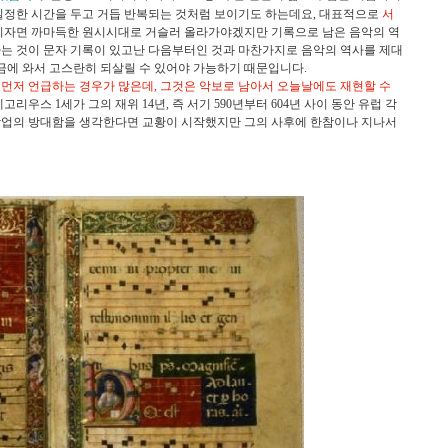
일정한 시간을 두고 거듭 반복되는 것처럼 보이기도 하는데요
,
대표적으로
서
지자면 까마득한 원시시대로 거슬러 올라가야겠지만 기록으로 남은 음악의 역
는 것이 문자 기록이 있고난 다음부터인 것과 마찬가지로 음악의 역사를 제대
금에 와서 고스란히 되살릴 수 있어야 가능하기 때문입니다
.
 먼저 언급하는 경우가 많은데
,
그것은 악보로 남아서 오늘날에도 재현할 수
그레고리우스
1
세가 그의 재위
14
년
,
즉 서기
590
년부터
604
년 사이 동안 유럽 각
작업의 방대함을 생각한다면 교황이 시작했지만 그의 사후에 한참이나 지나서