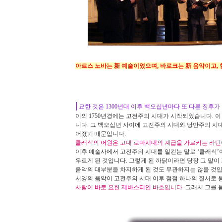
아르스 노바는 新 예술이었으며, 바로크는 新 음악이고, 현대
|
묘한 것은
1300
년대 이후 백오십년마다 또 다른 징후가
이의
1750
년경에는 고전주의 시대가 시작되었습니다
.
이
니다
.
그 백오십년 사이에 고전주의 시대와 낭만주의 시대
어졌기 때문입니다
.
클래식의 어원은 고대 로마시대의 계급을 가르키는 라
이후 예술사에서 고전주의 시대를 일컫는 말로
‘
클래식
’
우르게 된 것입니다
.
그렇게 된 까닭이라면 당장 그 말이
음악의 대부분을 차지하게 된 것도 무관하지는 않을 것
서양의 음악이 고전주의 시대 이후 점점 하나의 질서로
사람이 바로 요한 제바스티안 바흐입니다
.
그래서 그를 