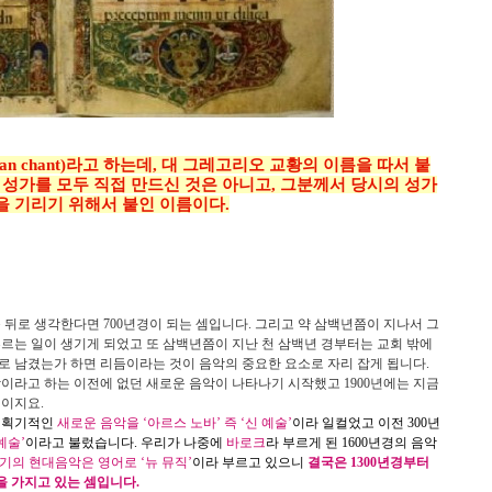
n chant)라고 하는데, 대 그레고리오 교황의 이름을 따서 붙
 성가를 모두 직접 만드신 것은 아니고, 그분께서 당시의 성가
 기리기 위해서 붙인 이름이다.
쯤 뒤로 생각한다면
700
년경이 되는 셈입니다
.
그리고 약 삼백년쯤이 지나서 그
르는 일이 생기게 되었고 또 삼백년쯤이 지난 천 삼백년 경부터는 교회 밖에
로 남겼는가 하면 리듬이라는 것이 음악의 중요한 요소로 자리 잡게 됩니다
.
악이라고 하는 이전에 없던 새로운 음악이 나타나기 시작했고
1900
년에는 지금
것이지요
.
 획기적인
새로운 음악을
‘
아르스 노바
’
즉
‘
신 예술
’
이라 일컬었고 이전
300
년
예술
’
이라고 불렀습니다
.
우리가 나중에
바로크
라 부르게 된
1600
년경의 음악
기의 현대음악은 영어로
‘
뉴 뮤직
’
이라 부르고 있으니
결국은
1300
년경부터
을 가지고 있는 셈입니다
.