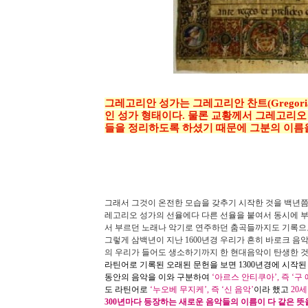
그레고리안 성가는 그레고리안 찬트(Gregoria
인 성가 형태이다. 물론 교황께서 그레고리오
들을 정리하도록 하셨기 때문에 그분의 이름을
그래서 그것이 온전한 모습을 갖추기 시작한 것을 백년
레고리오 성가의 선율에다 다른 선율을 붙여서 동시에 부
서 부르던 노래나 악기로 연주하던 춤곡들까지도 기록으
그렇게 삼백년이 지난
1600
년경 우리가 흔히 바로크 음
의 우리가 들어도 생소하기까지 한 현대음악이 탄생한 
라틴어로 기록된 오래된 문헌을 보면
1300
년경에 시작된
동안의 음악을 이와 구분하여
‘
아르스 안티쿠아
’,
즉
‘
구 
도 라틴어로
‘
누오베 무지케
’,
즉
‘
신 음악
’
이라 했고
20
세
300
년마다 등장하는 새로운 음악들의 이름이 다 같은 뜻