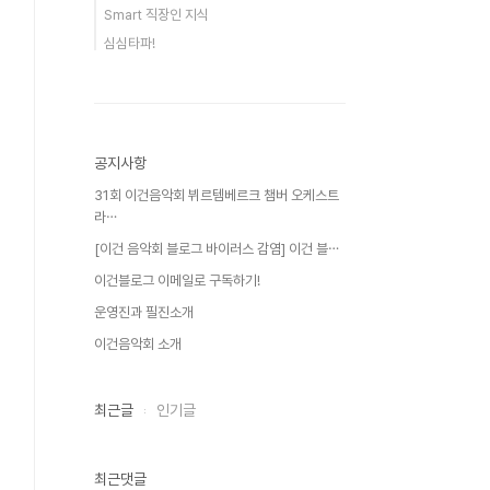
Smart 직장인 지식
심심타파!
공지사항
31회 이건음악회 뷔르템베르크 챔버 오케스트
라⋯
[이건 음악회 블로그 바이러스 감염] 이건 블⋯
이건블로그 이메일로 구독하기!
운영진과 필진소개
이건음악회 소개
최근글
인기글
최근댓글