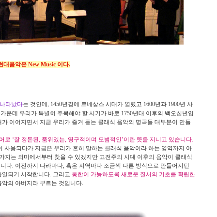
음악은 New Music 이다.
 나타났다
는 것인데
, 1450
년경에 르네상스 시대가 열렸고
1600
년과
1900
년 사
 가운데 우리가 특별히 주목해야 할 시기가 바로
1750
년대 이후의 백오십년입
가 이어지면서 지금 우리가 즐겨 듣는 클래식 음악의 명곡들 대부분이 만들
틴어로
‘
잘 정돈된
,
품위있는
,
영구적이며 모범적인
’
이란 뜻을 지니고 있습니다
.
이 사용되다가 지금은 우리가 흔히 말하는 클래식 음악이라 하는 영역까지 아
 가지는 의미에서부터 찾을 수 있겠지만 고전주의 시대 이후의 음악이 클래식
입니다
.
이전까지 나라마다
,
혹은 지역마다 조금씩 다른 방식으로 만들어지던
 통일되기 시작합니다
.
그리고
통합이 가능하도록 새로운 질서의 기초를 확립한
음악의 아버지라 부르는 것입니다
.