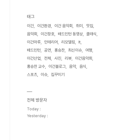
태그
이건
이건환경
이건 음악회
취미
맛집
음악회
이건창호
배드민턴 동영상
클래식
이건마루
인테리어
리모델링
It
배드민턴
공연
홍승찬
최신이슈
여행
이건산업
전체
사진
리뷰
이건음악회
홍승찬 교수
이건블로그
음악
음식
스포츠
이슈
집꾸미기
전체 방문자
Today :
Yesterday :