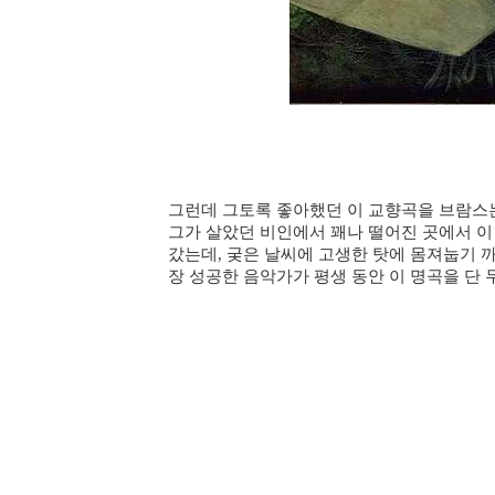
그런데 그토록 좋아했던 이 교향곡을 브람스는
그가 살았던 비인에서 꽤나 떨어진 곳에서 이
갔는데
궂은 날씨에 고생한 탓에 몸져눕기 
,
장 성공한 음악가가 평생 동안 이 명곡을 단 