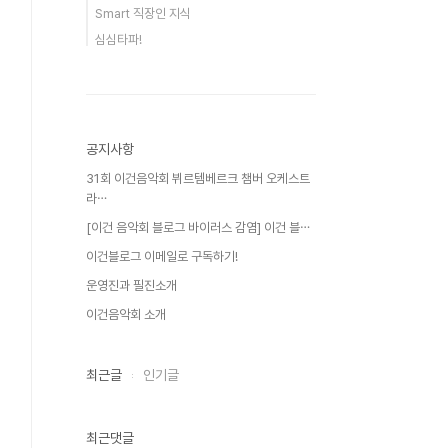
Smart 직장인 지식
심심타파!
공지사항
31회 이건음악회 뷔르템베르크 챔버 오케스트
라⋯
[이건 음악회 블로그 바이러스 감염] 이건 블⋯
이건블로그 이메일로 구독하기!
운영진과 필진소개
이건음악회 소개
최근글
인기글
최근댓글