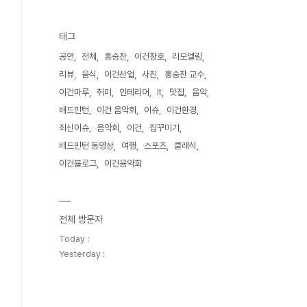
태그
공연
전체
홍승찬
이건창호
리모델링
리뷰
음식
이건산업
사진
홍승찬 교수
이건마루
취미
인테리어
It
맛집
음악
배드민턴
이건 음악회
이슈
이건환경
최신이슈
음악회
이건
집꾸미기
배드민턴 동영상
여행
스포츠
클래식
이건블로그
이건음악회
전체 방문자
Today :
Yesterday :