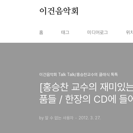
본문 바로가기
이건음악회
홈
태그
미디어로그
위
이건음악회 Talk Talk/홍승찬교수의 클래식 톡톡
[홍승찬 교수의 재미있
품들 / 한장의 CD에 
by 알 수 없는 사용자
2012. 3. 27.