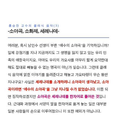
홍승찬 교수의 클래식 음악(3)
-소야곡, 소화제, 세레나데-
여러분
혹시 남인수 선생이 부른
애수의 소야곡
을 기억하십니까
,
‘
’
?
일제 강점기를 지나 지금까지도 그 생명을 잃지 않고 있는 우리 민
족의 애창곡이지요
아마도 우리의 가요사를 아무리 짧게 요약한대
.
해도 절대로 빼놓을 수 없는 명곡이 아닌가 싶습니다
그런데 클래
.
식 음악에 얽힌 이야기를 들려준다고 해놓고 가요타령이 무슨 뚱딴
지냐구요
사실은
세레나데를 소개하려니 소야곡이 생각났고
소야
?
,
곡이라면
애수의 소야곡
을 그냥 지나칠 수가 없었습니다
이쯤 되
‘
’
.
면 짐작하셨겠지만
소야곡은 세레나데를 한자어로 풀어쓴 것
입니
다
근대화 과정에서 서양의 말을 한자어로 옮겨 놓는 일은 대부분
.
일본 사람들의 손으로 이루어졌으니 이 또한 예외가 아닙니다
.