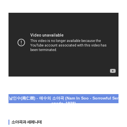
남인수(南仁樹) - 애수의 소야곡 (Nam In Soo - Sorrowful Ser
enade, 1938)
소야곡과 세레나데