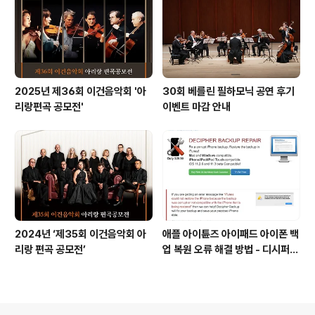
십니까?
2025년 제36회 이건음악회 '아
30회 베를린 필하모닉 공연 후기
리랑편곡 공모전'
이벤트 마감 안내
2024년 ‘제35회 이건음악회 아
애플 아이튠즈 아이패드 아이폰 백
리랑 편곡 공모전’
업 복원 오류 해결 방법 - 디시퍼
백업 리페어 Decipher backu
p repair