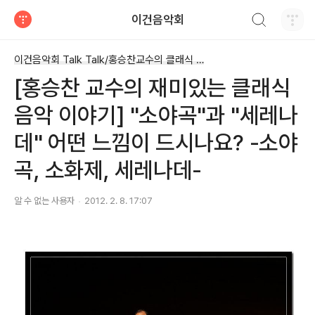
검색하기
이건음악회
티스토리
이건음악회 Talk Talk/홍승찬교수의 클래식 톡톡
[홍승찬 교수의 재미있는 클래식
음악 이야기] "소야곡"과 "세레나
데" 어떤 느낌이 드시나요? -소야
곡, 소화제, 세레나데-
알 수 없는 사용자
2012. 2. 8. 17:07