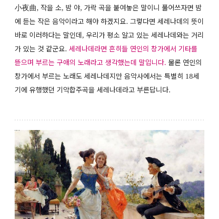
小夜曲
작을 소
밤 야
가락 곡을 붙여놓은 말이니 풀어쓰자면 밤
,
,
,
에 듣는 작은 음악이라고 해야 하겠지요
그렇다면 세레나데의 뜻이
.
바로 이러하다는 말인데
우리가 평소 알고 있는 세레나데와는 거리
,
가 있는 것 같군요
세레나데라면 흔히들 연인의 창가에서 기타를
.
뜯으며 부르는 구애의 노래라고 생각했는데 말입니다
물론 연인의
.
창가에서 부르는 노래도 세레나데지만 음악사에서는 특별히
세
18
기에 유행했던 기악합주곡을 세레나데라고 부른답니다
.