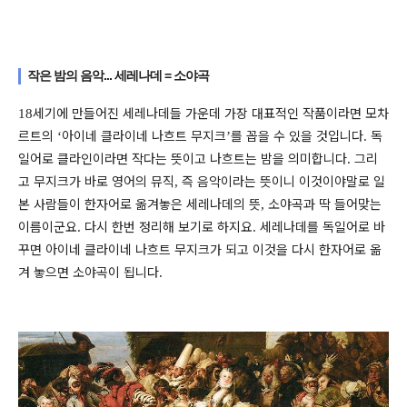
작은 밤의 음악... 세레나데 = 소야곡
세기에 만들어진 세레나데들 가운데 가장 대표적인 작품이라면 모차
18
르트의
아이네 클라이네 나흐트 무지크
를 꼽을 수 있을 것입니다
독
‘
’
.
일어로 클라인이라면 작다는 뜻이고 나흐트는 밤을 의미합니다
그리
.
고 무지크가 바로 영어의 뮤직
즉 음악이라는 뜻이니 이것이야말로 일
,
본 사람들이 한자어로 옮겨놓은 세레나데의 뜻
소야곡과 딱 들어맞는
,
이름이군요
다시 한번 정리해 보기로 하지요
세레나데를 독일어로 바
.
.
꾸면 아이네 클라이네 나흐트 무지크가 되고 이것을 다시 한자어로 옮
겨 놓으면 소야곡이 됩니다
.