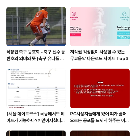
사는 그리 오래되지 않았습니다. 왜냐면 보편적인 역사라
는 것이 문자 기록이 있고난 다음부터인 것과 마찬가지로
음악의 역사를 제대로 언급하자면 음악의 기록, 즉 악보가
남아서 그것을 지금에 와서 고스란히 되살릴 수 있어야 가
능하기 때문입니다. 보통 서양음악의 역사..
직장인 축구 동호회 - 축구 선수 등
저작권 걱정없이 사용할 수 있는
번호의 의미와 뜻 (축구 유니폼 번
무료음악 다운로드 사이트 Top3
호의 뜻)
[서울 데이트코스] 목동에서도 데
PC사용자들에게 있어 피가 끓어
이트가 가능하다?? 믿어지십니
오르는 공포를 느끼게 해주는 이
까?
것! 블루스크린 보다 더 무서운 레
드 스크린이 있다는 사실!! 알고 계