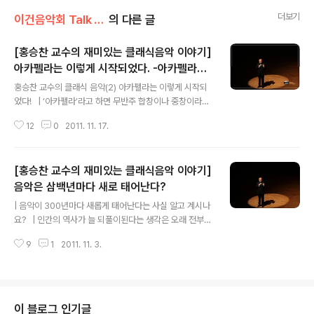
더보기
이건음악회 Talk Talk/홍승찬교수의 클래식 톡톡
의 다른 글
[홍승찬 교수의 재미있는 클래식음악 이야기]
아카펠라는 이렇게 시작되었다. -아카펠라의
글 내용
역사/유래-
홍승찬 교수의 클래식 음악(2) 아카펠라는 이렇게 시작되
었다! | ‘아카펠라’라고 하면 무반주 합창이나 중창이라는
것쯤은 누구나 다 알고 계실 겁니다. 관심이 있어 이 말을
12
0
2011. 11. 17.
사전에서 찾아보면 원래는 ‘아 카펠라 a capella', 즉 ’교회
에 맞게’, 혹은 ‘교회 풍으로’라는 뜻인데 지금은 반주가 없
이 부르는 중창이나 합창을 일컫는 말로 쓰이고 있다고 되
[홍승찬 교수의 재미있는 클래식음악 이야기]
어 있을 것입니다. 그렇다면 이 말이 처음에는 ‘교회에 맞
게’라는 뜻이었다가 ‘무반주 합창이나 중창’으로 바뀐 까닭
음악은 삼백년마다 새로 태어난다?
글 내용
이 무엇일까요? 결론부터 말하자면 아주 먼 옛날에는 교회
| 음악이 300년마다 새롭게 태어난다는 사실 알고 계시나
에서 노래를 불러 신을 찬양하려면 반주가 없어야 한다고
요? | 인간의 역사가 늘 되풀이된다는 생각은 오래 전부터
생각을 했고, 실제로 또 오랫동안 그렇게 해왔기 때문입니
있었습니다. 문명도 그러려니와 나라도 그렇고, 한 인간의
다. 그래서 지금은 교회음악이 아니더라도 무반주로 부르
9
1
2011. 11. 3.
삶도 부침을 거듭하기 마련이라는 것이지요. 드물지만 그
는 합창이나 중창..
가운데 어떤 일들은 일정한 시간을 두고 거듭 반복되는 것
처럼 보이기도 하는데요, 대표적으로 서양 음악의 역사가
그렇다고들 합니다. 음악의 기원을 따지자면 까마득한 원
시시대로 거슬러 올라가야겠지만 기록으로 남은 음악의 역
이 블로그 인기글