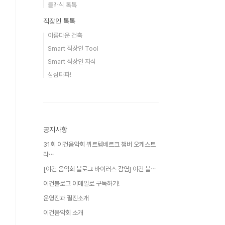
클래식 톡톡
직장인 톡톡
아름다운 건축
Smart 직장인 Tool
Smart 직장인 지식
심심타파!
공지사항
31회 이건음악회 뷔르템베르크 챔버 오케스트
라⋯
[이건 음악회 블로그 바이러스 감염] 이건 블⋯
이건블로그 이메일로 구독하기!
운영진과 필진소개
이건음악회 소개