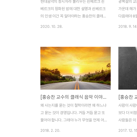
현대음악의 창시자라 불리우는 쇤베르크 쇤
광복절의 교훈
베르크의 정화된 밤에 대한 설명과 쇤베르크
가운데 해가
의 인생 이건 꼭 알아야하는 홍승찬의 클래식
다음에야 8월
음악 이야기 2번째 시간! 시인 리하르트 데멜
사람들이 기
2020. 10. 28.
2018. 9. 14
의 시 '두사람'을 모티브하여 음악을 '정화된
것입니다. 
밤'이라는 이름의 곡을 탄생시킨 쇤베르크
사상 가장 
'정화된 밤'에서 모든 것을 용서하고 감싸주
구렁텅이로 
는 사랑을 꿈꿨는데, 실제로 자신에게 그런
프게 했던 세
일이 발생했을 때 쇤베르크는.... 자세한 내용
때문입니다.
은 영상으로 확인 부탁드립니다. 이건음악회
슬프지만 슬
유튜브 구독과 좋아요! 알림설정까지 부탁드
없고 잊어서도
립니다. 감사합니다. 주소 :
니다. 출처 :
youtu.be/LPUwYr3rjdQ
http://sh
[홍승찬 교수의 클래식 음악 이야기] 예술경영이란?
with-nu
해서 더하고
왜 사는지를 묻는 것이 철학이라면 왜 하느냐
사람이 사람
전의 소용돌
고 묻는 것이 경영입니다. 거듭 거듭 묻고 또
보다 더 비참
처참한 일들을
물어야 합니다. 그래야 누가 무엇을 언제 어
사람들은 이
디서 어떻게 할지를 알 수 있습니다. 까닭 모
쓰러지지 않
2018. 2. 20.
2017. 12. 1
를 일에 덤벼드는 것은 경영이 아닙니다. 왜
하면 그 과