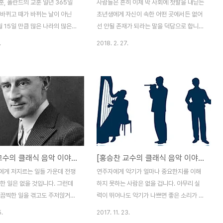
, 폴란드의 교훈 일년 365일
사람들은 흔히 이제 막 사회에 첫발을 내딛는
 바뀌고 때가 바뀌는 날이 아닌
초년생에게 자신이 속한 어떤 곳에서든 없어
 15일 만큼 많은 나라의 많은
선 안될 존재가 되라는 말을 덕담으로 합니
억하고 기념하는 날은 달리 없을
다. 물론 처음에는 그래야겠지요. 그런 마음
.
2018. 2. 27.
우리에게 광복절인 그날이 인류 역
으로 일을 배워야겠지요. 그런데 우리는 나이
많은 나라의 많은 사람들을 전쟁의
가 들면 달라져야 한다는 생각을 하지 않는
몰아 넣어 죽고 죽이고 다치고 아
듯 싶습니다. 지금 있는 곳이 어디든, 언젠가
계 제 2차 대전이 끝난 날이기
는 반드시 떠나기 마련이라면 내가 없어도 남
 기쁘지만 기뻐할 수 없는 날이고
은 사람들이 아무런 불편이나 지장이 없도록
퍼할 수 없는 날이라 잊을 수도
꼼꼼하게 챙기고 준비해야겠지요. 이렇듯 누
 안되는 날이 바로 8월 15일입
구나 꼭 해야 할 일임에도 소흘하고 허술한
걸 보면 어떨 때는 몰라서가 아니라 알면서도
arehows.com/gwangbokjeol-
모른 척 하는 건지도 모릅니다. 밀려나기 싫
[홍승찬 교수의 클래식 음악 이야기] 불굴의 의지로 절망을 이겨낸 음악사의 위대한 걸작
[홍승찬 교수의 클래식 음악 이야기] 오케스트라의 콘서트홀은 연주자의 악기와 같다
mbers 세계 어느 곳의 누구라서
어서, 휘두르고 싶어서 언제까지고 나만 할
 덜하지 않겠지만 제 2차 세계대
수 있는 일을 움켜쥐고 놓지 않으려는 마음일
에게 저지르는 일들 가운데 전쟁
연주자에게 악기가 얼마나 중요한지를 이해
이 한 복판에 서서 가장 참혹하고
수도 있겠지요. 자식과 혈육에게는 뭐라도 남
한 일은 없을 것입니다. 그런데
하지 못하는 사람은 없을 겁니다. 아무리 실
 거..
겨서 물려주려고 안간힘을..
 끔찍한 일을 겪고도 주저앉거나
력이 뛰어나도 악기가 나쁘면 좋은 소리가 나
고 꿋꿋하게 견디고 일어섰는가
지 않아 좋은 음악을 들려줄 수가 없기 때문
5.
2017. 11. 23.
정에서 참으로 놀라운 결실과 위대
입니다. 그래서 좋은 악기를 사려고 가진 돈