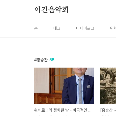
본문 바로가기
이건음악회
홈
태그
미디어로그
위
홍승찬
58
쇤베르크의 정화된 밤 - 비극적인 쇤베르크의 인생과 음악 #이건 꼭 알아야 하는 홍승찬의 클래식음악 이야기 no.2