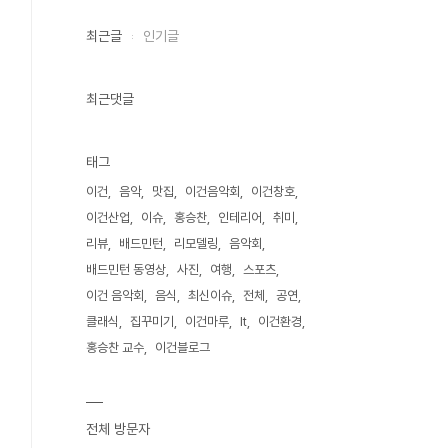
최근글
인기글
최근댓글
태그
이건
음악
맛집
이건음악회
이건창호
이건산업
이슈
홍승찬
인테리어
취미
리뷰
배드민턴
리모델링
음악회
배드민턴 동영상
사진
여행
스포츠
이건 음악회
음식
최신이슈
전체
공연
클래식
집꾸미기
이건마루
It
이건환경
홍승찬 교수
이건블로그
전체 방문자