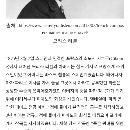
출처 :
https://www.icareifyoulisten
.com/2013/03/french-compos
ers-names-maurice-ravel/
모리스 라벨
년
월
일 스페인과 인접한 프랑스의 소도시 시부르
1875
3
7
(Cibour
에서 태어난 모리스 라벨의
아버지는 철도 기사로 프랑스계 스위
e)
스인이었고 어머니는 바스크 혈통의 스페인계였습니다
태어나자
.
마자 파리로 이사를 가서 줄곧 그곳에서 자라고 공부했던 라벨은
상당한 수준의 음악애호가였던 아버지의 뜻을 따라 작곡가가 되기
위해 어려서부터 피아노와 화성을 배웠습니다
열네살에
파리 음
.
악원 피아노 전공 예비과정에 들어가 본격적인 공부를 시작하였고
년 후에는 정규과정에 들어가 피아노와 화성을 배웠으며 포레에
2
게서 작곡을 사사하였습니다
재학 당시 작곡한
죽은 왕녀를 위한
.
"