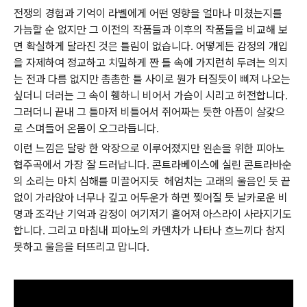
전쟁의 경험과 기억이 라벨에게 어떤 영향을 얼마나 미쳤는지를
가늠할 순 없지만 그 이전의 작품들과 이후의 작품들을 비교해 보
면 확실하게 달라진 것은 틀림이 없습니다
어떻게든 감정의 개입
.
을 자제하여 정교하고 치밀하게 짠 틀 속에 가지런히 두려는 의지
는 전과 다름 없지만 촘촘한 틀 사이로 뭔가 터질듯이 삐져 나오는
싶더니 더러는 그 속이 휑하니 비어서 가슴이 시리고 허전합니다
.
그러더니 끝내 그 틀마저 비틀어서 쥐어짜는 듯한 아픔이 살갗으
로 스며들어 온몸이 오그라듭니다
.
이런 느낌은 달랑 한 악장으로 이루어졌지만 왼손을 위한 피아노
협주곡에서 가장 잘 드러납니다
콘트라베이스에 실린 콘트라바순
.
의 소리는 마치 심해를 미끌어지듯
헤엄치는 고래의 울음인 듯 끝
없이 가라앉아 너무나 깊고 어두운가 하면 찢어질 듯 날카로운 비
명과 조각난 기억과 감정이 여기저기 흩어져 아스라이 사라지기도
합니다
그리고 마침내 피아노의 카덴차가 나타나 흐느끼다 참지
.
못하고 울음을 터뜨리고 맙니다
.