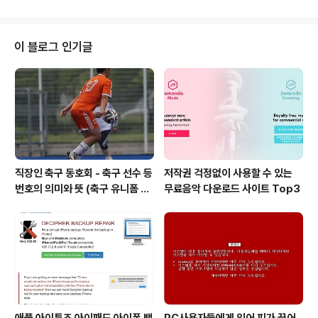
많습니다. 출처 : https://nmbx.newmusicusa.org/wh
ats-a-musician-worth/ 연주자에게 악기만큼 중요한
것이 공연장입니다. 악기의 울림이 아무리 좋아도 그걸 공
이 블로그 인기글
연장이 그대로 받아서 제대로 청중에게 전하지 못한다면
아무 소용이 없기 때문입니다. 공연장의 울림이 좋고 나쁘
고의 차이는 혼자 연주할 때보다 여럿이 함께 연주할 때, 특
히 여러 종류의 악기들이 어우러져 연주할 때 더 잘 드러나
기 ..
직장인 축구 동호회 - 축구 선수 등
저작권 걱정없이 사용할 수 있는
번호의 의미와 뜻 (축구 유니폼 번
무료음악 다운로드 사이트 Top3
호의 뜻)
애플 아이튠즈 아이패드 아이폰 백
PC사용자들에게 있어 피가 끓어