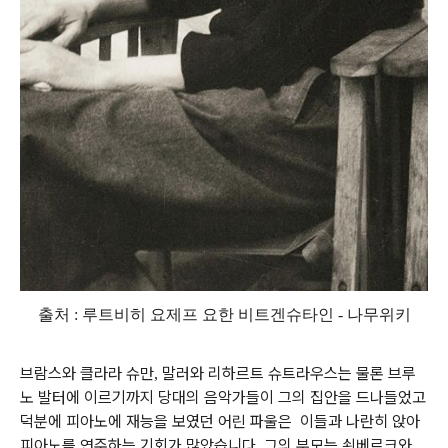
출처 :
루트비히 요제프 요한 비트겐슈타인 -
나무위키
브람스와 클라라 슈만
말러와 리하르트 슈트라우스는 물론 브루
,
노 발터에 이르기까지 당대의 음악가들이 그의 집안을 드나들었고
덕분에 피아노에 재능을 보였던 어린 파울은
이들과 나란히 앉아
피아노를 연주하는 기회가 많았습니다
그의 부모는 쇤베르크와
.