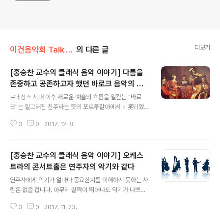
더보기
이건음악회 Talk Talk/홍승찬교수의 클래식 톡톡
의 다른 글
[홍승찬 교수의 클래식 음악 이야기] 다름을
존중하고 공존하고자 했던 바로크 음악의 정
글 내용
신
르네상스 시대 이후 새로운 예술의 흐름을 일컫는 "바로
크"는 일그러진 진주라는 뜻의 포르투갈아에서 비롯되었다
고 합니다. 잘못된 추론을 뜻하는 라틴어나 속임수를 뜻하
3
0
2017. 12. 8.
는 이탈리아어에서 비롯되었다는 말도 있지만 그 어느 것
이든 썩 좋은 뜻이 아님은 틀림없습니다. 원래는 그 시대 사
람들이 당대의 건축물을 일컸던 말이 점점 같은 시대의 모
[홍승찬 교수의 클래식 음악 이야기] 오케스
든 예술을 아우르는 용어로 자리잡은 것입니다. 오늘날의
관점에서 보면 음악에는 전혀 어울리지 않는 말이 아닌가
트라의 콘서트홀은 연주자의 악기와 같다
글 내용
싶지만 당시 사람들의 생각은 달랐습니다. 말 그대로 뭔가
연주자에게 악기가 얼마나 중요한지를 이해하지 못하는 사
이상하고 어색하게 느꼈던 것입니다. 그것은 마치 20세기
람은 없을 겁니다. 아무리 실력이 뛰어나도 악기가 나쁘면
에 새로운 음악이 나타났을 때 현대음악이라 부르며 낯설
좋은 소리가 나지 않아 좋은 음악을 들려줄 수가 없기 때문
고 어렵게만 생각하던 것이나 다름이 없습니다. 17세기 사
3
0
2017. 11. 23.
입니다. 그래서 좋은 악기를 사려고 가진 돈을 다 쓰는 것은
람들은 이전까지 음악이라면 주로 노래를 하거나 ..
말할 것도 없고 빚을 내서 평생을 갚느라 허덕이는 경우도