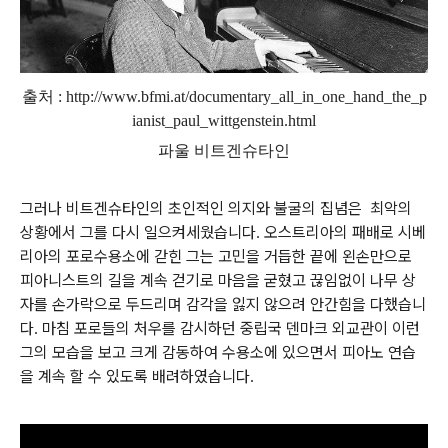
출처 :
http://www.bfmi.at/documentary_all_in_one_hand_the_p
ianist_paul_wittgenstein.html
파울 비트겐슈타인
그러나 비트겐슈타인의 초인적인 의지와 불굴의 집념은
최악의
상황에서 그를 다시 일으켜세웠습니다
오스트리아의 패배로 시베
.
리아의 포로수용소에 갇힌 그는 고민을 거듭한 끝에 왼손만으로
피아니스트의 길을 계속 걷기로 마음을 굳혔고 끊임없이 나무 상
자를 손가락으로 두드리며 감각을 잃지 않으려 안간힘을 다했습니
다
마침 포로들의 처우를 감시하던 중립국 덴마크 외교관이 이런
.
그의 모습을 보고 크게 감동하여 수용소에 있으면서 피아노 연습
을 계속 할 수 있도록 배려하였습니다
.