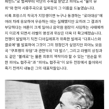
파반느
로 벌써부터 악단의 주목을 받았고 피아노곡
물의 유
"
"
희
와 현악 사중주곡으로 일찌감치 그 이름을 드높였습니다
"
.
비록 프랑스의 작곡가 지망생이면 누구나 동경하는
로마대상
에
"
"
여러 차례 응모하여 우승하는 데는 실패했지만 오히려 그 결과가
부당하다는 여론이 크게 일어나 음악원 원장이 사임하는 사태에까
지 이르게 되면서 라벨의 명성과 위상은 더욱 더 확고해졌습니다
.
전쟁이 발발하기 직전 디아길레프가 위촉한 발레곡
다프니스와
"
클로에
를 발표하여 그것이 그의 정점인가 싶었지만 피아노 모음
"
곡
쿠프랭의 무덤
과 관현악곡
라 발스
그리고 라벨의 상징과
"
"
"
",
도 같은
볼레로
는 물론 최후의 역작이라 할 수 있는
왼손을 위
"
"
"
한 피아노 협주곡
과
피아노 협주곡
이 모두 전장에서 돌아와서
"
"
"
죽기 전까지 내놓은 그의 대표작들입니다
.