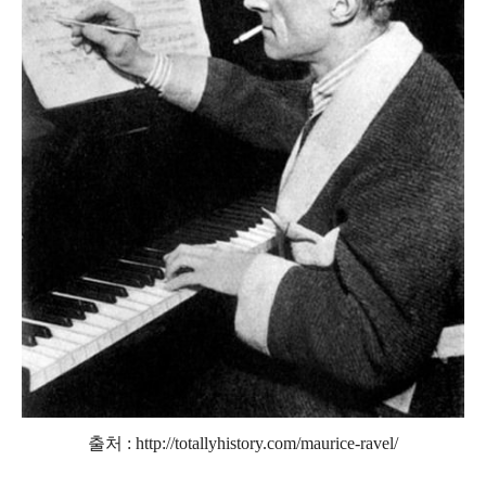
출처 :
http://totallyhistory.com/maurice-ravel/