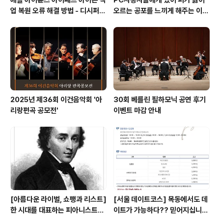
업 복원 오류 해결 방법 - 디시퍼
오르는 공포를 느끼게 해주는 이
백업 리페어 Decipher backu
것! 블루스크린 보다 더 무서운 레
p repair
드 스크린이 있다는 사실!! 알고 계
십니까?
2025년 제36회 이건음악회 '아
30회 베를린 필하모닉 공연 후기
리랑편곡 공모전'
이벤트 마감 안내
[아름다운 라이벌, 쇼팽과 리스트]
[서울 데이트코스] 목동에서도 데
한 시대를 대표하는 피아니스트이
이트가 가능하다?? 믿어지십니