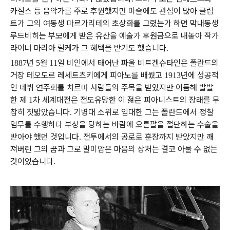
카잘스 등 음악가를 주로 후원했지만 미술에도 관심이 많아 클림
트가 그의 여동생 마르가리테의 초상화를 그렸는가 하면 막내동생
루드비히는 부모에게 받은 유산을 예술가 후원금으로 내놓아 작가
라이너 마리아 릴케가 그 혜택을 받기도 했습니다
.
년
월
일 비인에서 태어난 파울 비트겐슈타인은 폴란드의
1887
5
11
거장 테오도르 레세트츠키에게 피아노를 배웠고
년에 성공적
1913
인 데뷔 연주회를 치르며 사람들의 주목을 받았지만 이듬해 발발
한 제
차 세계대전은 전도유망한 이 젊은 피아니스트의 장래를 무
1
참히 짓밟았습니다
기병대 소위로 입대한 그는 폴란드에서 정찰
.
임무를 수행하다 부상을 당하는 바람에 오른팔을 절단하는 수술을
받아야 했던 것입니다
전투에서의 공로로 훈장까지 받았지만 깨
.
져버린 그의 꿈과 그로 말미암은 마음의 상처는 결코 아물 수 없는
것이었습니다
.