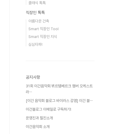
클래식 톡톡
직장인 톡톡
아름다운 건축
Smart 직장인 Tool
Smart 직장인 지식
심심타파!
공지사항
31회 이건음악회 뷔르템베르크 챔버 오케스트
라⋯
[이건 음악회 블로그 바이러스 감염] 이건 블⋯
이건블로그 이메일로 구독하기!
운영진과 필진소개
이건음악회 소개