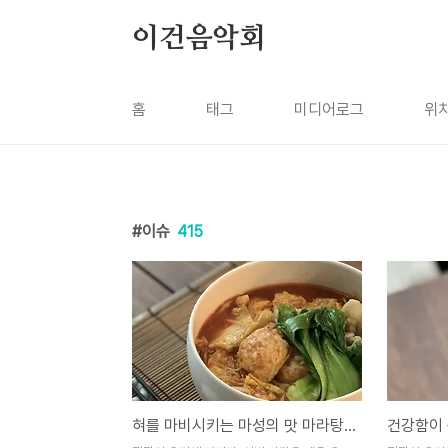
본문 바로가기
이건음악회
홈
태그
미디어로그
위
이슈
415
혀를 마비시키는 마성의 맛 마라탕 만드는 법(마라탕 레시피)