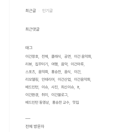
최근글
인기글
최근댓글
태그
이건창호
전체
클래식
공연
이건 음악회
리뷰
집꾸미기
여행
음악
이건마루
스포츠
음악회
홍승찬
음식
이건
리모델링
인테리어
이건산업
이건음악회
배드민턴
이슈
사진
최신이슈
It
이건환경
취미
이건블로그
배드민턴 동영상
홍승찬 교수
맛집
전체 방문자