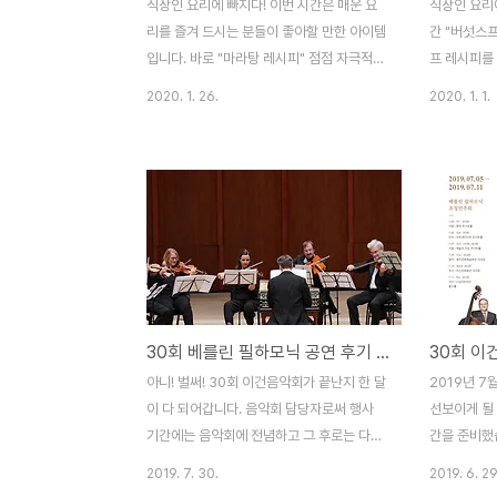
직장인 요리에 빠지다! 이번 시간은 매운 요
직장인 요리에
리를 즐겨 드시는 분들이 좋아할 만한 아이템
간 "버섯스프
입니다. 바로 "마라탕 레시피" 점점 자극적인
프 레시피를
음식을 찾는 요즘, 매니아들 사이에서 유행하
요즘 날씨도
2020. 1. 26.
2020. 1. 1.
던 마라탕이 이제는 점점 대중화되는 느낌입
는 분들 많지
니다. 저희 동네에도 마라탕집이 생길 만큼~
챙겨야 하는
유행이 되고 있는 것 같습니다. 마라탕은 쓰
먹는 것이라
촨 러산에서 유래한 중국의 음식이다. 특히
감자스프를 준
베이징에서 유행한다. 훠궈와 비슷한 종류이
우엉 등 냉장
며, 거리에서 자주 볼 수 있다.[1] 동북지역에
료를 가지고 
서는 마라촨(꼬치)이라고 불리며, "쓰촨 마라
씩 만들어서
탕"이라고 불리는 음식과는 그다지 비슷하지
니다. 대파나
않다. 꼬치를 육수에 담가 샤브샤브처럼 먹는
는 사람도 수
30회 베를린 필하모닉 공연 후기 이벤트 마감 안내
마라탕도 있으며, 원하는 재료를 담아 한번에
습니다. 열심
조리하는 마라탕도 있다. '마라'라는 얼얼한
보세요! 남은
아니! 벌써! 30회 이건음악회가 끝난지 한 달
2019년 7
맛을 내는 중국 향신료를 이용해 만든다. 마
더 오래 드실 
이 다 되어갑니다. 음악회 담당자로써 행사
선보이게 될
라는 얼얼할..
기간에는 음악회에 전념하고 그 후로는 다시
간을 준비했
일상으로 돌아와 열심히 밀린 회사일을 하다
해는 공연을 
2019. 7. 30.
2019. 6. 29
보니 벌써 한 달이 지났습니다. 대박! 지난 음
림을 줄 것입