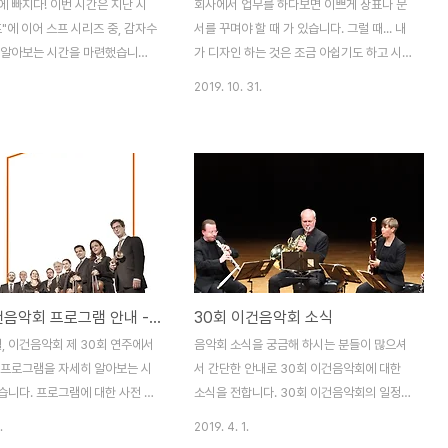
 빠지다! 이번 시간은 지난 시
회사에서 업무를 하다보면 이쁘게 장표나 문
"에 이어 스프 시리즈 중, 감자수
서를 꾸며야 할 때 가 있습니다. 그럴 때... 내
 알아보는 시간을 마련했습니다.
가 디자인 하는 것은 조금 아쉽기도 하고 시
 춥고 연말 연초라 바쁘게 지내시
간도 많이 걸려서 참.. 어렵습니다. 특히 나만
2019. 10. 31.
요? 바쁘게 지낼 수록 건강을 꼭
보는 서류가 아니라 사내 게시판 공지 등을
데 그러기 쉽지 않습니다. 그래서
할 때 굉장히 신경쓰이기도 하지요. 다른 사
도 건강한 음식을 제대로 먹자고
람들에게 센스 없다는 소리 들으면 ㅠㅠ 열심
비했습니다. 특히, 감자, 대파,
히 하고도 아쉽잖아요? ^^;; 그래서 오늘은 시
고 구석에 하나 쯤 있을 법한 재
간 투자 대비 퀄리티가 높은 완소 아이템(사
만드는 만큼, 쉬우니까 꼭 한번
이트)을 소개하려 합니다. 바로 미리캔버스
 건강을 생각하며 드시면 좋겠습
miricanvas.com 입니다. 미리캔버스는...
 우엉만 따로 요리하면 먹지 않
미리캔버스는 별도의 프로그램 설치 없이 웹
프에 넣으면 맛있게 먹을 수 있
에서 쉽게 디자인 제작이 가능한 디자인 서비
30회 이건음악회 프로그램 안내 - 베를린 필하모닉 이건앙상블 프로그램 정보
30회 이건음악회 소식
히 영상 보시고 꼭!! 꼭!! 만들어
스입니다. 디자인 경험이 없는 초보자도 미리
 수프는 냉동 보관 하시면 조금
캔버스에서 자체 제공하는 다양한 템플릿을
월, 이건음악회 제 30회 연주에서
음악회 소식을 궁금해 하시는 분들이 많으셔
수 있고, 몸이 아플 때 하나 데..
이용하여 나만의 디자인을 쉽게 꾸밀 수 있습
 프로그램을 자세히 알아보는 시
서 간단한 안내로 30회 이건음악회에 대한
니..
습니다. 프로그램에 대한 사전 이
소식을 전합니다. 30회 이건음악회의 일정은
더욱 뜻깊게 해주고 더 깊은 울
7월 1주~2주 사이에 진행 될 예정입니다. 현
.
2019. 4. 1.
니다. 공연 관람 전 꼭 한번 확인
재 주요 공연장 대관은 완료 중이며, 세부적