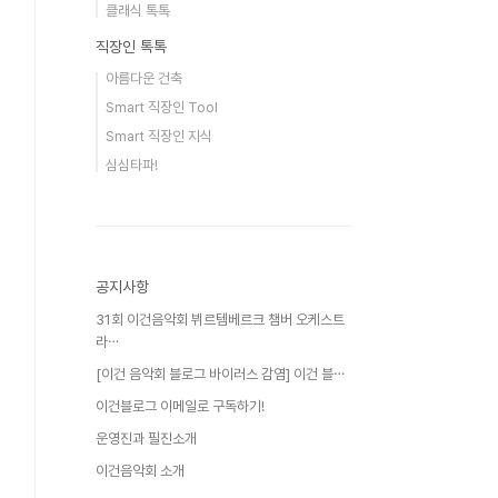
클래식 톡톡
직장인 톡톡
아름다운 건축
Smart 직장인 Tool
Smart 직장인 지식
심심타파!
공지사항
31회 이건음악회 뷔르템베르크 챔버 오케스트
라⋯
[이건 음악회 블로그 바이러스 감염] 이건 블⋯
이건블로그 이메일로 구독하기!
운영진과 필진소개
이건음악회 소개