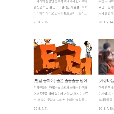
오사카의 심볼인 천수각 아래에서 한가로이
추천 꾹! 부
햇빛을 쬐는 길 냥이... 한적한 시골길... 마치
료급식 봉사
미야자키 하야오 감독의 토토로에 나옴직한
독서 클럽에
길이다... 이제... 토토로만 나오면 되는건가??
행하였습니다
2011. 9. 15.
2011. 9. 14.
좁은 골목길 안의 부모와 자식... 길 냥이들은
이 지체되어
가끔 혼자보다는 부모 자식들이 같이 다니는
저조하였으나
것을 자주 볼 수 있다. 식후... 하품 한번 해주
나눔문화의 
는 센스~ 요기가 나의 침대!! 작은 경트럭의
신으로 멋진
뒤 화물칸에는 모포가 깔려 있었습니다... 아
니다. 이번 
무리 길 고양이라도 잠자리는 역시 편안해야
인원인 53
겠죠? 오사카시내에도 옛날부터의 시장이 있
덮친 격으로,
었습니다. 요즘 여기저기에 몇개씩인가 작은
전부 수동으
시장들이 있었습니다만, 모두 맨션이 되어 버
이 들었던 
[맨날 술이야] 술은 술술술술 넘어간다.
렸습니다···. 목조건물 위에서 고양이 한마리
많은 격려 부
가 위태로워 보이지만... 느긋하게 여유로운
사진 첨부드립
직장인들인 우리는 늘 스트레스라는 친구와
한국 정책방
오후를 보내고 있습니다. 마지막 한마..
참석자 : 김
어깨동무를 하며 살아가고 있습니다. 이 친구
야기입니다.
자 : 최주해, .
는 참 많이 무겁죠. 그래서 우리는 술을 통해
봉사활동을 
이 친구를 취하게 하여 잠시 어깨의 짐을 내
기... 즐거
2011. 9. 11.
2011. 9. 10.
려놓죠.^^ 왜?? 쉽고 바쁘니까...늦은 시간 우
제목 : 어르