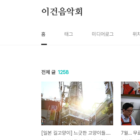
본문 바로가기
이건음악회
홈
태그
미디어로그
위
전체 글
1258
[일본 길고양이] 느긋한 고양이들... 이것이 바로 냥이 생활??