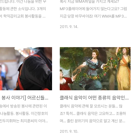
탁드립니다. 이건 나눔을 위한 무
혹시 지금 WMA파일을 가지고 계세요?
활동에 관한 소식입니다. 3개의
MP3플레이어에 들어가지 않는다고요? 그럼
서 학익감리교회 봉사활동을 진
지금 당장 바꾸셔야죠! 여기 WMA를 MP3
. 독서클럽 조 선정 때문에 시간
로... MP3를 WMA로... 변환해주는 프로그
2011. 9. 14.
 미리 공지를 못드린 탓에 참석이
램이 있답니다. 일명 "wma mp3 변환 :
, 바쁜 업무에도 불구하고 이건
wma mp3 변환 프로그램" wma mp3 변
불씨를 살리기 위해 일당백의 정
환 프로그램의 이름은 Free Mp3 Wma
 이건인들이 봉사에 참여하셨습
Converter 라고 하는 프로그램입니다. 우
7월 18일 봉사활동의 경우, 최다
리나라에는 등록이 안되어있는 프로그램이라
0명의 어르신이 오셨으며, 엎친데
외국사이트에 올라온 wma mp3 변환 프로
 기계식 세척기가 고장이 나서,
그램의 정보를 캡쳐했습니다. 보시다시피 프
로 설겆이를 하느라 정말 힘이 많
리웨어이기 때문에 저작권 문제없이 안심하
봉사였습니다. 참가하신 분들에게
고 사용하셔도 되겠습니다. 이 아이콘이 실행
[사랑나눔 봉사 이야기] 어르신들의 든든한 버팀목! 이건창호의 아름다운 봉사자... 최지훈(한국정책방송)
클래식 음악이 어떤 종류의 음악인가??
탁드립니다. ^^ 참가자 정보 및
할 wma를 mp3로 변환시켜주는 프로그램
니다. 참석자 : 김원영,김동주
아이콘입니다. 외국 사이트에서 다운로드 하
송에서 방송된 봉사에 관련된 이
클래식 음악에 관해 잘 모르시는 분들... 많
영구,김화수,이한표,김문근 참석
기 위해 캡쳐한 내용이고요. 보시면 알겠지만
 나눔활동. 봉사활동. 이건창호의
죠? 특히... 클래식 음악은 고요하고... 조용하
.
어떤 운영체제이든지..
진두지휘하는 최지훈씨의 이야
며... 졸린 분위기의 음악으로 알고 계신 분이
운 마음으로 감상하시기 바랍니다.
많은데요... 절대! 그렇지 않습니다. 웅장하
2011. 9. 10.
신들의 든든한 버팀목 - 최지훈 노
고... 화려한 클래식 음악들도 많아요! 나탈리