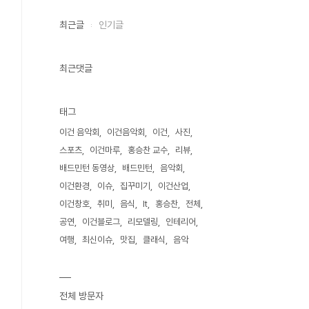
최근글
인기글
최근댓글
태그
이건 음악회
이건음악회
이건
사진
스포츠
이건마루
홍승찬 교수
리뷰
배드민턴 동영상
배드민턴
음악회
이건환경
이슈
집꾸미기
이건산업
이건창호
취미
음식
It
홍승찬
전체
공연
이건블로그
리모델링
인테리어
여행
최신이슈
맛집
클래식
음악
전체 방문자