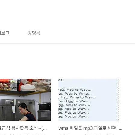
치로그
방명록
7월... 무료급식 봉사활동 소식~[이건창호/이건산업의 젊은이들이 한데 뭉쳤다!]
wma 파일을 mp3 파일로 변환! 일명 wma mp3 변환 프로그램!