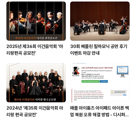
드 스크린이 있다는 사실!! 알고 계
십니까?
2025년 제36회 이건음악회 '아
30회 베를린 필하모닉 공연 후기
리랑편곡 공모전'
이벤트 마감 안내
2024년 ‘제35회 이건음악회 아
애플 아이튠즈 아이패드 아이폰 백
리랑 편곡 공모전’
업 복원 오류 해결 방법 - 디시퍼
백업 리페어 Decipher backu
p repair