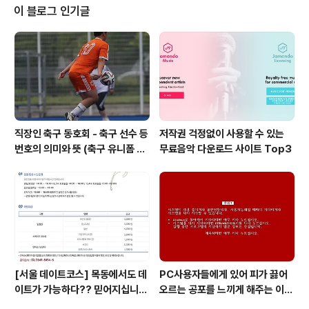
각됩니다. 하이클리어, 스매싱, 드롭샷, 드라이브 이런 기술
이 블로그 인기글
들이 해당될 듯 합니다. ‘모든 기술은 셔틀보다 위에서 이루
어져야 한다.’ 하이클리어, 스매싱, 드롭샷 이 세가지 기술
에 가장 정확하게 적용되는 말일 것이라 생각됩니다. 하이
클리어가 셔틀보다 위에서 이루어져야 한다????? 고개를
갸웃거리는 분들이 ..
직장인 축구 동호회 - 축구 선수 등
저작권 걱정없이 사용할 수 있는
번호의 의미와 뜻 (축구 유니폼 번
무료음악 다운로드 사이트 Top3
호의 뜻)
[서울 데이트코스] 목동에서도 데
PC사용자들에게 있어 피가 끓어
이트가 가능하다?? 믿어지십니
오르는 공포를 느끼게 해주는 이
까?
것! 블루스크린 보다 더 무서운 레