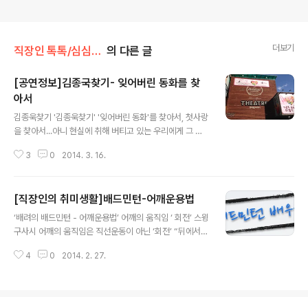
더보기
직장인 톡톡/심심타파!
의 다른 글
[공연정보]김종국찾기- 잊어버린 동화를 찾
아서
글 내용
김종욱찾기 '김종욱찾기' '잊어버린 동화'를 찾아서, 첫사랑
을 찾아서...아니 현실에 취해 버티고 있는 우리에게 그 무
언가를 찾는... '연금술사'가 되어가고 있는 우리의 모습...
3
0
2014. 3. 16.
될수 없는 일, 힘든일, 그 일들을 될수 있다고 믿는 우리, 금
을 만들수 있다는 믿음으로 스스로를 속이고 있는 우리, '김
종욱 찾기' 역시 금을 만들수 있다는 첫사랑을 찾으면 사랑
[직장인의 취미생활]배드민턴-어깨운용법
을 찾을수 있다는 믿음을 갖고 그 과정에서 갈등하고, 금은
글 내용
발견하지 못했지만, 연금술사가 금을 만들어가기 위한 과
‘배려의 배드민턴 - 어깨운용법’ 어깨의 움직임 ‘ 회전’ 스윙
정에서 다른 유용한 금속을 발견했듯이 첫사랑을 찾는 과
구사시 어깨의 움직임은 직선운동이 아닌 ‘회전’ “뒤에서
정에서 현실의 어려움을 극복한다는 것입니다. 현실에 대
앞으로 끌고 나오는 직선운동이 아니라, 어깨의 회전을 통
한 새로운 해석과 마음가짐. 사람은 상황에 따라 처한 현실
4
0
2014. 2. 27.
해 앞으로 돌아나오는 것이다.” 바로 어깨회전에 대한 정의
에 따라 나를 둘러싸고 있는 것들이 새롭게 다가오는 거 같
를 제 나름대로 해 본 것입니다. 이 움직임이 바로 어깨위에
습니다. 지금의 ..
서 이루어지는 기술구사에 있어서 처음이기에 꼭 기억하셔
야 합니다. 첫단추가 틀어지면 나머지는... 다 아시리라 생