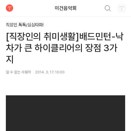
검색하기
이건음악회
티스토리
직장인 톡톡/심심타파!
[직장인의 취미생활]배드민턴-낙
차가 큰 하이클리어의 장점 3가
지
알 수 없는 사용자
2014. 3. 17. 10:00