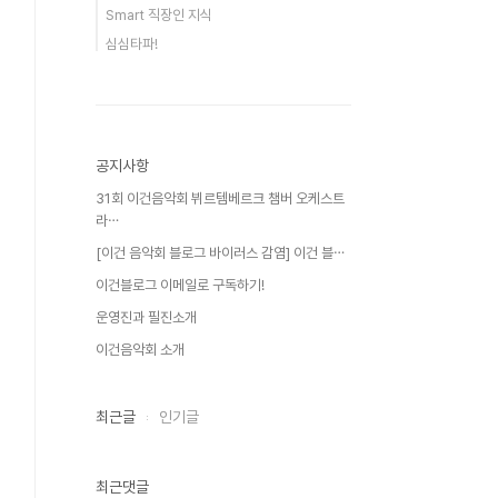
Smart 직장인 지식
심심타파!
공지사항
31회 이건음악회 뷔르템베르크 챔버 오케스트
라⋯
[이건 음악회 블로그 바이러스 감염] 이건 블⋯
이건블로그 이메일로 구독하기!
운영진과 필진소개
이건음악회 소개
최근글
인기글
최근댓글