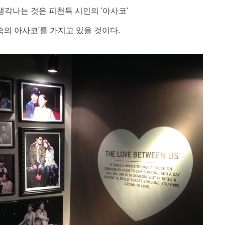
생각나는 것은 피천득 시인의 '아사코'
속의 아사코'를 가지고 있을 것이다.