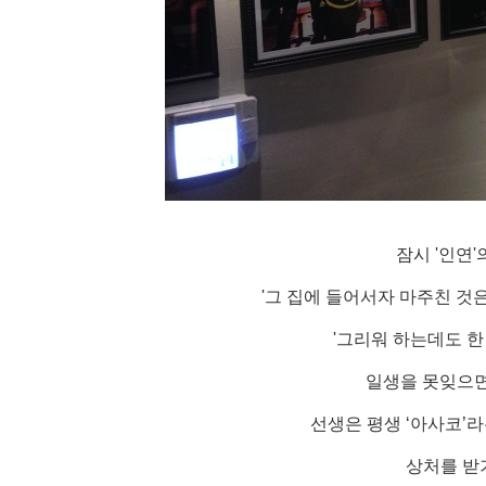
잠시 '인연'
'그 집에 들어서자 마주친 것
'그리워 하는데도 한
일생을 못잊으면
선생은 평생 ‘아사코’라
상처를 받