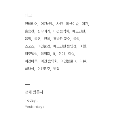
태그
인테리어
이건산업
사진
최신이슈
이건
홍승찬
집꾸미기
이건음악회
배드민턴
음악
공연
전체
홍승찬 교수
음식
스포츠
이건환경
배드민턴 동영상
여행
리모델링
음악회
It
취미
이슈
이건마루
이건 음악회
이건블로그
리뷰
클래식
이건창호
맛집
전체 방문자
Today :
Yesterday :