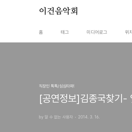
본문 바로가기
이건음악회
홈
태그
미디어로그
위
직장인 톡톡/심심타파!
[공연정보]김종국찾기-
by 알 수 없는 사용자
2014. 3. 16.