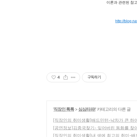
이론과 관련된 참고
http://blog.
4
구독하기
'
직장인 톡톡
>
심심타파!
' 카테고리의 다른 글
[직장인의 취미생활]배드민턴-낙차가 큰 하
[공연정보]김종국찾기- 잊어버린 동화를 찾
[직장인의 취미생활]내 생에 최고의 취미-배