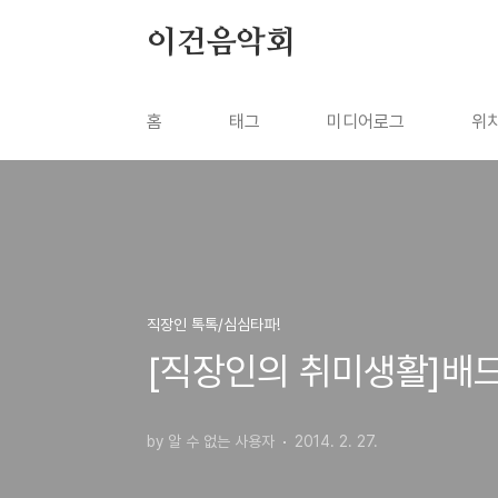
본문 바로가기
이건음악회
홈
태그
미디어로그
위
직장인 톡톡/심심타파!
[직장인의 취미생활]배
by 알 수 없는 사용자
2014. 2. 27.