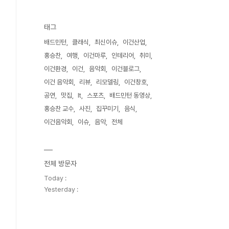
태그
배드민턴
클래식
최신이슈
이건산업
홍승찬
여행
이건마루
인테리어
취미
이건환경
이건
음악회
이건블로그
이건 음악회
리뷰
리모델링
이건창호
공연
맛집
It
스포츠
배드민턴 동영상
홍승찬 교수
사진
집꾸미기
음식
이건음악회
이슈
음악
전체
전체 방문자
Today :
Yesterday :