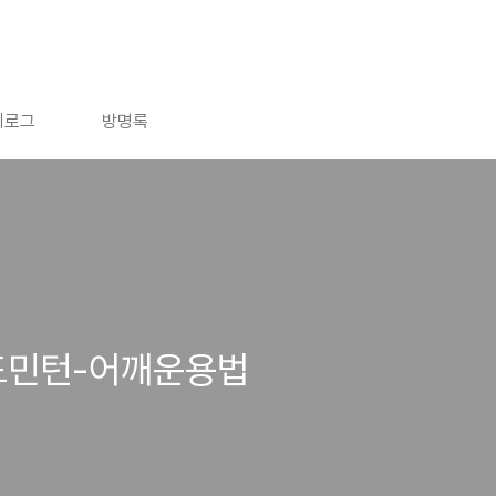
치로그
방명록
드민턴-어깨운용법