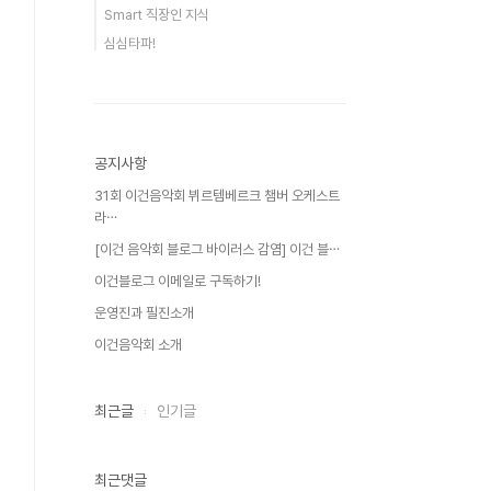
Smart 직장인 지식
심심타파!
공지사항
31회 이건음악회 뷔르템베르크 챔버 오케스트
라⋯
[이건 음악회 블로그 바이러스 감염] 이건 블⋯
이건블로그 이메일로 구독하기!
운영진과 필진소개
이건음악회 소개
최근글
인기글
최근댓글