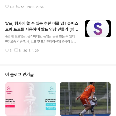
많은 도움이 되었기에 이와 관련된 이야기를 해보려 합니
습니다. 백업 파일로 복원을 시도하는데 복원이 되지 않고
다. (이건의 그룹웨어 로그인 화면) 이건의 신그룹웨어는
40
65
2018. 2. 26.
알 수 없는 오류가 생기는 문제였습니다. 3일을 이 문제로
하이브리드형으로 기존 그룹웨어의 핵심기능인 전..
고생했는데 저와 비슷한 증상이 있는 분들을 위해 제 경험
을 공유합니다. [문제의 시작] 새 컴퓨터를 바꾸게 되어 아
발표, 행사에 쓸 수 있는 추천 어플 앱 ! 슈퍼스
이튠즈를 통해 아이패드와 아이폰 데이터를 백업 하고 복
원할 일이 생겼습니다. 아이패드를 새 컴퓨터에 연결하고,
트링 프로를 사용하여 발표 영상 만들기 (영상
글 내용
백업을 받았습니다. 백업이 정상적으로 됨을 확인 하였습
제작하는 손쉬운 방법 - 뮤직비디오, 리릭 비
손쉽게 발표영상, 뮤직비디오, 동영상 등을 만들 수 있다
니다. 평소 음악 동기화 부분에서 동기화 시 음악이 일부 누
디오를 만들어 보자)
면? 요즘 각종 행사, 발표 및 프리젠테이션에 영상이 많이
락되는 증상이 있어서 아이패드를 한번 클린설치 하려고
들어갑니다. 텍스트나 이미지가 전달할 수 있는 것보다 영
복원 파일만 믿고 아이패드를 공장 초기화 한 후, 백업에서
3
8
2018. 1. 29.
상의 전달력이 훨씬 크기 때문이죠. 그러나 영상의 효과는
복원을 시도 하였습니다. 그런..
대단하지만 발표자의 목적에 정확하게 부합하는 영상을 찾
기란 하늘의 별따기입니다. 그래서 가끔은 영상을 직접 만
들 필요가 있는데 영상 제작은 엄청난 노력과 기술 + 시간
이 필요한 작업이라 쉽게 접근하기가 어렵습니다. 각종 교
이 블로그 인기글
육 영상이나 회사 행사, 학교에서의 프리젠테이션에서 가
볍게 쓸 영상을 큰 비용을 들이지 않고 쉽게 제작할 수 있다
면 어떨까요? 작은 아이디어만으로 비용대비 횩과 측면에
서 뛰어난 영상을 쉽게 제작할 수 있는 방법이 있습니다. 저
도 이 방법을 알고 나서.. 참 행복했..