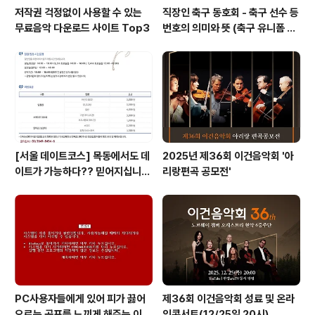
저작권 걱정없이 사용할 수 있는
직장인 축구 동호회 - 축구 선수 등
무료음악 다운로드 사이트 Top3
번호의 의미와 뜻 (축구 유니폼 번
호의 뜻)
[서울 데이트코스] 목동에서도 데
2025년 제36회 이건음악회 '아
이트가 가능하다?? 믿어지십니
리랑편곡 공모전'
까?
PC사용자들에게 있어 피가 끓어
제36회 이건음악회 성료 및 온라
오르는 공포를 느끼게 해주는 이
인콘서트(12/25일 20시)