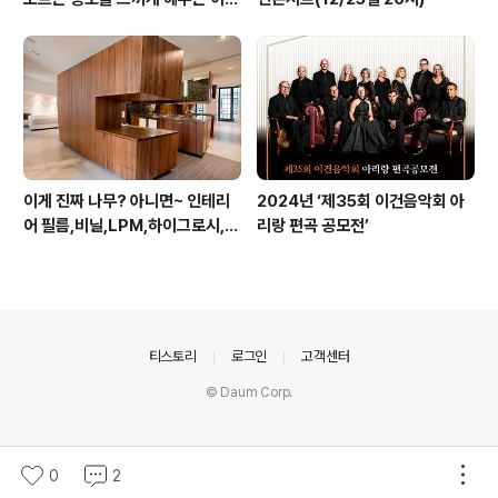
것! 블루스크린 보다 더 무서운 레
드 스크린이 있다는 사실!! 알고 계
십니까?
이게 진짜 나무? 아니면~ 인테리
2024년 ‘제35회 이건음악회 아
어 필름,비닐,LPM,하이그로시,베
리랑 편곡 공모전’
니어 ... 정체가 뭐야 넌? [인테리
어/가구용 마감재의 종류와 특징 1
편...]
의안내
티스토리
로그인
고객센터
© Daum Corp.
0
2