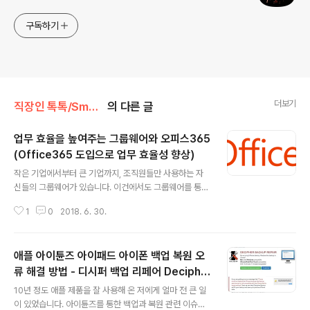
구독하기
더보기
직장인 톡톡/Smart 직장인 Tool
의 다른 글
업무 효율을 높여주는 그룹웨어와 오피스365
(Office365 도입으로 업무 효율성 향상)
글 내용
작은 기업에서부터 큰 기업까지, 조직원들만 사용하는 자
신들의 그룹웨어가 있습니다. 이건에서도 그룹웨어를 통해
전자결재, 공지사항, 일정관리, 자원예약, 메일 등의 기능을
1
0
2018. 6. 30.
사용합니다. 최근에는 해당 기업에 최적화된 그룹웨어 시
스템과 메일 및 문서 관리, 저장 기능 등을 포함한 클라우드
서비스를 결합하는 하이브리드 형태의 그룹웨어를 도입하
애플 아이튠즈 아이패드 아이폰 백업 복원 오
는 회사들이 많아지고 있습니다. 이건에서도 오래된 그룹
웨어를 개편하여 ‘단순 명료한 관리’를 가능하게 하는 새로
류 해결 방법 - 디시퍼 백업 리페어 Deciphe
글 내용
운 하이브리드 시스템을 도입했습니다. 도입 과정에서 어
r backup repair
10년 정도 애플 제품을 잘 사용해 온 저에게 얼마 전 큰 일
려움도 있었지만, 새로운 그룹웨어가 업무 효율성 향상에
이 있었습니다. 아이튠즈를 통한 백업과 복원 관련 이슈였