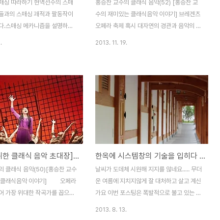
매싱 따라하기 현역선수의 스매
홍승찬 교수의 클래식 음악(52) [홍승찬 교
들과의 스매싱 괘적과 팔동작이
수의 재미있는 클래식음악 이야기] 브레겐츠
다.스매싱 메카니즘을 설명하기
오페라 축제 혹시 대자연의 경관과 음악의 감
다. 현역선수의 스매싱 폼과 메카
동이 함께 어우러진 색다르고 뜻 깊은 여행을
.
2013. 11. 19.
임을 의심할 여지는 없습니다.
생각하신다면 베르겐츠 오페라 페스티발을
인들의 폼과 메카니즘과는 조금
추천합니다. 해마다 여름이면 유럽 각지에서
 접근해야 할 것 같습니다. 오
수많은 음악 축제들이 열리고 있고 저마다 역
수의 스매싱 동작을 분석해 보도
사와 전통을 자랑하고 있지만 베르겐츠 페스
다.먼저 당부의 말씀을 드려야겠
티발은 비교적 뒤늦게 시작하여 최근에야 널
동작을 분석해 보긴 하겠지만 여러
리 알려진 축제입니다. 그리고 사실 오스트리
기엔 무리가 많이 따르는 동작이
아의 휴양도시 브레겐츠는 해마다 열리는 오
의 위험이 높다는 것입니다. 동
페라 축제가 아니었다면 지금도 우리에게 생
대부분 짧게는 3달에서 많게는 2
소한 이름이었을 것입니다. 오스트리아와 독
[당신을 위한 클래식 음악 초대장] 베르디와 바그너의 마지막 메시지, 바보들의 행진. 베르디와 바그너의 탄생 200주년을 맞이하여...
한옥에 시스템창의 기술을 입히다 vol.1 [여수 오동재 한옥호텔 ]
간동안 레슨을 하시고나머지는
일은 물론 스위스까지 펼쳐진 드넓은 ‘보덴
는 끝내고 운동을 하시는 분들입
제’(See는 독일어로 호수를 뜻한다)를 끼고
 클래식 음악(50)[홍승찬 교수
날씨가 도데체 시원해 지지를 않네요..... 무더
 시간도 현역선수들과 비교하면
있는 오스트리아의 아름다운 휴양도시이지만
는 클래식음악 이야기] 오페라
운 여름에 지치지않게 잘 대처하고 살고 계신
지 않는 시간이죠.그리고 몇년이
비슷한 조건의 마을이나 도시들은 ..
어 가장 위대한 작곡가를 꼽으라
가요 이번 포스팅은 폭발적으로 불고 있는 전
베르디와 바그너를 떠올리게 됩니
통한옥에 대한 바람에 일조하는 이건 한식시
2013. 8. 13.
이 두 사람은 공교롭게도 같은 해
스템창 '예담'에 대한 내용입니다. [이건창호