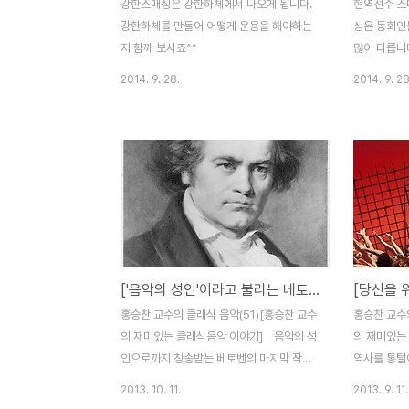
강한스매싱은 강한하체에서 나오게 됩니다.
현역선수 스
강한하체를 만들어 어떻게 운용을 해야하는
싱은 동회인
지 함께 보시죠^^
많이 다릅니
참 어렵습니
2014. 9. 28.
2014. 9. 28
니즘이바른것
하지만 동호
다른 맥락에서
늘은 현역선
록 하겠습니
습니다.이 
분들이 익히
라는 것.부상
호인분들은 
['음악의 성인'이라고 불리는 베토벤의 생애와 작품-베토벤 16번, 작품번호 135번] 베토벤이 마지막 작품의 마지막 악장에 남긴 고뇌와 번민
년이라는 시
배우는 단계
홍승찬 교수의 클래식 음악(51)[홍승찬 교수
홍승찬 교수의
니다.배우는
의 재미있는 클래식음악 이야기] 음악의 성
의 재미있
정말 얼마되
인으로까지 칭송받는 베토벤의 마지막 작품
역사를 통털
라는 시간..
은 현악 4중주 16번, 작품번호 135번입니
면 대부분 
2013. 10. 11.
2013. 9. 11.
다. 베토벤은 거의 모든 장르의 음악에서 불
다. 그런데 