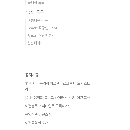
클래식 톡톡
직장인 톡톡
아름다운 건축
Smart 직장인 Tool
Smart 직장인 지식
심심타파!
공지사항
31회 이건음악회 뷔르템베르크 챔버 오케스트
라⋯
[이건 음악회 블로그 바이러스 감염] 이건 블⋯
이건블로그 이메일로 구독하기!
운영진과 필진소개
이건음악회 소개