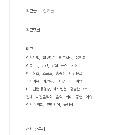
최근글
인기글
최근댓글
태그
이건산업
집꾸미기
리모델링
음악회
리뷰
It
이건
맛집
음식
사진
이건창호
스포츠
홍승찬
이건블로그
최신이슈
이건환경
이건마루
여행
배드민턴 동영상
배드민턴
홍승찬 교수
전체
이건음악회
음악
취미
공연
이슈
이건 음악회
인테리어
클래식
전체 방문자