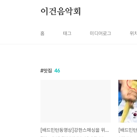
본문 바로가기
이건음악회
홈
태그
미디어로그
위
맛집
46
[배드민턴동영상]강한스매싱을 위한 하체운영체제