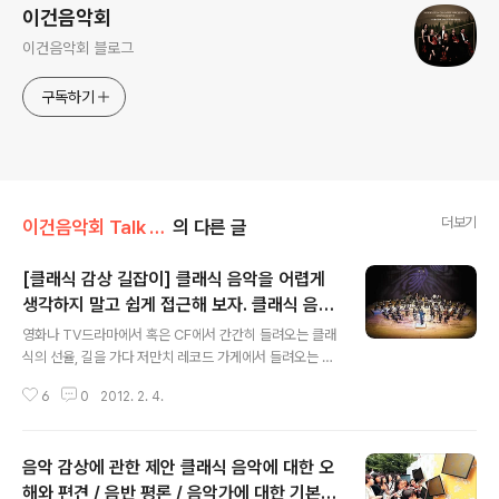
이건음악회
이건음악회 블로그
구독하기
더보기
이건음악회 Talk Talk/클래식 톡톡
의 다른 글
[클래식 감상 길잡이] 클래식 음악을 어렵게
생각하지 말고 쉽게 접근해 보자. 클래식 음악
글 내용
감상/접근/듣는법 유명 클래식 음악 소개
영화나 TV드라마에서 혹은 CF에서 간간히 들려오는 클래
식의 선율, 길을 가다 저만치 레코드 가게에서 들려오는 아
름다운 클래식 선율, 이런것들에 이끌려 클래식을 들어보
6
0
2012. 2. 4.
려고 하면, 막상 어디서부터 들어야할지 난감할 때가 많이
있습니다. 레코드 안내 서적은 많지만 변변한 클래식 감상
을 위한 책은 거의 없는 현실에 클래식에 입문하려는 많은
음악 감상에 관한 제안 클래식 음악에 대한 오
사람들의 고민이 바로 여기에 있다고 생각합니다. 그래서
나름대로의 올바른 클래식 감상을 위한 가이드를 시작하려
해와 편견 / 음반 평론 / 음악가에 대한 기본적