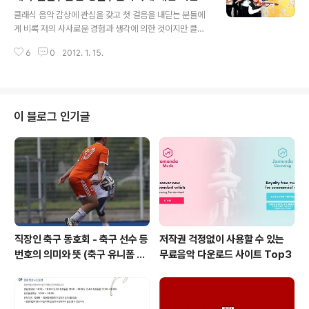
글 내용
고 합니다. 텍스트는 음악사로 유명한 Huge M. Miller라
인 존중 / 연주의 선택 / 악기 배우기
클래식 음악 감상에 관심을 갖고 첫 걸음을 내딛는 분들에
는 음악학자의 "Introduction to Music"(부제: A Guid
게 비록 저의 사사로운 경험과 생각에 의한 것이지만 클래
e To Good Listening)이라는 책으로 아주 체계적이고,
식 음악의 한없이 드넓은 세계에 들어가는 데 조금이라도
수동적인 음악감상이 아니라 지각적이고 인식적인 음악감
6
0
2012. 1. 15.
도움이 되고 싶은 마음으로 드리는 글입니다. 이 아름답고
상의 길..
기쁜 여행에 부족하나마 길잡이가 되었으면 하는 바람이고
다른 애호가분들도 좋은 의견 나눠주시면 유익한 조언이
되리라고 생각합니다. 1. 클래식 음악에 대한 오해와 편견
클래식 음악은 기득권층을 위한 문화라든가 잘난 척하려는
이 블로그 인기글
사람이나 듣는 것이라는 편견을 갖고 있는 사람들이 의외
로 적지 않습니다. 그래서 클래식 음악을 정말 좋아하는 사
람들을 색안경을 끼고 바라보거나 그 진심을 오해하는 일
이 종종 있는 것 같습니다. 그러나 오늘날 클래식으로 불리
는 음악이 창작 당시에는 일반 민중을 위한 ..
직장인 축구 동호회 - 축구 선수 등
저작권 걱정없이 사용할 수 있는
번호의 의미와 뜻 (축구 유니폼 번
무료음악 다운로드 사이트 Top3
호의 뜻)