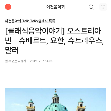
검색하기
이건음악회
티스토리
이건음악회 Talk Talk/클래식 톡톡
[클래식음악이야기] 오스트리아
빈 - 슈베르트, 요한, 슈트라우스,
말러
알 수 없는 사용자
2012. 2. 7. 14:05