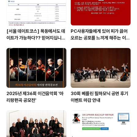
[서울 데이트코스] 목동에서도 데
PC사용자들에게 있어 피가 끓어
이트가 가능하다?? 믿어지십니
오르는 공포를 느끼게 해주는 이
까?
것! 블루스크린 보다 더 무서운 레
드 스크린이 있다는 사실!! 알고 계
십니까?
2025년 제36회 이건음악회 '아
30회 베를린 필하모닉 공연 후기
리랑편곡 공모전'
이벤트 마감 안내