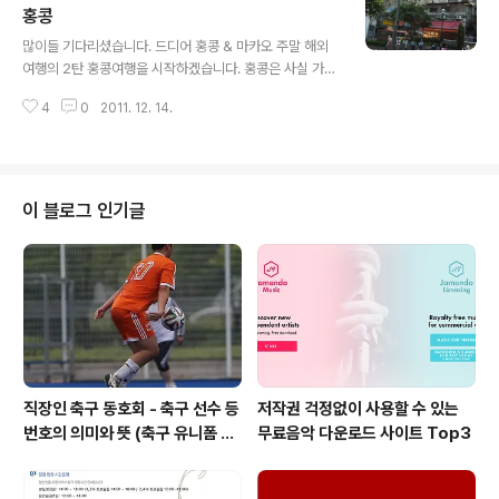
우님의 기타솔로를 이른바 '작가주의'로 탄생한 한 무리의
홍콩
글 내용
앨범중에 하나 입니다. 사진에도 있듯이 앨범 뒷면에 있는
많이들 기다리셨습니다. 드디어 홍콩 & 마카오 주말 해외
당시의 젊은 이병우님의 표정은 카메라를 들이대니 다소
여행의 2탄 홍콩여행을 시작하겠습니다. 홍콩은 사실 가기
부끄러운 어색함이 묻어 있는 듯 보입니다. 앨범자켓 아래
전에 서울과 비슷하지 않아 재미없지 않을까? 하는 생각을
쪽에 "머플러와 나는......후반부 녹음중 electric guitar가
4
0
2011. 12. 14.
해서 미루고 미뤄왔던 곳이였습니다. 하지만, 서울 종로도
감기에 걸려 기계적 잠음..
후미진 곳을 가면 그렇듯 홍콩도 멋진 빌딩들이 즐비한 그
런 곳만 있는 것은 아니라는 것을 가보고서야 알았습니다.
홍콩에 도착하면 제일먼저 가보는 곳이 있죠? 바로 스타의
거리입니다. 자유의 여신상과 비슷하게도 보이는 동상이
이 블로그 인기글
하나 있습니다. 스타의 거리 상징물 이거리는 카오룽 반도
끝에 위치하고 있어 홍콩섬이 바라보이는 곳에 위치하고
있는데 경치가 좋았습니다. 시대순으로 바닥에 스타의 손
도장들이 있구요. 영어가 아닌 한자로 이름이 되어 있어 알
고 있는 스타 몇몇을 제외하고는 누군지 알..
직장인 축구 동호회 - 축구 선수 등
저작권 걱정없이 사용할 수 있는
번호의 의미와 뜻 (축구 유니폼 번
무료음악 다운로드 사이트 Top3
호의 뜻)