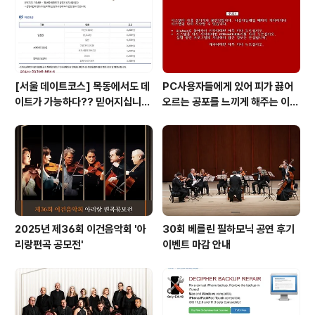
[서울 데이트코스] 목동에서도 데
PC사용자들에게 있어 피가 끓어
이트가 가능하다?? 믿어지십니
오르는 공포를 느끼게 해주는 이
까?
것! 블루스크린 보다 더 무서운 레
드 스크린이 있다는 사실!! 알고 계
십니까?
2025년 제36회 이건음악회 '아
30회 베를린 필하모닉 공연 후기
리랑편곡 공모전'
이벤트 마감 안내