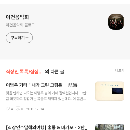
로그 정보
이건음악회
이건음악회 블로그
구독하기
더보기
직장인 톡톡/심심타파!
의 다른 글
이병우 기타 " 내가 그린 그림은 一航海
글 내용
잊을 만하면 나오는 이병우 님의 기타 컬렉션입니다. 그만
큼 따뜻하고 정감가는 곡들로 채워져 있는데요. 이 음반은
거의 결정판이 될 정도로 아주 좋습니다. 요즘말로 서정미
4
0
2011. 12. 14.
의 끝판대장격입니다. 곡 하나하나 기타솔로가 펼쳐지는
이 곡은 잠시 인기를 얻는 대중적인 것을 넘어서는 오랫동
안 남을 만한 곡들이라 생각됩니다. 1989년도에 녹음된
[직장인주말해외여행] 홍콩 & 마카오 - 2탄_
이 앨범은 아마도 80년대 후반부터 90년대초반까지 이병