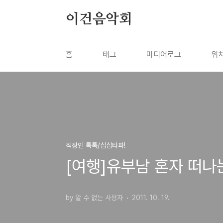
본문 바로가기
이건음악회
홈
태그
미디어로그
위
직장인 톡톡/심심타파!
[여행]유부남 혼자 떠나
by 알 수 없는 사용자
2011. 10. 19.