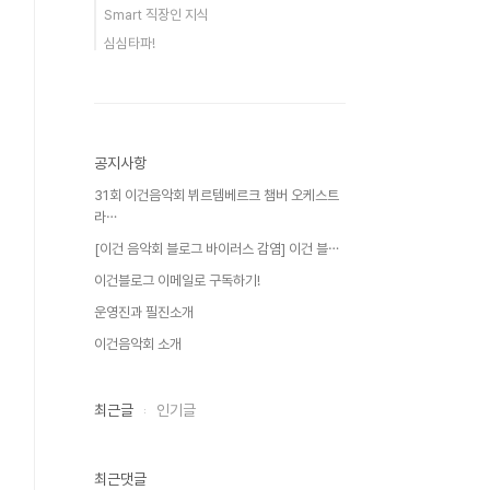
Smart 직장인 지식
심심타파!
공지사항
31회 이건음악회 뷔르템베르크 챔버 오케스트
라⋯
[이건 음악회 블로그 바이러스 감염] 이건 블⋯
이건블로그 이메일로 구독하기!
운영진과 필진소개
이건음악회 소개
최근글
인기글
최근댓글