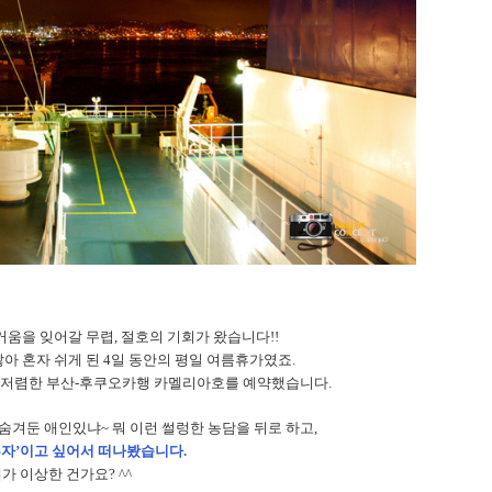
거움을 잊어갈 무렵
,
절호의 기회가 왔습니다
!!
아 혼자 쉬게 된
4
일 동안의 평일 여름휴가였죠
.
 저렴한 부산
-
후쿠오카행 카멜리아호를 예약했습니다
.
숨겨둔 애인있냐~ 뭐 이런 썰렁한 농담을 뒤로 하고
,
혼자’이고 싶어서 떠나봤습니다.
가 이상한 건가요
? ^^