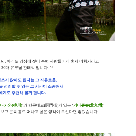
건만
,
아직도 감상에 젖어 주변 사람들에게 혼자 여행가라고
는
30
대 유부남 찬태씨 입니다
. ^^
쓰지 않아도 된다는 그 자유로움,
을 정리할 수 있는 그 시간이 소중해서
에게도 추천해 볼까 합니다.
나가와(柳川)
’
와 칸몬대교(関門橋)가 있는
‘
키타큐슈(北九州)
’
를 보고 문득 홀로 떠나고 싶은 생각이 드신다면 좋겠습니다
.