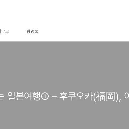
치로그
방명록
는 일본여행① – 후쿠오카(福岡),