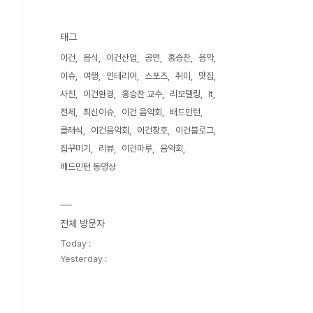
태그
이건
음식
이건산업
공연
홍승찬
음악
이슈
여행
인테리어
스포츠
취미
맛집
사진
이건환경
홍승찬 교수
리모델링
It
전체
최신이슈
이건 음악회
배드민턴
클래식
이건음악회
이건창호
이건블로그
집꾸미기
리뷰
이건마루
음악회
배드민턴 동영상
전체 방문자
Today :
Yesterday :