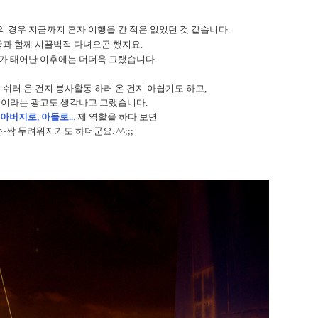
의 경우 지금까지 혼자 여행을 간 적은 없었던 것 같습니다
.
족과 함께 시끌벅적 다녀오곤 했지요
.
가 태어난 이후에는 더더욱 그랬습니다
.
 쉬러 온 건지 봉사활동 하러 온 건지 아쉽기도 하고
,
’
이라는 광고도 생각나고 그랬습니다
.
아버지로, 아들로..
.
제 역할을 하다 보면
살
~
짝 두려워지기도 하더군요
. ^^;;;