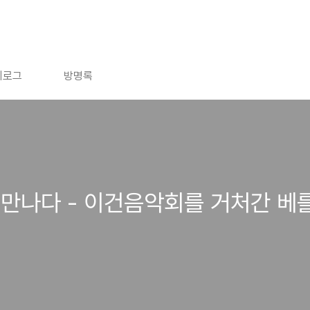
치로그
방명록
만나다 - 이건음악회를 거처간 베