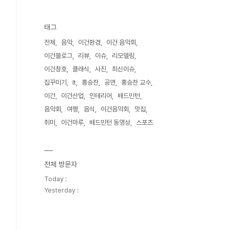
태그
전체
음악
이건환경
이건 음악회
이건블로그
리뷰
이슈
리모델링
이건창호
클래식
사진
최신이슈
집꾸미기
It
홍승찬
공연
홍승찬 교수
이건
이건산업
인테리어
배드민턴
음악회
여행
음식
이건음악회
맛집
취미
이건마루
배드민턴 동영상
스포츠
전체 방문자
Today :
Yesterday :