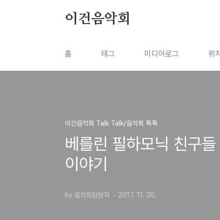
본문 바로가기
이건음악회
홈
태그
미디어로그
위
이건음악회 Talk Talk/음악회 톡톡
베를린 필하모닉 친구들 
이야기
by 음악회담당자
2017. 11. 30.