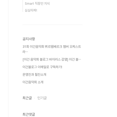
Smart 직장인 지식
심심타파!
공지사항
31회 이건음악회 뷔르템베르크 챔버 오케스트
라⋯
[이건 음악회 블로그 바이러스 감염] 이건 블⋯
이건블로그 이메일로 구독하기!
운영진과 필진소개
이건음악회 소개
최근글
인기글
최근댓글