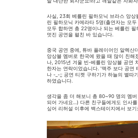
말 대단한 회사군요!라고 깨알같은 자화자찬 
사실, 23회 베를린 필하모닉 브라스 앙상블
린 필하모닉 카메라타 5명(출연자는 모두 
모두 합하면 총 22명이나 되는 베를린 
멋진 공연을 펼친 바 있습니다.
중국 공연 중에, 튜바 플레이어인 알렉산
앙상블 멤버로 한국에 왔을 때 많이 친해
나, 2015년 겨울 빈-베를린 앙상블 공연
한자는 연락이었습니다. '맥주 보다 공연 
나 -_-;; 공연 티켓 구하기가 하늘의 별따
하였습니다.
생각을 좀 더 해보니 총 80~90 명의 멤
되어 가네요...) 다른 친구들에게도 인사
싶어 리허설 이후에 백스테이지에서 보기