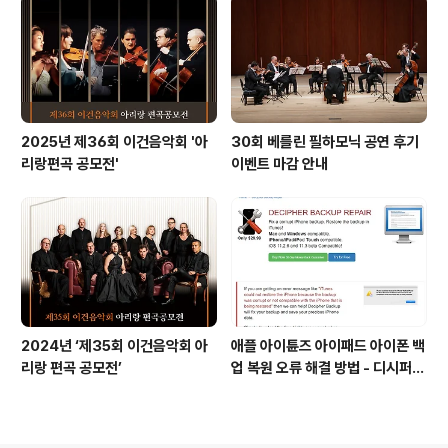
드 스크린이 있다는 사실!! 알고 계
십니까?
2025년 제36회 이건음악회 '아
30회 베를린 필하모닉 공연 후기
리랑편곡 공모전'
이벤트 마감 안내
2024년 ‘제35회 이건음악회 아
애플 아이튠즈 아이패드 아이폰 백
리랑 편곡 공모전’
업 복원 오류 해결 방법 - 디시퍼
백업 리페어 Decipher backu
p repair