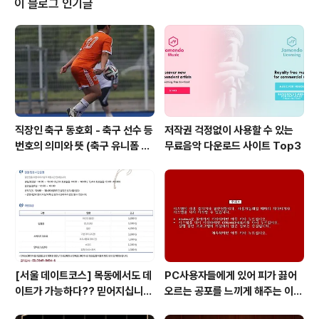
이 블로그 인기글
017년은 루터가 카톨릭 교회의 반성과 혁신을 촉구하면서
시작된 종교개혁이 500주년을 맞이하는 해입니다. 그로
말미암아 소위 개신교 교회가 등장하기 전까지 기독교는
크게 로마 카톨릭 교회와 동방 정교회(Eastern Orthodo
x Church)로 양분되어 있었습니다...
직장인 축구 동호회 - 축구 선수 등
저작권 걱정없이 사용할 수 있는
번호의 의미와 뜻 (축구 유니폼 번
무료음악 다운로드 사이트 Top3
호의 뜻)
[서울 데이트코스] 목동에서도 데
PC사용자들에게 있어 피가 끓어
이트가 가능하다?? 믿어지십니
오르는 공포를 느끼게 해주는 이
까?
것! 블루스크린 보다 더 무서운 레