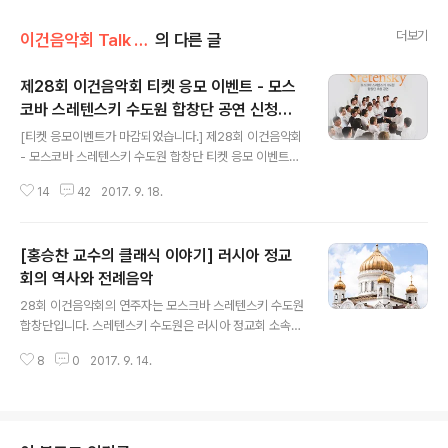
더보기
이건음악회 Talk Talk/음악회 톡톡
의 다른 글
제28회 이건음악회 티켓 응모 이벤트 - 모스
코바 스레텐스키 수도원 합창단 공연 신청하
글 내용
세요!
[티켓 응모이벤트가 마감되었습니다.] 제28회 이건음악회
- 모스코바 스레텐스키 수도원 합창단 티켓 응모 이벤트를
실시 하오니, 아래의 내용 확인하시어 많은 신청 부탁드립
14
42
2017. 9. 18.
니다. [신청시 주의사항] 1. 주소와 핸드폰 번호는 꼭 티켓
받으실 곳의 정확한 정보 입력 부탁드립니다. ^^ 2. 원하시
는 공연장의 스케쥴을 확인하시어 선택 부탁드립니다. 3.
[홍승찬 교수의 클래식 이야기] 러시아 정교
감동 응모 사연은 이건음악회 블로그를 통해 공개 예정입
니다. 4. 이벤트 응모 기간은 2017년 9월 18일부터 10월
회의 역사와 전례음악
글 내용
08일 까지 입니다. 5. 중복 신청 시, 당첨이 제한 될 수 있
28회 이건음악회의 연주자는 모스크바 스레텐스키 수도원
습니다. 6. 발표 : 10/16(월) 예정 - 당첨자 개별 문자 발송
합창단입니다. 스레텐스키 수도원은 러시아 정교회 소속이
꼭 참여하셔서 좋은 공연 관람하실 수 있는 기회를 얻어 가
며, 이들의 음악을 이해하기 위해서는 러시아 정교회에 대
시길 바랍니다. [티켓 응모이벤트가 마감되었습니다..
8
0
2017. 9. 14.
한 이해가 필요합니다. 홍승찬교수님께서 이건음악회 팬
여러분들을 위해 러시아 정교호의 역사와 전례음악에 대한
글을 보내주셨습니다. ^^홍승찬교수님의 글 참고 하시어
러시아 정교회를 이해하시는데 조금이나마 도움이 되길 바
랍니다. 러시아 정교회의 역사와 전례음악 (홍승찬 교수) 2