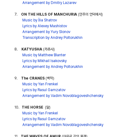
Arrangement by Dmitry Lazarev
7.
ON THE HILLS OF MANCHURIA
(
만주의 언덕에서
)
Music by
ĺ
lia Shatrov
Lyrics by Alexey Mashistov
Arrangement by Yury Slonov
Transcription by Andrey Poltorukhin
8.
KATYUSHA
(
카츄사
)
Music by Matthew Blanter
Lyrics by Mikhail Isakovsky
Arrangement by Andrey Poltorukhin
9.
The CRANES
(
백학
)
Music by Yan Frenkel
Lyrics by Rasul Gamzatov
Arrangement by Vadim Novoblagoveshchensky
10.
THE HORSE
(
말
)
Music by Yan Frenkel
Lyrics by Rasul Gamzatov
Arrangement by Vadim Novoblagoveshchensky
11.
THE WAVES OF AMUR
(
아무르 강의 물결
)