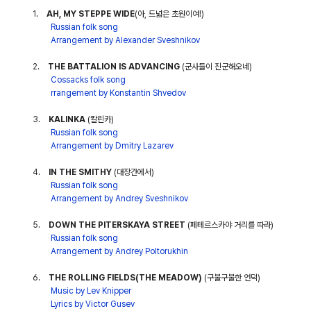
1.
AH, MY STEPPE WIDE
(
아
,
드넓은 초원이여
!)
Russian folk song
Arrangement by Alexander Sveshnikov
2.
THE BATTALION IS ADVANCING
(
군사들이
진군해오네
)
Cossacks folk song
rrangement by Konstantin Shvedov
3.
KALINKA
(
칼린카
)
Russian folk song
Arrangement by Dmitry Lazarev
4.
IN THE SMITHY
(
대장간에서
)
Russian folk song
Arrangement by Andrey Sveshnikov
5.
DOWN THE PITERSKAYA STREET
(
페테르스카야 거리를 따라
)
Russian folk song
Arrangement by Andrey Poltorukhin
6.
THE ROLLING FIELDS(THE MEADOW)
(
구불구불한 언덕
)
Music by Lev Knipper
Lyrics by Victor Gusev