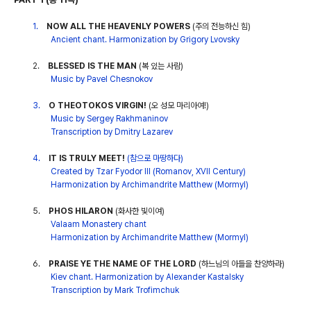
1.
NOW ALL THE HEAVENLY POWERS
(
주의 전능하신 힘
)
Ancient chant. Harmonization by Grigory Lvovsky
2.
BLESSED IS THE MAN
(
복 있는 사람
)
Music by Pavel Chesnokov
3.
O THEOTOKOS VIRGIN!
(
오 성모 마리아여
!)
Music by Sergey Rakhmaninov
Transcription by Dmitry Lazarev
4.
IT IS TRULY MEET!
(
참으로 마땅하다
)
Created by Tzar Fyodor lll (Romanov, XVII Century)
Harmonization by Archimandrite Matthew (Mormyl)
5.
PHOS HILARON
(
화사한 빛이여
)
Valaam Monastery chant
Harmonization by Archimandrite Matthew (Mormyl)
6.
PRAISE YE THE NAME OF THE LORD
(
하느님의 아들을 찬양하라
)
Kiev chant. Harmonization by Alexander Kastalsky
Transcription by Mark Trofimchuk