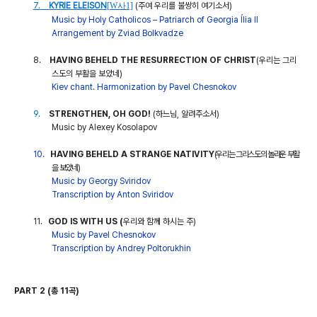
7.
KYRIE ELEISON
[W사1]
(
주여 우리를 불쌍히 여기소서
)
Music by Holy Catholicos – Patriarch of Georgia Ília ll
Arrangement by Zviad Bolkvadze
8.
HAVING BEHELD THE RESURRECTION OF CHRIST
(
우리는 그리
스도의 부활을 보았네
)
Kiev chant. Harmonization by Pavel Chesnokov
9.
STRENGTHEN, OH GOD!
(
하느님
,
알려주소서
)
Music by Alexey Kosolapov
10.
HAVING BEHELD A STRANGE NATIVITY
(
우리는 그리스도의 놀라운 부활
을 보았네
)
Music by Georgy Sviridov
Transcription by Anton Sviridov
11.
GOD IS WITH US (
우리와 함께 하시는 주
)
Music by Pavel Chesnokov
Transcription by Andrey Poltorukhin
PART 2 (
총
11
곡
)