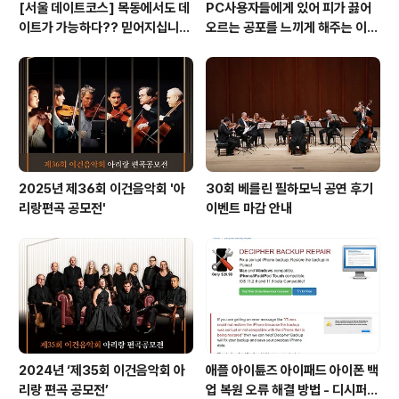
[서울 데이트코스] 목동에서도 데
PC사용자들에게 있어 피가 끓어
이트가 가능하다?? 믿어지십니
오르는 공포를 느끼게 해주는 이
까?
것! 블루스크린 보다 더 무서운 레
드 스크린이 있다는 사실!! 알고 계
십니까?
2025년 제36회 이건음악회 '아
30회 베를린 필하모닉 공연 후기
리랑편곡 공모전'
이벤트 마감 안내
2024년 ‘제35회 이건음악회 아
애플 아이튠즈 아이패드 아이폰 백
리랑 편곡 공모전’
업 복원 오류 해결 방법 - 디시퍼