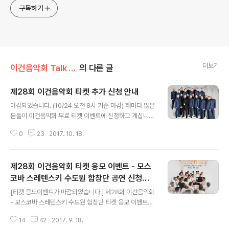
구독하기
더보기
이건음악회 Talk Talk/음악회 톡톡
의 다른 글
제28회 이건음악회 티켓 추가 신청 안내
글 내용
마감되었습니다. (10/24 오전 8시 기준 마감) 해마다 많은
분들이 이건음악회 무료 티켓 이벤트에 신청하고 계십니
다. 공연장의 좌석수가 한정되어 있어 모든 분들을 모시기
0
23
2017. 10. 18.
는 힘들지만 성의 있는 사연과 이건음악회 블로그 구독 여
부 등, 여러 가지를 고려하여 티켓을 전달드리고 있습니다.
이벤트에 당첨되었으나 개인 사정으로 공연에 참석하지 못
제28회 이건음악회 티켓 응모 이벤트 - 모스
하시는 분들이 계십니다. 친절하게 저희에게 연락주셔서
서 반납 해주고 계시는데요. 이러한 티켓이 잘 활용되지 못
코바 스레텐스키 수도원 합창단 공연 신청하
글 내용
하고 있습니다. 그래서 올 해에는 반송 또는 반납 티켓들을
세요!
[티켓 응모이벤트가 마감되었습니다.] 제28회 이건음악회
모아서 기회를 놓치신 분들께 제공하고자 합니다. 티켓 여
- 모스코바 스레텐스키 수도원 합창단 티켓 응모 이벤트를
분이 생길 경우, 공연장별로 추가 이벤트에 응모하신 분들
실시 하오니, 아래의 내용 확인하시어 많은 신청 부탁드립
에게 선착순으로 티켓을 전달해드리겠습니다. 티켓은 시간
14
42
2017. 9. 18.
니다. [신청시 주의사항] 1. 주소와 핸드폰 번호는 꼭 티켓
관계 상 전자 티켓으로 보내드리겠습니다..