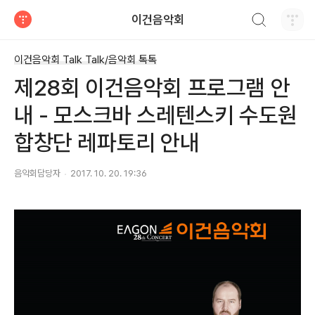
검색하기
이건음악회
티스토리
이건음악회 Talk Talk/음악회 톡톡
제28회 이건음악회 프로그램 안
내 - 모스크바 스레텐스키 수도원
합창단 레파토리 안내
음악회담당자
2017. 10. 20. 19:36