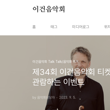
본문 바로가기
이건음악회
홈
태그
미디어로그
위
이건음악회 Talk Talk/음악회 톡톡
제34회 이건음악회 티켓
관람하는 이벤트
by 음악회담당자
2023. 9. 5.