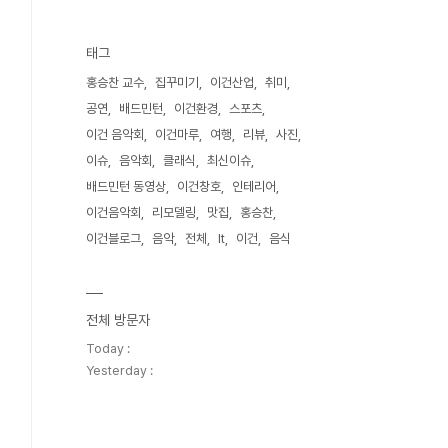
태그
홍승찬 교수
집꾸미기
이건산업
취미
공연
배드민턴
이건환경
스포츠
이건 음악회
이건마루
여행
리뷰
사진
이슈
음악회
클래식
최신이슈
배드민턴 동영상
이건창호
인테리어
이건음악회
리모델링
맛집
홍승찬
이건블로그
음악
전체
It
이건
음식
전체 방문자
Today :
Yesterday :