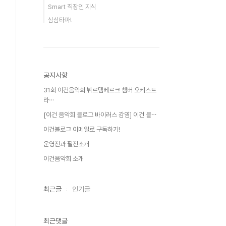
Smart 직장인 지식
심심타파!
공지사항
31회 이건음악회 뷔르템베르크 챔버 오케스트
라⋯
[이건 음악회 블로그 바이러스 감염] 이건 블⋯
이건블로그 이메일로 구독하기!
운영진과 필진소개
이건음악회 소개
최근글
인기글
최근댓글