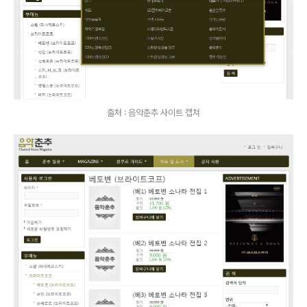
출처 : 음악춘추 사이트 캡쳐