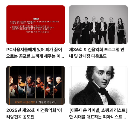
백업 리페어 Decipher backu
p repair
PC사용자들에게 있어 피가 끓어
제36회 이건음악회 프로그램 안
오르는 공포를 느끼게 해주는 이
내 및 안내장 다운로드
것! 블루스크린 보다 더 무서운 레
드 스크린이 있다는 사실!! 알고 계
십니까?
2025년 제36회 이건음악회 '아
[아름다운 라이벌, 쇼팽과 리스트]
리랑편곡 공모전'
한 시대를 대표하는 피아니스트이
자 작곡가로서 경쟁심이 없지는 않
았겠지만 그 보다는 같은 길을 걷