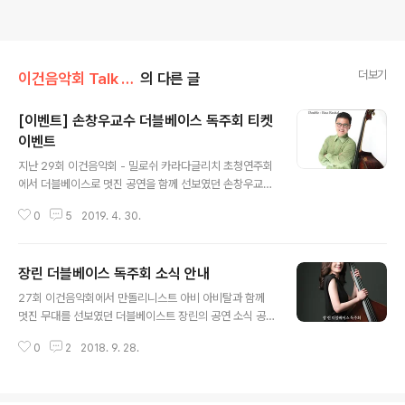
더보기
이건음악회 Talk Talk/클래식 톡톡
의 다른 글
[이벤트] 손창우교수 더블베이스 독주회 티켓
이벤트
글 내용
지난 29회 이건음악회 - 밀로쉬 카라다글리치 초청연주회
에서 더블베이스로 멋진 공연을 함께 선보였던 손창우교수
님께서 세종문화회관 체임버홀에서 더블베이스 독주회를
0
5
2019. 4. 30.
합니다. 공연 장소 및 시간은 아래의 이미지를 참고 부탁드
립니다. 공연 관람을 원하시는 분은 비밀 댓글로 연락처를
남겨 주세요! 추첨을 통해서 1인 2매 입장권을 드립니다.
장린 더블베이스 독주회 소식 안내
감사합니다. PROGRAM Franze Simandl (1840-191
글 내용
2) - SARABANDE and GAVOTTE for String Bass
27회 이건음악회에서 만돌리니스트 아비 아비탈과 함께
and Piano op.74 Giovanni Bottesini (1821-1889)
멋진 무대를 선보였던 더블베이스트 장린의 공연 소식 공
- Fantasy Pieces - on themes from 'La Sonnamb
유합니다. 10월 1일 월요일 저녁 8시 금호아트홀에서 진행
ula' by Vincenzo Bellini (1801-1889) ..
0
2
2018. 9. 28.
되는 이번 공연의 프로그램은 아래와 같습니다. P. Valls S
uite AndaluzaG. Bottesini Fantasia 'Lucia di Lam
mermoor'A. Piazzolla Kicho for Double Bass an