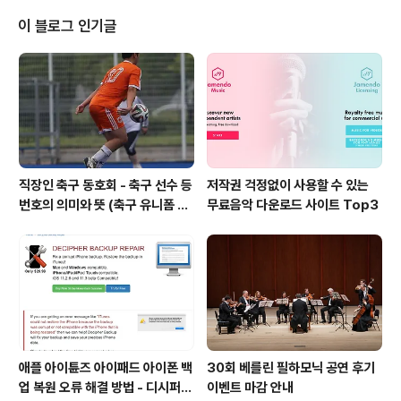
d PianoN. Rota Divertimento Concertante 관람을
원하시는 분은 eagonblog@gmail.com으로 메일 주시
이 블로그 인기글
면(성함, 연락처) 선착순 5분께 1인 2매 공연 관람권을 드
립니다. 공연 포스터 참고 부탁드립니다. 호소력 짙은 음색
과 탄탄한 연주력을 바탕으로 감동 깊은 음악을 선사하는 ..
직장인 축구 동호회 - 축구 선수 등
저작권 걱정없이 사용할 수 있는
번호의 의미와 뜻 (축구 유니폼 번
무료음악 다운로드 사이트 Top3
호의 뜻)
애플 아이튠즈 아이패드 아이폰 백
30회 베를린 필하모닉 공연 후기
업 복원 오류 해결 방법 - 디시퍼
이벤트 마감 안내