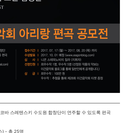
스코바 스레텐스키 수도원 합창단이 연주할 수 있도록 편곡
) - 총 25명