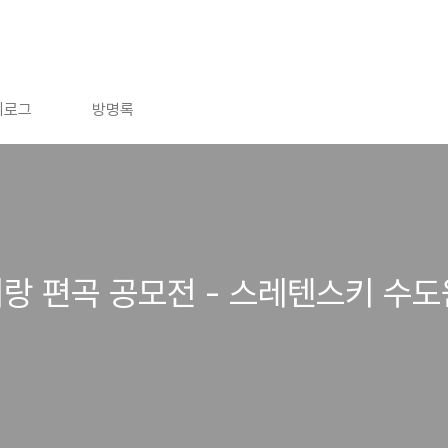
치로그
방명록
랑 편곡 공모전 - 스레텐스키 수