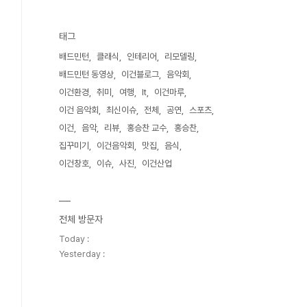
태그
배드민턴
클래식
인테리어
리모델링
배드민턴 동영상
이건블로그
음악회
이건환경
취미
여행
It
이건마루
이건 음악회
최신이슈
전체
공연
스포츠
이건
음악
리뷰
홍승찬 교수
홍승찬
집꾸미기
이건음악회
맛집
음식
이건창호
이슈
사진
이건산업
전체 방문자
Today :
Yesterday :