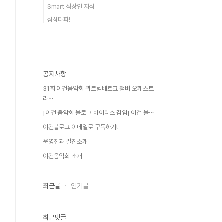
Smart 직장인 지식
심심타파!
공지사항
31회 이건음악회 뷔르템베르크 챔버 오케스트
라⋯
[이건 음악회 블로그 바이러스 감염] 이건 블⋯
이건블로그 이메일로 구독하기!
운영진과 필진소개
이건음악회 소개
최근글
인기글
최근댓글