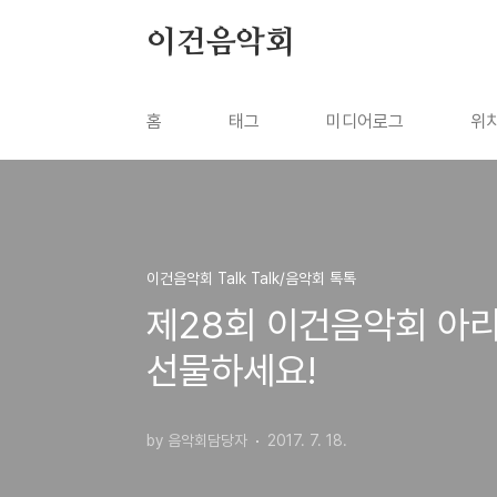
본문 바로가기
이건음악회
홈
태그
미디어로그
위
이건음악회 Talk Talk/음악회 톡톡
제28회 이건음악회 아리
선물하세요!
by 음악회담당자
2017. 7. 18.