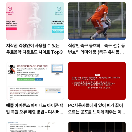
는 골뱅이 잡이... 맛조개 잡이를 다녀왔습니다. 원래 맛조
개는 호미로 모래를 걷어내고 맛조개 구멍에 "소금" 또는
"맛소금"을 살살 뿌리고 맛조개가 올라올때 잡는 방법이 정
석이지만.....
저작권 걱정없이 사용할 수 있는
직장인 축구 동호회 - 축구 선수 등
무료음악 다운로드 사이트 Top3
번호의 의미와 뜻 (축구 유니폼 번
호의 뜻)
애플 아이튠즈 아이패드 아이폰 백
PC사용자들에게 있어 피가 끓어
업 복원 오류 해결 방법 - 디시퍼
오르는 공포를 느끼게 해주는 이
백업 리페어 Decipher backu
것! 블루스크린 보다 더 무서운 레
p repair
드 스크린이 있다는 사실!! 알고 계
십니까?