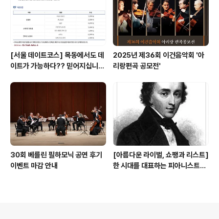
[서울 데이트코스] 목동에서도 데
2025년 제36회 이건음악회 '아
이트가 가능하다?? 믿어지십니
리랑편곡 공모전'
까?
30회 베를린 필하모닉 공연 후기
[아름다운 라이벌, 쇼팽과 리스트]
이벤트 마감 안내
한 시대를 대표하는 피아니스트이
자 작곡가로서 경쟁심이 없지는 않
았겠지만 그 보다는 같은 길을 걷
는 동지로서 서로를 격려하는 마음
이 더욱 크지 않았..
의안내