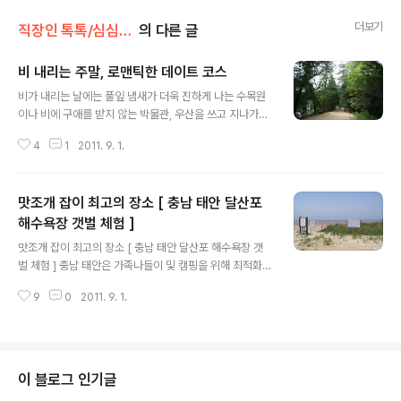
더보기
직장인 톡톡/심심타파!
의 다른 글
비 내리는 주말, 로맨틱한 데이트 코스
글 내용
비가 내리는 날에는 풀잎 냄새가 더욱 진하게 나는 수목원
이나 비에 구애를 받지 않는 박물관, 우산을 쓰고 지나가는
사람들을 구경할 수 있는 노천카페로 떠나면 어떨까. 촉촉
4
1
2011. 9. 1.
한 풀 향기가 가득한 비 오는 날의 수목원 경기도 오산에 위
치한 물향기 수목원은 약 10만평 부지에 1600여 종 42만
5000여 본의 식물을 전시하고 있다. 특히 관람로에 나무
맛조개 잡이 최고의 장소 [ 충남 태안 달산포
로 된 인도가 깔려있어 비 오는 날에도 걷기 좋다. 또한 연
꽃이 피어있는 연못은 비가 오는 날 청명한 빗소리와 함께
해수욕장 갯벌 체험 ]
글 내용
피어오르는 물안개가 환상적이다. ‘물과 나무와 인간의 만
맛조개 잡이 최고의 장소 [ 충남 태안 달산포 해수욕장 갯
남’을 주제로 모두 19개 주제원 이외에 산림전시관, 숲속쉼
벌 체험 ] 충남 태안은 가족나들이 및 캠핑을 위해 최적화된
터, 잔디광장, 전망대 등의 여러 가지 부대시설을 갖추고 있
해변을 따라 해수욕장이 많이 분포해 있는 곳입니다. 이번
다. 또한 닭을 비롯한 꿩, 공작 등을 사육하는 관상조류원을
9
0
2011. 9. 1.
에 그중 제일 잘 알려지지 않은 달산포 해수욕장에 다녀왔
비롯해 나비,..
습니다. ( 몽산포 해수욕장과 청포대 해수욕장의 중간지점
에 위치... ) 초행길에 가는 분들이 찾아가기는 쉽지 않은 편
의시설 전혀없는 그런 곳이지만... 어린 아이들과 함께 생태
체험을 하기에는 이보다 좋을 수 없는 천연 생태체험 - 물
이 블로그 인기글
빠지는 시간에 맞춰서 나가면... 낯에는 맛조개 잡이... 밤에