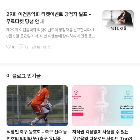
연선님과 스레텐스키 성가대 합창단이 수상하는 모습입니
다) [최우수 작품]- 작곡가 : 김한별팀 (김한별, 김성종)- 작
29회 이건음악회 티켓이벤트 당첨자 발표 -
품명 : 아리랑 변주곡- 작품 설명"2가지의 아리랑을 접목
시켜 드라마틱하게 표현해 보았습니다. 잔잔하게 시작해서
무료티켓 당첨 안내
글 내용
희망을 노래하다가 위기로 고조되어서 마무리 짓는 양상으
제29회 이건음악회 티켓이벤트의 당첨자를 발표합니다. 1
로, 한편의 이야기를 곡으로 나타내 보려고 하였습니다."*
0월 5일 금요일 저녁, 이번 이벤트에 참여하여 사연을 응
참고 - 악보는 공연 종료 후 이건음악회 블로그를 통해 공
모해주신 분들을 대상으로 음악회 티켓을 1인 2매 발송드
유 예정입니다. / *우수작 개별 연락 최우수 작품으로 선정
10
72
2018. 10. 5.
립니다. (문자티켓) 금요일 저녁 당첨 소식을 전해드릴 수
되신 김한별팀에게 축하의 인사를 전..
있어 저도 기쁩니다. 혹시 당첨되지 않으신 분들은 이건음
악회에서 진행하는 추가 이벤트를 기다려주시면 혹시나 행
운이 함께하실 수도 있습니다. 당첨되신 분들! 기분 어떠신
가요? 댓글로 행복을 나눕시다! 축하드립니다!!
이 블로그 인기글
직장인 축구 동호회 - 축구 선수 등
저작권 걱정없이 사용할 수 있는
번호의 의미와 뜻 (축구 유니폼 번
무료음악 다운로드 사이트 Top3