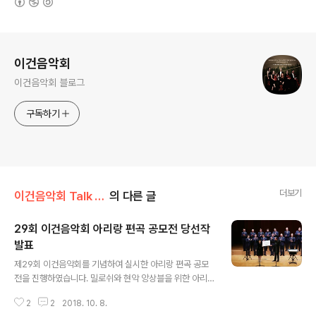
로그 정보
이건음악회
이건음악회 블로그
구독하기
더보기
이건음악회 Talk Talk/음악회 톡톡
의 다른 글
29회 이건음악회 아리랑 편곡 공모전 당선작
발표
글 내용
제29회 이건음악회를 기념하여 실시한 아리랑 편곡 공모
전을 진행하였습니다. 밀로쉬와 현악 앙상블을 위한 아리
랑을 많은 분들이 응모해주셨으며, 공정한 심사를 통해 최
2
2
2018. 10. 8.
우수 작품이 선정되었습니다. (본 사진은 28회 당선자 김