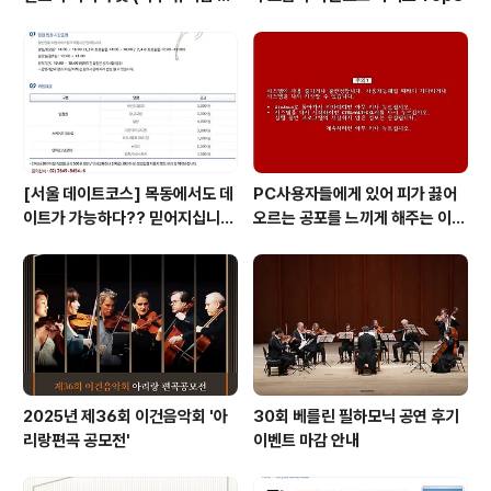
호의 뜻)
[서울 데이트코스] 목동에서도 데
PC사용자들에게 있어 피가 끓어
이트가 가능하다?? 믿어지십니
오르는 공포를 느끼게 해주는 이
까?
것! 블루스크린 보다 더 무서운 레
드 스크린이 있다는 사실!! 알고 계
십니까?
2025년 제36회 이건음악회 '아
30회 베를린 필하모닉 공연 후기
리랑편곡 공모전'
이벤트 마감 안내